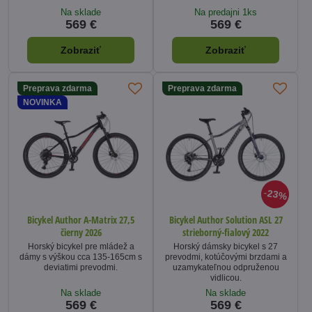
Na sklade
Na predajni 1ks
569 €
569 €
Zobraziť
Zobraziť
Preprava zdarma
Preprava zdarma
NOVINKA
23%
Bicykel Author A-Matrix 27,5
Bicykel Author Solution ASL 27
čierny 2026
strieborný-fialový 2022
Horský bicykel pre mládež a
Horský dámsky bicykel s 27
dámy s výškou cca 135-165cm s
prevodmi, kotúčovými brzdami a
deviatimi prevodmi.
uzamykateľnou odpruženou
vidlicou.
Na sklade
Na sklade
569 €
569 €