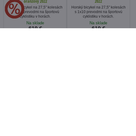
oranžový 2022
2022
Horský bicykel na 27,5" kolesách
Horský bicykel na 27,5" kolesách
s 1x10 prevodmi na športovú
s 1x10 prevodmi na športovú
cyklistiku v horách.
cyklistiku v horách.
Na sklade
Na sklade
619 €
619 €
Zobraziť
Zobraziť
Preprava zdarma
Preprava zdarma
NOVINKA
23%
Bicykel Author Pegas ASL 27 biely
Bicykel Author Impulse ASL 29
2022
biely 2026
Horský bicykel pre ambiciózne
Dámsky horský športový bicykel
cyklistky na výkonnostnú
na 29 palcových kolesách.
cyklistiku.