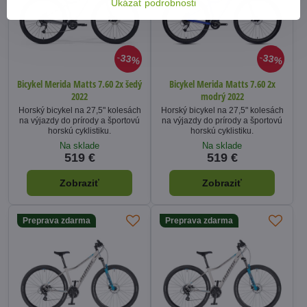
Ukázať podrobnosti
33%
33%
Bicykel Merida Matts 7.60 2x šedý
Bicykel Merida Matts 7.60 2x
2022
modrý 2022
Horský bicykel na 27,5" kolesách
Horský bicykel na 27,5" kolesách
na výjazdy do prírody a športovú
na výjazdy do prírody a športovú
horskú cyklistiku.
horskú cyklistiku.
Na sklade
Na sklade
519 €
519 €
Zobraziť
Zobraziť
Preprava zdarma
Preprava zdarma