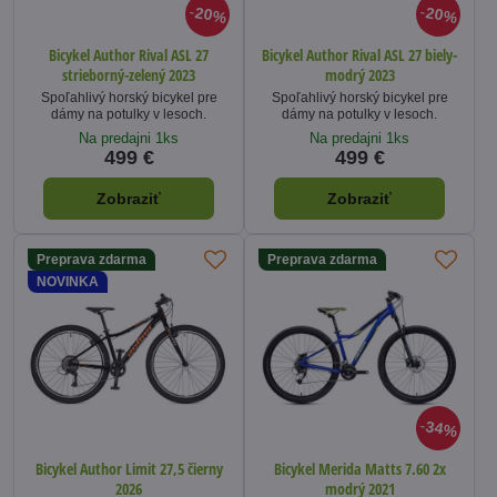
20%
20%
Bicykel Author Rival ASL 27
Bicykel Author Rival ASL 27 biely-
strieborný-zelený 2023
modrý 2023
Spoľahlivý horský bicykel pre
Spoľahlivý horský bicykel pre
dámy na potulky v lesoch.
dámy na potulky v lesoch.
Na predajni 1ks
Na predajni 1ks
499 €
499 €
Zobraziť
Zobraziť
Preprava zdarma
Preprava zdarma
NOVINKA
34%
Bicykel Author Limit 27,5 čierny
Bicykel Merida Matts 7.60 2x
2026
modrý 2021