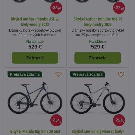
25%
27%
Bicykel Author Impulse ASL 29
Bicykel Author Impulse ASL 29
biely-modrý 2022
biely-modrý 2023
Dámsky horský športový bicykel
Dámsky horský športový bicykel
na 29 palcových kolesách.
na 29 palcových kolesách.
Na sklade
Na sklade
529 €
529 €
Zobraziť
Zobraziť
Preprava zdarma
Preprava zdarma
25%
25%
Bicykel Merida Big Nine 20 teal
Bicykel Merida Big Nine 20 biely-