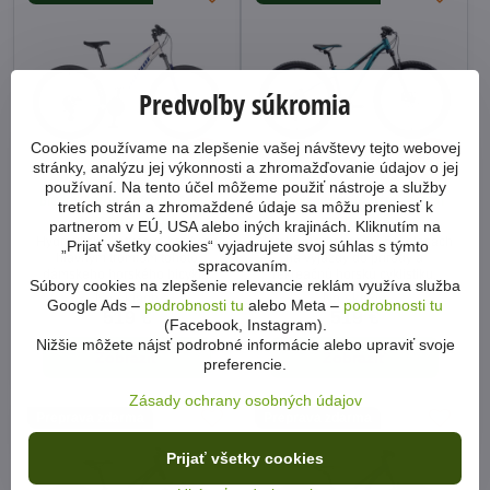
Predvoľby súkromia
Cookies používame na zlepšenie vašej návštevy tejto webovej
27%
25%
stránky, analýzu jej výkonnosti a zhromažďovanie údajov o jej
používaní. Na tento účel môžeme použiť nástroje a služby
Bicykel Author Impulse ASL 27
Bicykel Merida Matts 7.30 teal
tretích strán a zhromaždené údaje sa môžu preniesť k
biely-modrý 2023
modrý 2022
partnerom v EÚ, USA alebo iných krajinách. Kliknutím na
Hydraulické kotúčové brzdy sú
Horský bicykel na 27,5" kolesách
„Prijať všetky cookies“ vyjadrujete svoj súhlas s týmto
hlavným tromfom tohoto
na výjazdy do prírody a
spracovaním.
dámskeho horského bicykla.
rekreačnú horskú cyklistiku.
Súbory cookies na zlepšenie relevancie reklám využíva služba
Na sklade
Na sklade
Google Ads –
podrobnosti tu
alebo Meta –
podrobnosti tu
519 €
519 €
(Facebook, Instagram).
Nižšie môžete nájsť podrobné informácie alebo upraviť svoje
Zobraziť
Zobraziť
preferencie.
Zásady ochrany osobných údajov
Preprava zdarma
Preprava zdarma
Prijať všetky cookies