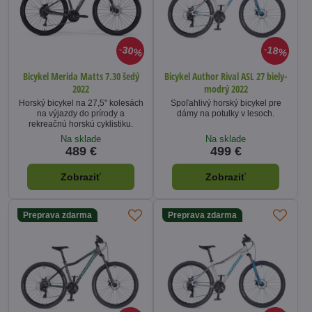
30%
18%
Bicykel Merida Matts 7.30 šedý
Bicykel Author Rival ASL 27 biely-
2022
modrý 2022
Horský bicykel na 27,5" kolesách
Spoľahlivý horský bicykel pre
na výjazdy do prírody a
dámy na potulky v lesoch.
rekreačnú horskú cyklistiku.
Na sklade
Na sklade
489 €
499 €
Zobraziť
Zobraziť
Preprava zdarma
Preprava zdarma