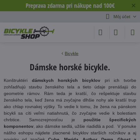
Preprava zdarma pri nákupe nad 100€
✕
Môj účet
Bicykle
Dámske horské bicykle.
Konštruktéri
dámskych horských bicyklov
pri ich tvorbe
zohľadňujú stavbu ženského tela a tieto údaje prenášajú do
geometrie rámov. Rám teda je kratší, čo rešpektuje stavbu
ženského tela, keď žena má zvyčajne dlhšie nohy ale kratší trup
ako chlap rovnakej výšky. To vedie k tomu, že žena na pánskom
bicykli sa cíti veľmi natiahnutá, čo zvyčajne vedie k bolestiam
chrbtice. Samozrejmosťou je
použitie špecifických
komponentov
, ako dámske sedlá, užšie riadidlá a pod. V ponuke
nášho eshopu nájdete zlacnené bicyklov starších ročníkov a aj
novinky od značiek
Cube, Merida, Author, Dema, Ghost a