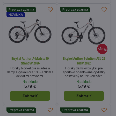
Preprava zdarma
Preprava zdarma
NOVINKA
26%
Bicykel Author A-Matrix 29
Bicykel Author Solution ASL 29
titánový 2026
biely 2022
Horský bicykel pre mládež a
Horský dámsky bicykel pre
dámy s výškou cca 138 -178cm s
športovo orientované cyklistky
deviatimi prevodmi.
postavený na 29" kolesách.
Na sklade
Na sklade
579 €
579 €
Zobraziť
Zobraziť
Preprava zdarma
Preprava zdarma