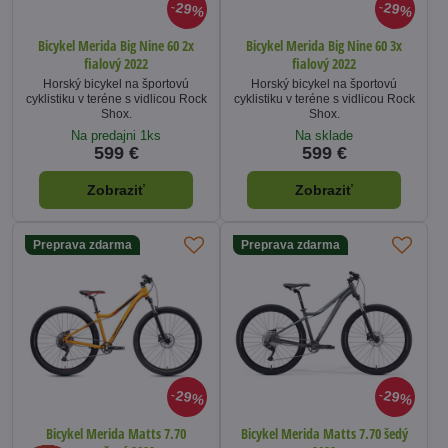
29%
29%
Bicykel Merida Big Nine 60 2x
Bicykel Merida Big Nine 60 3x
fialový 2022
fialový 2022
Horský bicykel na športovú
Horský bicykel na športovú
cyklistiku v teréne s vidlicou Rock
cyklistiku v teréne s vidlicou Rock
Shox.
Shox.
Na predajni 1ks
Na sklade
599 €
599 €
Zobraziť
Zobraziť
Preprava zdarma
Preprava zdarma
29%
29%
Bicykel Merida Matts 7.70
Bicykel Merida Matts 7.70 šedý