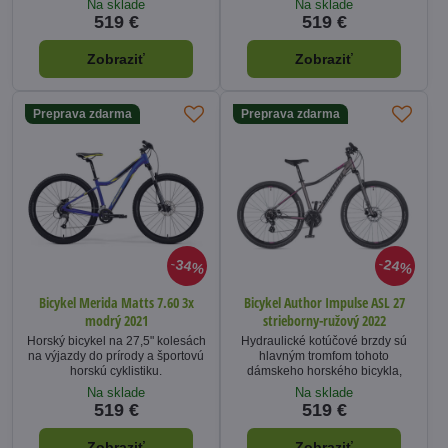
Na sklade
Na sklade
519 €
519 €
Zobraziť
Zobraziť
Preprava zdarma
Preprava zdarma
34%
24%
Bicykel Merida Matts 7.60 3x
Bicykel Author Impulse ASL 27
modrý 2021
strieborny-ružový 2022
Horský bicykel na 27,5" kolesách
Hydraulické kotúčové brzdy sú
na výjazdy do prírody a športovú
hlavným tromfom tohoto
horskú cyklistiku.
dámskeho horského bicykla,
Na sklade
Na sklade
519 €
519 €
Zobraziť
Zobraziť