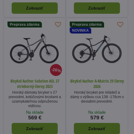
Zobraziť
Zobraziť
Preprava zdarma
Preprava zdarma
NOVINKA
26%
Bicykel Author Solution ASL 27
Bicykel Author A-Matrix 29 čierny
strieborný-čierny 2023
2026
Horský dámsky bicykel s 27
Horský bicykel pre mládež a
prevodmi, kotúčovými brzdami a
dámy s výškou cca 138 -178cm s
uzamykateľnou odpruženou
deviatimi prevodmi.
vidlicou.
Na sklade
Na sklade
569 €
579 €
Zobraziť
Zobraziť