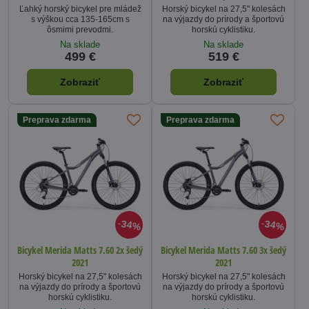
Ľahký horský bicykel pre mládež
Horský bicykel na 27,5" kolesách
s výškou cca 135-165cm s
na výjazdy do prírody a športovú
ôsmimi prevodmi.
horskú cyklistiku.
Na sklade
Na sklade
499 €
519 €
Zobraziť
Zobraziť
Preprava zdarma
Preprava zdarma
34%
34%
Bicykel Merida Matts 7.60 2x šedý
Bicykel Merida Matts 7.60 3x šedý
2021
2021
Horský bicykel na 27,5" kolesách
Horský bicykel na 27,5" kolesách
na výjazdy do prírody a športovú
na výjazdy do prírody a športovú
horskú cyklistiku.
horskú cyklistiku.