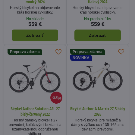
modrý 2024
fialový 2024
Horský bicykel na objavovanie
Horský bicykel na objavovanie
krás horskej cyklistiky.
krás horskej cyklistiky.
Na sklade
Na predajni 1ks
559 €
559 €
Zobraziť
Zobraziť
Preprava zdarma
Preprava zdarma
NOVINKA
23%
Bicykel Author Solution ASL 27
Bicykel Author A-Matrix 27,5 biely
biely-červený 2022
2026
Horský dámsky bicykel s 27
Horský bicykel pre mládež a
prevodmi, kotúčovými brzdami a
dámy s výškou cca 135-165cm s
uzamykateľnou odpruženou
deviatimi prevodmi.
vidlicou.