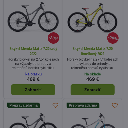
28%
28%
Bicykel Merida Matts 7.20 šedý
Bicykel Merida Matts 7.20
2022
limetkový 2022
Horský bicykel na 27,5" kolesách
Horský bicykel na 27,5" kolesách
na výjazdy do prírody a
na výjazdy do prírody a
rekreačnú horskú cyklistiku.
rekreačnú horskú cyklistiku.
Na otázku
Na sklade
469 €
469 €
Zobraziť
Zobraziť
Preprava zdarma
Preprava zdarma