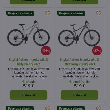
Preprava zdarma
Preprava zdarma
24%
27%
Bicykel Author Impulse ASL 27
Bicykel Author Impulse ASL 27
biely-modrý 2022
strieborny-ružový 2023
Hydraulické kotúčové brzdy sú
Hydraulické kotúčové brzdy sú
hlavným tromfom tohoto
hlavným tromfom tohoto
dámskeho horského bicykla.
dámskeho horského bicykla,
Na sklade
Na predajni 1ks
519 €
519 €
Zobraziť
Zobraziť
Preprava zdarma
Preprava zdarma