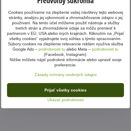
Predvoľby súkromia
Zobraziť
Cookies používame na zlepšenie vašej návštevy tejto webovej
stránky, analýzu jej výkonnosti a zhromažďovanie údajov o jej
používaní. Na tento účel môžeme použiť nástroje a služby
tretích strán a zhromaždené údaje sa môžu preniesť k
partnerom v EÚ, USA alebo iných krajinách. Kliknutím na „Prijať
všetky cookies“ vyjadrujete svoj súhlas s týmto spracovaním.
Súbory cookies na zlepšenie relevancie reklám využíva služba
Google Ads –
podrobnosti tu
alebo Meta –
podrobnosti tu
(Facebook, Instagram).
Nižšie môžete nájsť podrobné informácie alebo upraviť svoje
preferencie.
Zásady ochrany osobných údajov
Prijať všetky cookies
Ukázať podrobnosti