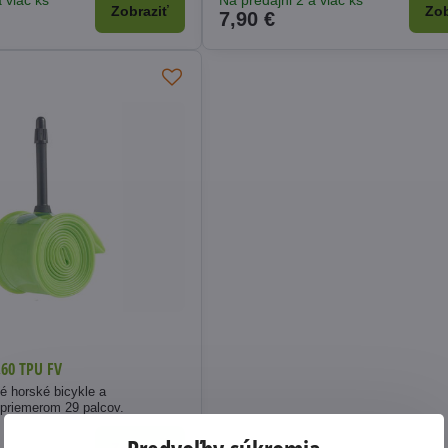
 viac ks
Na predajni 2 a viac ks
Zobraziť
Zob
7,90 €
,60 TPU FV
 horské bicykle a
 priemerom 29 palcov.