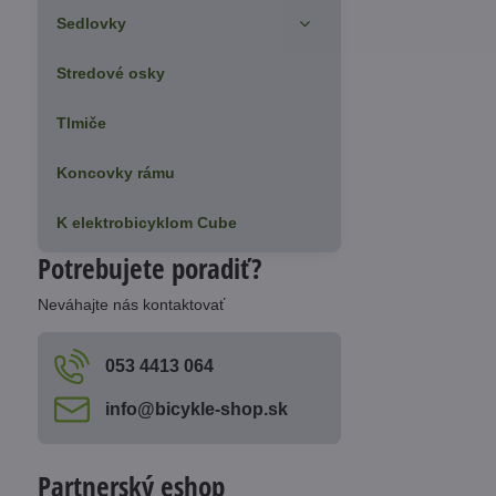
Sedlovky
Stredové osky
Tlmiče
Koncovky rámu
K elektrobicyklom Cube
Potrebujete poradiť?
Neváhajte nás kontaktovať
053 4413 064
info​@bicykle-shop​.sk
Partnerský eshop