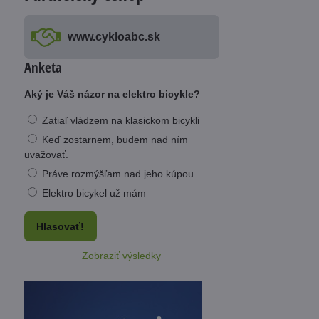
www​.cykloabc​.sk
Anketa
Aký je Váš názor na elektro bicykle?
Zatiaľ vládzem na klasickom bicykli
Keď zostarnem, budem nad ním
uvažovať.
Práve rozmýšľam nad jeho kúpou
Elektro bicykel už mám
Hlasovať!
Zobraziť výsledky