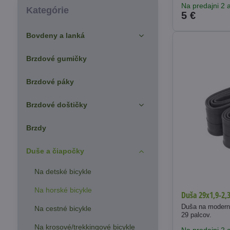
Na predajni 2 a
fulltextom
Kategórie
5 €
Bovdeny a lanká
Brzdové gumičky
Brzdové páky
Brzdové doštičky
Brzdy
Duše a čiapočky
Na detské bicykle
Na horské bicykle
Duša 29x1,9-2,
Duša na modern
Na cestné bicykle
29 palcov.
Na krosové/trekkingové bicykle