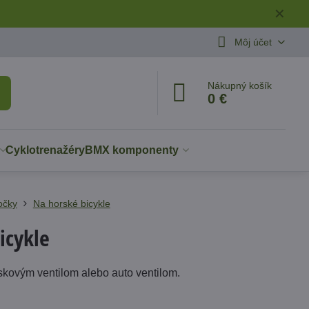
✕
Môj účet
Nákupný košík
0 €
Cyklotrenažéry
BMX komponenty
očky
Na horské bicykle
icykle
uskovým ventilom alebo auto ventilom.