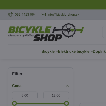
053 4413 064
info@bicykle-shop.sk
Bicykle
Elektrické bicykle
Doplnk
Filter
Cena
Od:
Do: