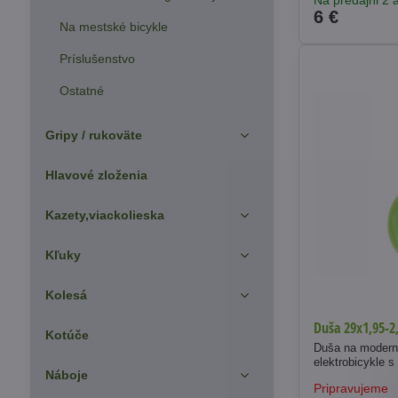
Na predajni 2 a
6 €
Na mestské bicykle
Príslušenstvo
Ostatné
Gripy / rukoväte
Hlavové zloženia
Kazety,viackolieska
Kľuky
Kolesá
Duša 29x1,95-2
Kotúče
Duša na moderné
elektrobicykle s
Náboje
Pripravujeme