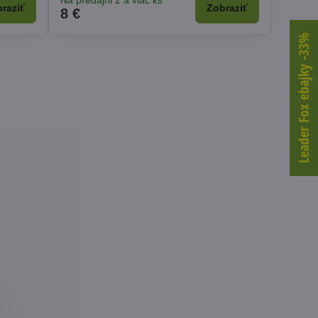
Na predajni 2 a viac ks
raziť
Zobraziť
8 €
Leader Fox ebajky -33%