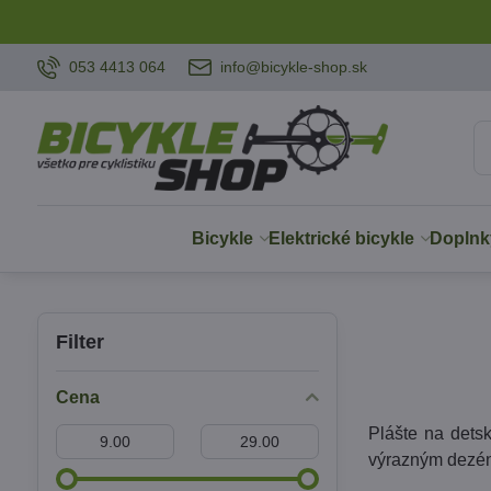
053 4413 064
info@bicykle-shop.sk
Bicykle
Elektrické bicykle
Doplnk
Filter
Cena
Plášte na dets
Od:
Do:
výrazným dezén