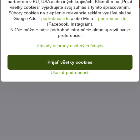
Do košíka
Do k
partnerom v EÚ, USA alebo iných krajinách. Kliknutím na „Prijať
29 €
všetky cookies“ vyjadrujete svoj súhlas s týmto spracovaním.
Súbory cookies na zlepšenie relevancie reklám využíva služba
Google Ads –
podrobnosti tu
alebo Meta –
podrobnosti tu
(Facebook, Instagram).
Nižšie môžete nájsť podrobné informácie alebo upraviť svoje
preferencie.
Zásady ochrany osobných údajov
Prijať všetky cookies
Ukázať podrobnosti