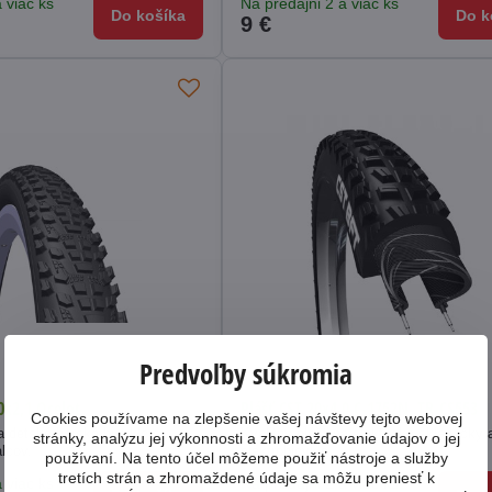
 viac ks
Na predajni 2 a viac ks
Do košíka
Do k
9 €
Predvoľby súkromia
0x2,1 Ocelot
Plášť CST 20x4.0 C-1752N, TR-CS553
Cookies používame na zlepšenie vašej návštevy tejto webovej
a detské horské bicykle s
Kvalitný plášť na elektrické skladačky 
stránky, analýzu jej výkonnosti a zhromažďovanie údajov o jej
lcov.
elektrobicykle.
používaní. Na tento účel môžeme použiť nástroje a služby
tretích strán a zhromaždené údaje sa môžu preniesť k
 viac ks
Na predajni 2 a viac ks