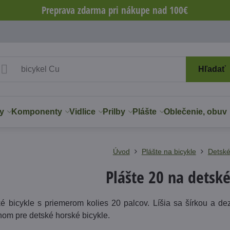
Preprava zdarma pri nákupe nad 100€
Hľadať
y
Komponenty
Vidlice
Prilby
Plášte
Oblečenie, obuv
Úvod
Plášte na bicykle
Detsk
Plášte 20 na detské
ké bicykle s priemerom kolies 20 palcov. Líšia sa šírkou a
om pre detské horské bicykle.