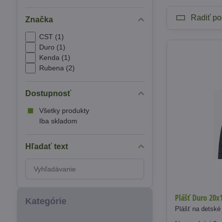
Radiť po
Značka
CST (1)
Duro (1)
Kenda (1)
Rubena (2)
Dostupnosť
Všetky produkty
Iba skladom
Hľadať text
Prehľadať
výsledky
filtra
Plášť Duro 20x
fulltextom
Kategórie
Plášť na detské