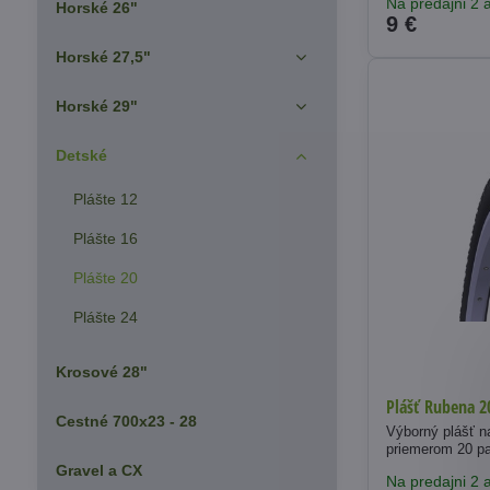
Na predajni 2 a
Horské 26"
9 €
Horské 27,5"
Horské 29"
Detské
Plášte 12
Plášte 16
Plášte 20
Plášte 24
Krosové 28"
Plášť Rubena 2
Cestné 700x23 - 28
Výborný plášť n
priemerom 20 pa
Gravel a CX
Na predajni 2 a