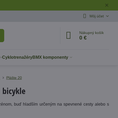
✕
Môj účet
Nákupný košík
0 €
Cyklotrenažéry
BMX komponenty
é
Plášte 20
 bicykle
 dezénom, buď hladším určeným na spevnené cesty alebo s