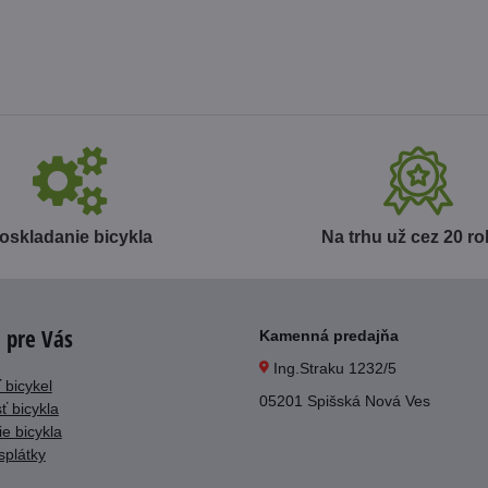
oskladanie bicykla
Na trhu už cez 20 r
 pre Vás
Kamenná predajňa
Ing.Straku 1232/5
 bicykel
05201 Spišská Nová Ves
ť bicykla
e bicykla
splátky