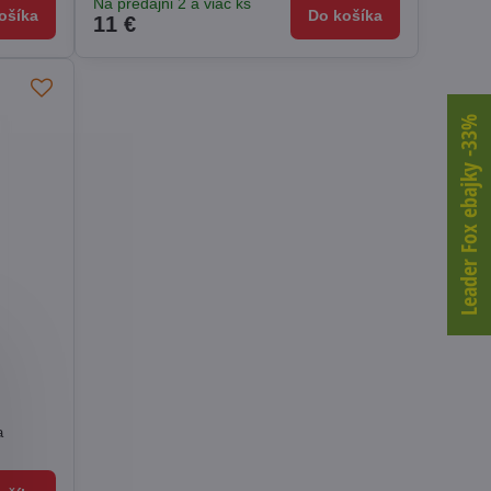
Na predajni 2 a viac ks
ošíka
Do košíka
11 €
Leader Fox ebajky -33%
a