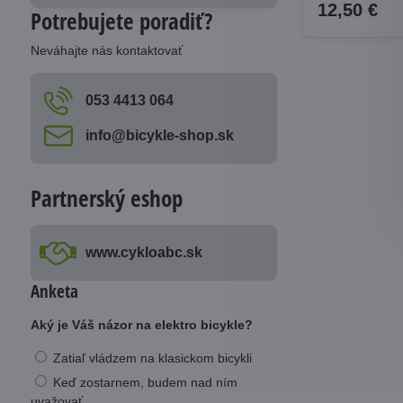
12,50 €
Potrebujete poradiť?
Neváhajte nás kontaktovať
053 4413 064
info​@bicykle-shop​.sk
Partnerský eshop
www​.cykloabc​.sk
Anketa
Aký je Váš názor na elektro bicykle?
Zatiaľ vládzem na klasickom bicykli
Keď zostarnem, budem nad ním
uvažovať.