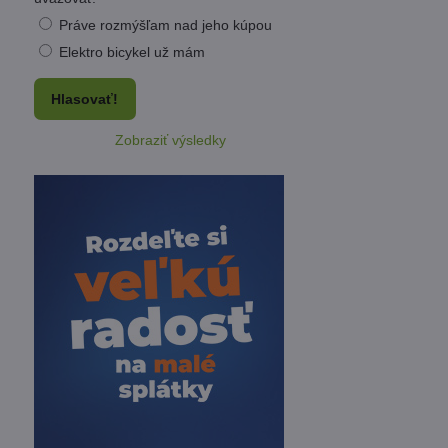
Práve rozmýšľam nad jeho kúpou
Elektro bicykel už mám
Hlasovať!
Zobraziť výsledky