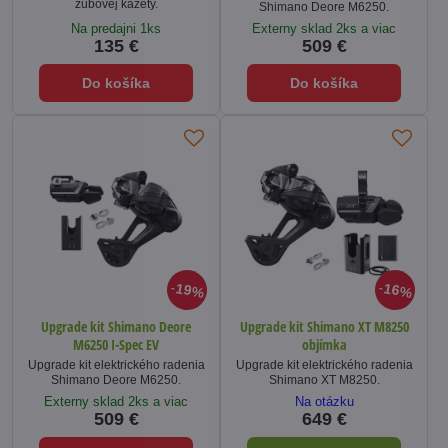
zubovej kazety.
Shimano Deore M6250.
Na predajni 1ks
Externy sklad 2ks a viac
135 €
509 €
Do košíka
Do košíka
19%
16%
Upgrade kit Shimano Deore
Upgrade kit Shimano XT M8250
M6250 I-Spec EV
objímka
Upgrade kit elektrického radenia
Upgrade kit elektrického radenia
Shimano Deore M6250.
Shimano XT M8250.
Externy sklad 2ks a viac
Na otázku
509 €
649 €