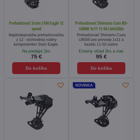
Prehadzovač Sram S100 Eagle 12
Prehadzovač Shimano Cues RD-
speed
U8000 1x11 11-50 LinkGlide
Najdostupnejšia prehadzovačka
Prehadzovač Shimano Cues
z 12 - rýchlostnej rodiny
U8000 pre prevody 1x11 a
komponentov Sram Eagle.
kazetu 11-50 zubov.
Na predajni 1ks
Externy sklad 2ks a viac
75 €
95 €
Do košíka
Do košíka
NOVINKA