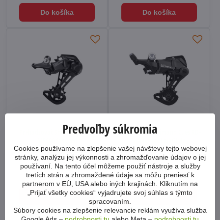
Do košíka
Do košíka
Predvoľby súkromia
Prehadzovač Shimano Deore
Prehadzovač Shimano Cues RD-
M5100 11speed
U4000 1x9 LinkGlide
Cookies používame na zlepšenie vašej návštevy tejto webovej
Prehadzovač Shimano Deore
Prehadzovač Shimano Cues
stránky, analýzu jej výkonnosti a zhromažďovanie údajov o jej
M5100 na 11 rýchlostnú kazetu.
U3020 pre prevody 1x9.
používaní. Na tento účel môžeme použiť nástroje a služby
Na predajni 1ks
Externy sklad 4-8 dní
tretích strán a zhromaždené údaje sa môžu preniesť k
43 €
49 €
partnerom v EÚ, USA alebo iných krajinách. Kliknutím na
„Prijať všetky cookies“ vyjadrujete svoj súhlas s týmto
Do košíka
Do košíka
spracovaním.
Súbory cookies na zlepšenie relevancie reklám využíva služba
Google Ads –
podrobnosti tu
alebo Meta –
podrobnosti tu