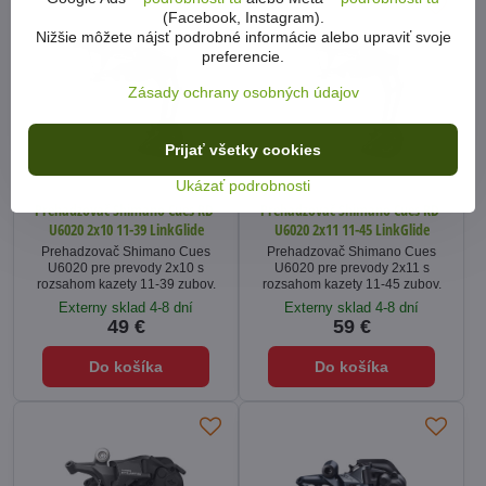
(Facebook, Instagram).
Nižšie môžete nájsť podrobné informácie alebo upraviť svoje
preferencie.
Zásady ochrany osobných údajov
Prijať všetky cookies
Ukázať podrobnosti
Prehadzovač Shimano Cues RD-
Prehadzovač Shimano Cues RD-
U6020 2x10 11-39 LinkGlide
U6020 2x11 11-45 LinkGlide
Prehadzovač Shimano Cues
Prehadzovač Shimano Cues
U6020 pre prevody 2x10 s
U6020 pre prevody 2x11 s
rozsahom kazety 11-39 zubov.
rozsahom kazety 11-45 zubov.
Externy sklad 4-8 dní
Externy sklad 4-8 dní
49 €
59 €
Do košíka
Do košíka