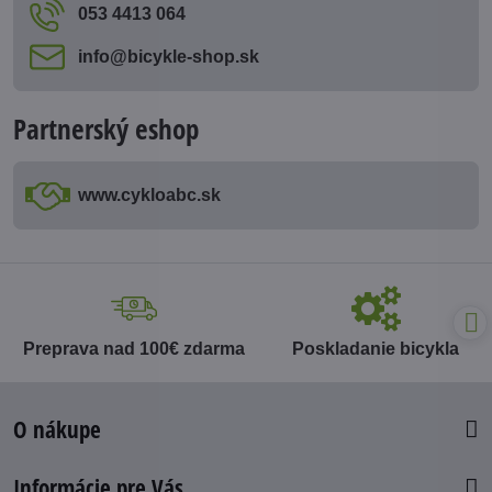
053 4413 064
info​@bicykle-shop​.sk
Partnerský eshop
www​.cykloabc​.sk
Preprava nad 100€ zdarma
Poskladanie bicykla
O nákupe
Informácie pre Vás