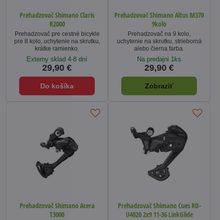
Prehadzovač Shimano Claris
Prehadzovač Shimano Altus M370
R2000
9kolo
Prehadzovač pre cestné bicykle
Prehadzovač na 9 kolo,
pre 8 kolo, uchytenie na skrutku,
uchytenie na skrutku, strieborná
krátke ramienko.
alebo čierna farba.
Externy sklad 4-8 dní
Na predajni 1ks
29,90 €
29,90 €
Do košíka
Zobraziť
Prehadzovač Shimano Acera
Prehadzovač Shimano Cues RD-
T3000
U4020 2x9 11-36 LinkGlide