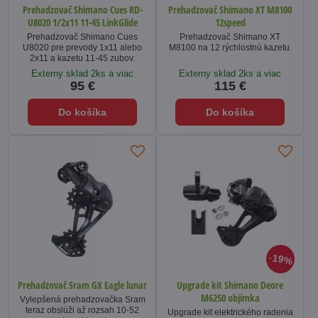
Prehadzovač Shimano Cues RD-
Prehadzovač Shimano XT M8100
U8020 1/2x11 11-45 LinkGlide
12speed
Prehadzovač Shimano Cues
Prehadzovač Shimano XT
U8020 pre prevody 1x11 alebo
M8100 na 12 rýchlostnú kazetu.
2x11 a kazetu 11-45 zubov.
Externy sklad 2ks a viac
Externy sklad 2ks a viac
95 €
115 €
Do košíka
Do košíka
19%
Prehadzovač Sram GX Eagle lunar
Upgrade kit Shimano Deore
M6250 objímka
Vylepšená prehadzovačka Sram
teraz obslúži až rozsah 10-52
Upgrade kit elektrického radenia