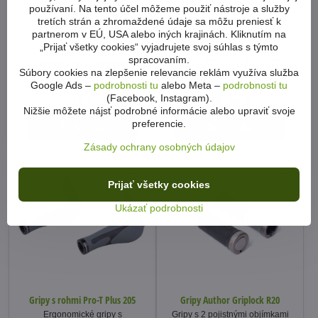
používaní. Na tento účel môžeme použiť nástroje a služby
tretích strán a zhromaždené údaje sa môžu preniesť k
Gripy s rohmi Rockbros Ergobel
Gripy s rohmi Pro-T Plus 232
partnerom v EÚ, USA alebo iných krajinách. Kliknutím na
cierne-sivé
Ergonomické gripy s
„Prijať všetky cookies“ vyjadrujete svoj súhlas s týmto
integrovanými rohami s
Ergonomické gripy s
spracovaním.
uzamykaním na 2 objímky.
integrovanými rohami s
Súbory cookies na zlepšenie relevancie reklám využíva služba
uzamykaním na 2 objímky.
Google Ads –
podrobnosti tu
alebo Meta –
podrobnosti tu
Na predajni 2 a viac ks
Na predajni 2 a viac ks
(Facebook, Instagram).
15 €
16,90 €
Nižšie môžete nájsť podrobné informácie alebo upraviť svoje
preferencie.
Do košíka
Do košíka
Zásady ochrany osobných údajov
Prijať všetky cookies
Ukázať podrobnosti
Gripy s rohmi Pro-T Plus 205
Gripy Author Griplock R20
Ergonomické gripy s
Gripy s 2 pojistnými objímkami