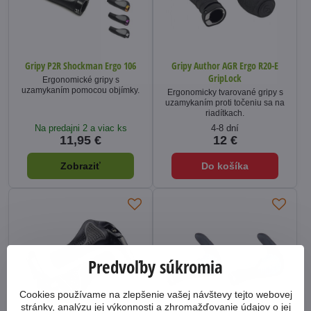
Gripy P2R Shockman Ergo 106
Gripy Author AGR Ergo R20-E
GripLock
Ergonomické gripy s
uzamykaním pomocou objímky.
Ergonomicky tvarované gripy s
uzamykaním proti točeniu sa na
riadítkach.
Na predajni 2 a viac ks
4-8 dní
11,95 €
12 €
Zobraziť
Do košíka
Predvoľby súkromia
Cookies používame na zlepšenie vašej návštevy tejto webovej
stránky, analýzu jej výkonnosti a zhromažďovanie údajov o jej