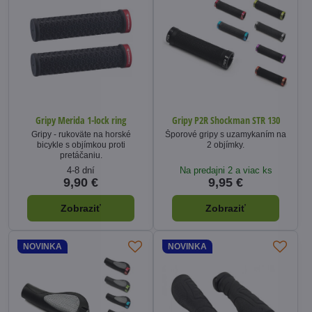
Gripy Merida 1-lock ring
Gripy P2R Shockman STR 130
Gripy - rukoväte na horské
Šporové gripy s uzamykaním na
bicykle s objímkou proti
2 objímky.
pretáčaniu.
4-8 dní
Na predajni 2 a viac ks
9,90 €
9,95 €
Zobraziť
Zobraziť
NOVINKA
NOVINKA