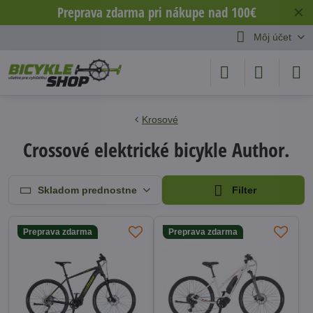
Preprava zdarma pri nákupe nad 100€
✕
Môj účet
Krosové
Crossové elektrické bicykle Author.
Skladom prednostne
Filter
Preprava zdarma
Preprava zdarma