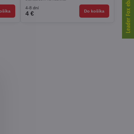
Leader Fox ebajky -33%
4-8 dní
ošíka
Do košíka
4 €