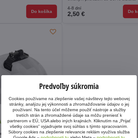
4-8 dní
Do košíka
Do k
2,50 €
Predvoľby súkromia
Cookies používame na zlepšenie vašej návštevy tejto webovej
stránky, analýzu jej výkonnosti a zhromažďovanie údajov o jej
používaní. Na tento účel môžeme použiť nástroje a služby
tretích strán a zhromaždené údaje sa môžu preniesť k
partnerom v EÚ, USA alebo iných krajinách. Kliknutím na „Prijať
ACC-519 (pre GoPro prilba)
všetky cookies“ vyjadrujete svoj súhlas s týmto spracovaním.
 pre uchytenie svetiel s GoPro
Súbory cookies na zlepšenie relevancie reklám využíva služba
rilbu.
Google Ads –
podrobnosti tu
alebo Meta –
podrobnosti tu