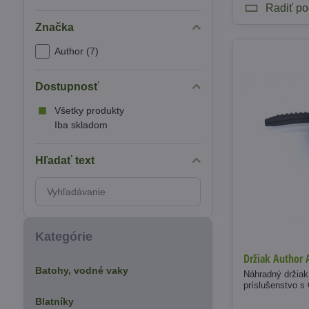
Radiť po
Značka
Author (7)
Dostupnosť
Všetky produkty
Iba skladom
Hľadať text
Prehľadať
výsledky
filtra
fulltextom
Kategórie
Držiak Author 
Batohy, vodné vaky
Náhradný držiak 
príslušenstvo s
Blatníky