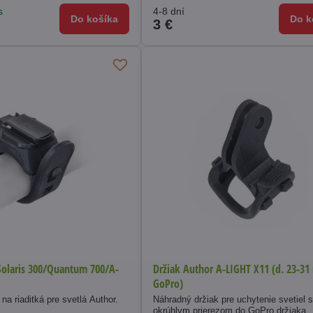
s
4-8 dní
Do košíka
Do k
3 €
Solaris 300/Quantum 700/A-
Držiak Author A-LIGHT X11 (d. 23-3
GoPro)
na riaditká pre svetlá Author.
Náhradný držiak pre uchytenie svetiel 
okrúhlym prierezom do GoPro držiaka.