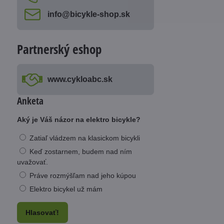
info​@bicykle-shop​.sk
Partnerský eshop
www​.cykloabc​.sk
Anketa
Aký je Váš názor na elektro bicykle?
Zatiaľ vládzem na klasickom bicykli
Keď zostarnem, budem nad ním
uvažovať.
Práve rozmýšľam nad jeho kúpou
Elektro bicykel už mám
Hlasovať!