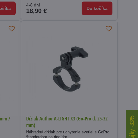
4-8 dní
ošíka
Do košíka
18,90 €
1 mm /
Držiak Author A-LIGHT X3 (Go-Pro d. 25-32
mm)
s
Náhradný držiak pre uchytenie svetiel s GoPro
štandardom na riadítka.