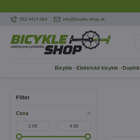
053 4413 064
info@bicykle-shop.sk
Bicykle
Elektrické bicykle
Doplnk
Filter
Cena
Od:
Do: