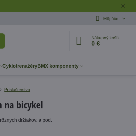
✕
Môj účet
Nákupný košík
0 €
Cyklotrenažéry
BMX komponenty
Príslušenstvo
m na bicykel
rôznych držiakov, a pod.