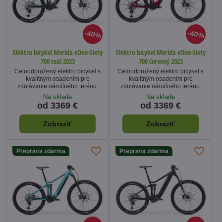
40%
40%
Elektro bicykel Merida eOne-Sixty
Elektro bicykel Merida eOne-Sixty
700 teal 2023
700 červený 2023
Celoodpružený elektro bicykel s
Celoodpružený elektro bicykel s
kvalitným osadením pre
kvalitným osadením pre
zdolávanie náročného terénu.
zdolávanie náročného terénu.
Na sklade
Na sklade
od 3369 €
od 3369 €
Zobraziť
Zobraziť
Preprava zdarma
Preprava zdarma