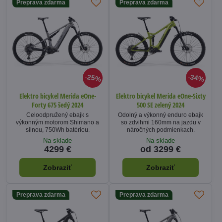
Preprava zdarma
Preprava zdarma
25%
34%
Elektro bicykel Merida eOne-
Elektro bicykel Merida eOne-Sixty
Forty 675 šedý 2024
500 SE zelený 2024
Celoodpružený ebajk s
Odolný a výkonný enduro ebajk
výkonným motorom Shimano a
so zdvihmi 160mm na jazdu v
silnou, 750Wh batériou.
náročných podmienkach.
Na sklade
Na sklade
4299 €
od 3299 €
Zobraziť
Zobraziť
Preprava zdarma
Preprava zdarma