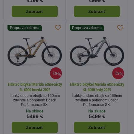
4199 €
4999 €
Zobraziť
Zobraziť
Preprava zdarma
Preprava zdarma
19%
19%
Elektro bicykel Merida eOne-Sixty
Elektro bicykel Merida eOne-Sixty
SL 6000 hnedá 2025
SL 6000 šedý 2025
Ľahký enduro ebajk so 160mm
Ľahký enduro ebajk so 160mm
zdvihmi a pohonom Bosch
zdvihmi a pohonom Bosch
Performance SX.
Performance SX.
Na sklade
Na sklade
5499 €
5499 €
Zobraziť
Zobraziť