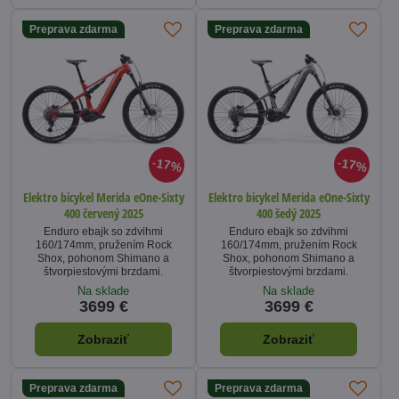
Preprava zdarma
Preprava zdarma
17%
17%
Elektro bicykel Merida eOne-Sixty
Elektro bicykel Merida eOne-Sixty
400 červený 2025
400 šedý 2025
Enduro ebajk so zdvihmi
Enduro ebajk so zdvihmi
160/174mm, pružením Rock
160/174mm, pružením Rock
Shox, pohonom Shimano a
Shox, pohonom Shimano a
štvorpiestovými brzdami.
štvorpiestovými brzdami.
Na sklade
Na sklade
3699 €
3699 €
Zobraziť
Zobraziť
Preprava zdarma
Preprava zdarma