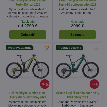
Elektro bicykel Merida eOne-
Elektro bicykel Merida eOne-
Forty 500 teal 2023
Forty-EQ oceľovomodrý 2023
Výborný all-mountain elektro
Celo odpružený elektro bajk
bicykel na celodenné výjazdy,
vybavený "plnou poľnou".
výborný v zjazdoch aj do kopca.
Na sklade
Na sklade
od 2799 €
2999 €
Zobraziť
Zobraziť
Preprava zdarma
Preprava zdarma
41%
37%
Elektro bicykel Merida eOne-
Elektro bicykel Merida eOne-Sixty
Forty 700 tmavozelený 2023
8000 zelený 2023
Výborný all-mountain elektro
Celoodpružený elektro bicykel s
bicykel na celodenné výjazdy,
karbónovým rámom pre