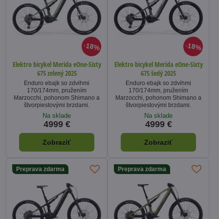
18%
18%
Elektro bicykel Merida eOne-Sixty
Elektro bicykel Merida eOne-Sixty
675 zelený 2025
675 šedý 2025
Enduro ebajk so zdvihmi
Enduro ebajk so zdvihmi
170/174mm, pružením
170/174mm, pružením
Marzocchi, pohonom Shimano a
Marzocchi, pohonom Shimano a
štvorpiestovými brzdami.
štvorpiestovými brzdami.
Na sklade
Na sklade
4999 €
4999 €
Zobraziť
Zobraziť
Preprava zdarma
Preprava zdarma