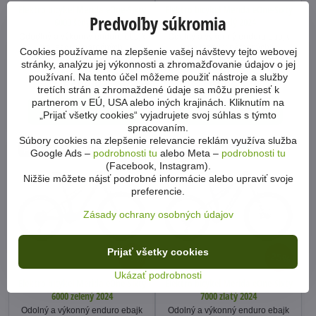
Elektro bicykel Merida eOne-Sixty
Elektro bicykel Merida eOne-Sixty
Predvoľby súkromia
6000 šedý 2024
7000 šedý 2024
Ododlný a výkonný enduro ebajk
Odolný a výkonný enduro ebajk
na jazdu v náročných
na jazdu v náročných
Cookies používame na zlepšenie vašej návštevy tejto webovej
podmienkach.
podmienkach.
stránky, analýzu jej výkonnosti a zhromažďovanie údajov o jej
Na sklade
Na sklade
používaní. Na tento účel môžeme použiť nástroje a služby
5499 €
5999 €
tretích strán a zhromaždené údaje sa môžu preniesť k
partnerom v EÚ, USA alebo iných krajinách. Kliknutím na
Zobraziť
Zobraziť
„Prijať všetky cookies“ vyjadrujete svoj súhlas s týmto
spracovaním.
Súbory cookies na zlepšenie relevancie reklám využíva služba
Preprava zdarma
Preprava zdarma
Google Ads –
podrobnosti tu
alebo Meta –
podrobnosti tu
(Facebook, Instagram).
Nižšie môžete nájsť podrobné informácie alebo upraviť svoje
preferencie.
Zásady ochrany osobných údajov
Prijať všetky cookies
26%
25%
Ukázať podrobnosti
Elektro bicykel Merida eOne-Sixty
Elektro bicykel Merida eOne-Sixty
6000 zelený 2024
7000 zlatý 2024
Odolný a výkonný enduro ebajk
Odolný a výkonný enduro ebajk