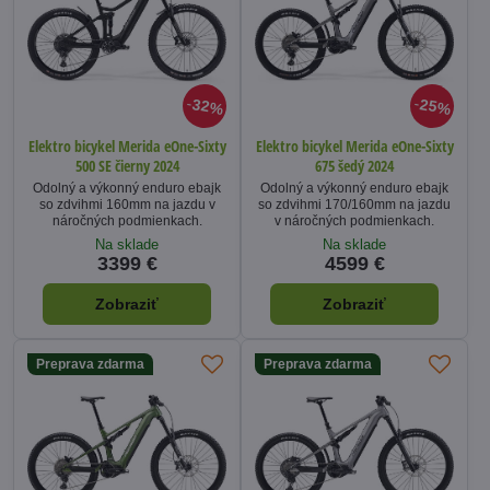
32%
25%
Elektro bicykel Merida eOne-Sixty
Elektro bicykel Merida eOne-Sixty
500 SE čierny 2024
675 šedý 2024
Odolný a výkonný enduro ebajk
Odolný a výkonný enduro ebajk
so zdvihmi 160mm na jazdu v
so zdvihmi 170/160mm na jazdu
náročných podmienkach.
v náročných podmienkach.
Na sklade
Na sklade
3399 €
4599 €
Zobraziť
Zobraziť
Preprava zdarma
Preprava zdarma