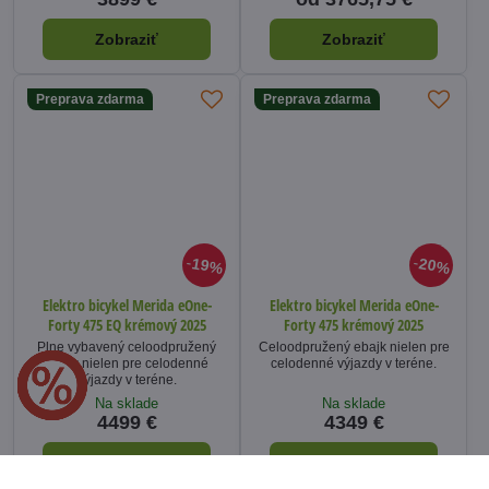
Zobraziť
Zobraziť
Preprava zdarma
Preprava zdarma
19%
20%
Elektro bicykel Merida eOne-
Elektro bicykel Merida eOne-
Forty 475 EQ krémový 2025
Forty 475 krémový 2025
Plne vybavený celoodpružený
Celoodpružený ebajk nielen pre
ebajk nielen pre celodenné
celodenné výjazdy v teréne.
výjazdy v teréne.
Na sklade
Na sklade
4499 €
4349 €
Zobraziť
Zobraziť