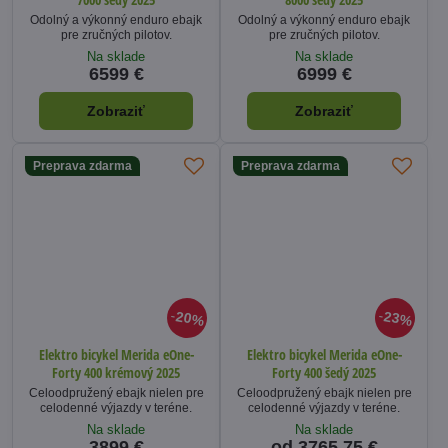
Odolný a výkonný enduro ebajk
Odolný a výkonný enduro ebajk
pre zručných pilotov.
pre zručných pilotov.
Na sklade
Na sklade
6599 €
6999 €
Zobraziť
Zobraziť
Preprava zdarma
Preprava zdarma
20%
23%
Elektro bicykel Merida eOne-
Elektro bicykel Merida eOne-
Forty 400 krémový 2025
Forty 400 šedý 2025
Celoodpružený ebajk nielen pre
Celoodpružený ebajk nielen pre
celodenné výjazdy v teréne.
celodenné výjazdy v teréne.
Na sklade
Na sklade
3899 €
od 3765,75 €