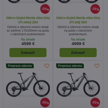
25%
25%
Elektro bicykel Merida eOne-Sixty
Elektro bicykel Merida eOne-Sixty
675 zelený 2024
875 šedý 2024
Odolný a výkonný enduro ebajk
Odolný a výkonný enduro ebajk
so zdvihmi 170/160mm na jazdu
na jazdu v náročných
v náročných podmienkach.
podmienkach.
Na sklade
Na sklade
4599 €
4999 €
Zobraziť
Zobraziť
Preprava zdarma
Preprava zdarma
26%
25%