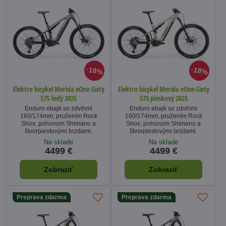
18%
18%
Elektro bicykel Merida eOne-Sixty
Elektro bicykel Merida eOne-Sixty
575 šedý 2025
575 pieskový 2025
Enduro ebajk so zdvihmi
Enduro ebajk so zdvihmi
160/174mm, pružením Rock
160/174mm, pružením Rock
Shox, pohonom Shimano a
Shox, pohonom Shimano a
štvorpiestovými brzdami.
štvorpiestovými brzdami.
Na sklade
Na sklade
4499 €
4499 €
Zobraziť
Zobraziť
Preprava zdarma
Preprava zdarma