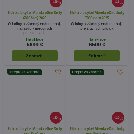
19%
19%
Elektro bicykel Merida eOne-Sixty
Elektro bicykel Merida eOne-Sixty
6000 šedý 2025
7000 zlatý 2025
Ododlný a výkonný enduro ebajk
Odolný a výkonný enduro ebajk
na jazdu v náročných
pre zručných pilotov.
podmienkach.
Na sklade
Na sklade
5699 €
6599 €
Zobraziť
Zobraziť
Preprava zdarma
Preprava zdarma
19%
19%
Elektro bicykel Merida eOne-Sixty
Elektro bicykel Merida eOne-Sixty
7000 šedý 2025
8000 šedý 2025