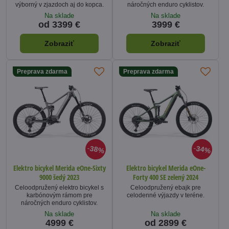
výborný v zjazdoch aj do kopca.
náročných enduro cyklistov.
Na sklade
Na sklade
od 3399 €
3999 €
Zobraziť
Zobraziť
Preprava zdarma
Preprava zdarma
38%
34%
Elektro bicykel Merida eOne-Sixty
Elektro bicykel Merida eOne-
9000 šedý 2023
Forty 400 SE zelený 2024
Celoodpružený elektro bicykel s
Celoodpružený ebajk pre
karbónovým rámom pre
celodenné výjazdy v teréne.
náročných enduro cyklistov.
Na sklade
Na sklade
4999 €
od 2899 €