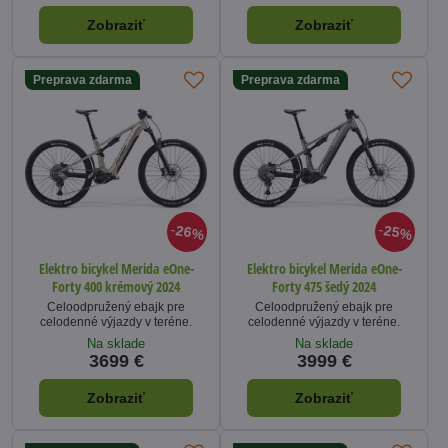
Zobraziť
Zobraziť
Preprava zdarma
Preprava zdarma
26%
25%
Elektro bicykel Merida eOne-
Elektro bicykel Merida eOne-
Forty 400 krémový 2024
Forty 475 šedý 2024
Celoodpružený ebajk pre
Celoodpružený ebajk pre
celodenné výjazdy v teréne.
celodenné výjazdy v teréne.
Na sklade
Na sklade
3699 €
3999 €
Zobraziť
Zobraziť