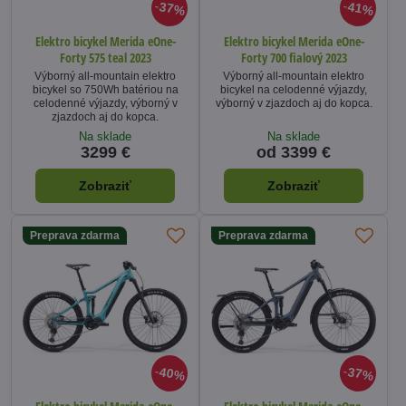
37%
41%
Elektro bicykel Merida eOne-
Elektro bicykel Merida eOne-
Forty 575 teal 2023
Forty 700 fialový 2023
Výborný all-mountain elektro
Výborný all-mountain elektro
bicykel so 750Wh batériou na
bicykel na celodenné výjazdy,
celodenné výjazdy, výborný v
výborný v zjazdoch aj do kopca.
zjazdoch aj do kopca.
Na sklade
Na sklade
3299 €
od 3399 €
Zobraziť
Zobraziť
Preprava zdarma
Preprava zdarma
40%
37%