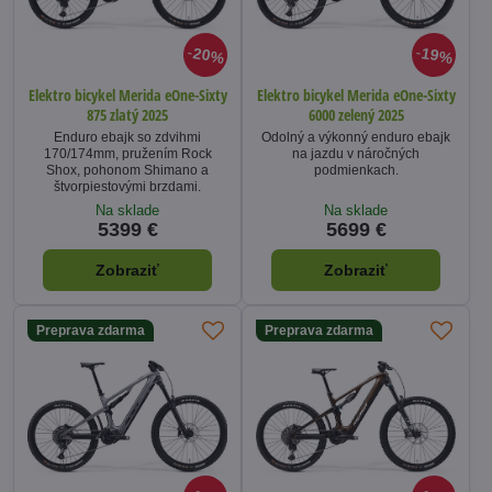
20%
19%
Elektro bicykel Merida eOne-Sixty
Elektro bicykel Merida eOne-Sixty
875 zlatý 2025
6000 zelený 2025
Enduro ebajk so zdvihmi
Odolný a výkonný enduro ebajk
170/174mm, pružením Rock
na jazdu v náročných
Shox, pohonom Shimano a
podmienkach.
štvorpiestovými brzdami.
Na sklade
Na sklade
5399 €
5699 €
Zobraziť
Zobraziť
Preprava zdarma
Preprava zdarma