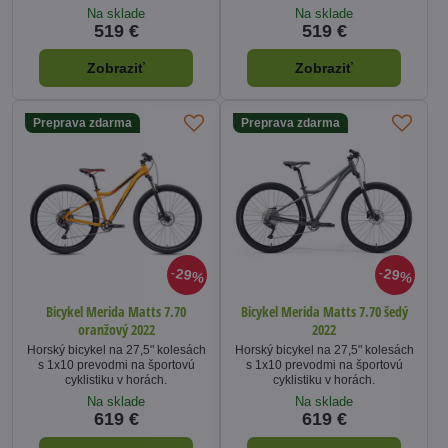
Na sklade
Na sklade
519 €
519 €
Zobraziť
Zobraziť
Preprava zdarma
Preprava zdarma
29%
29%
Bicykel Merida Matts 7.70
Bicykel Merida Matts 7.70 šedý
oranžový 2022
2022
Horský bicykel na 27,5" kolesách
Horský bicykel na 27,5" kolesách
s 1x10 prevodmi na športovú
s 1x10 prevodmi na športovú
cyklistiku v horách.
cyklistiku v horách.
Na sklade
Na sklade
619 €
619 €