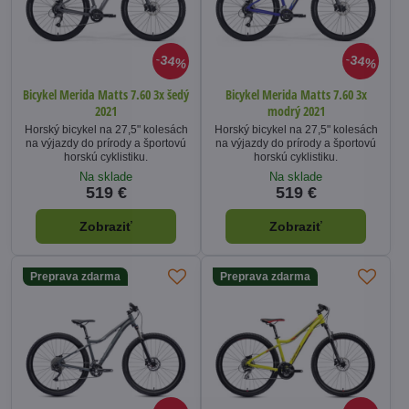
34%
34%
Bicykel Merida Matts 7.60 3x šedý
Bicykel Merida Matts 7.60 3x
2021
modrý 2021
Horský bicykel na 27,5" kolesách
Horský bicykel na 27,5" kolesách
na výjazdy do prírody a športovú
na výjazdy do prírody a športovú
horskú cyklistiku.
horskú cyklistiku.
Na sklade
Na sklade
519 €
519 €
Zobraziť
Zobraziť
Preprava zdarma
Preprava zdarma