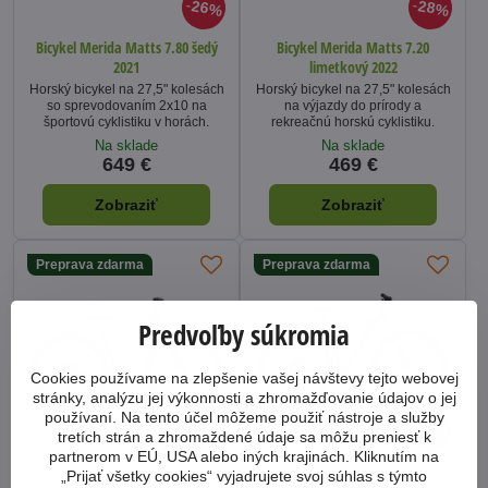
26%
28%
Bicykel Merida Matts 7.80 šedý
Bicykel Merida Matts 7.20
2021
limetkový 2022
Horský bicykel na 27,5" kolesách
Horský bicykel na 27,5" kolesách
so sprevodovaním 2x10 na
na výjazdy do prírody a
športovú cyklistiku v horách.
rekreačnú horskú cyklistiku.
Na sklade
Na sklade
649 €
469 €
Zobraziť
Zobraziť
Preprava zdarma
Preprava zdarma
Predvoľby súkromia
Cookies používame na zlepšenie vašej návštevy tejto webovej
stránky, analýzu jej výkonnosti a zhromažďovanie údajov o jej
používaní. Na tento účel môžeme použiť nástroje a služby
25%
30%
tretích strán a zhromaždené údaje sa môžu preniesť k
partnerom v EÚ, USA alebo iných krajinách. Kliknutím na
Bicykel Merida Matts 7.30 teal
Bicykel Merida Matts 7.30 šedý
„Prijať všetky cookies“ vyjadrujete svoj súhlas s týmto