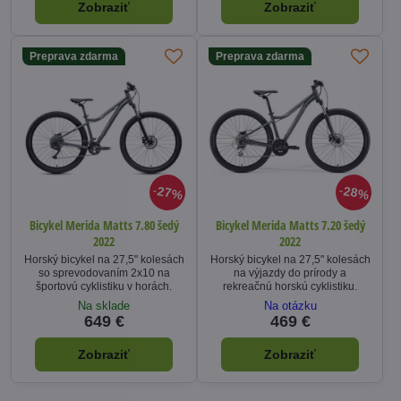
Zobraziť
Zobraziť
Preprava zdarma
Preprava zdarma
27%
28%
Bicykel Merida Matts 7.80 šedý
Bicykel Merida Matts 7.20 šedý
2022
2022
Horský bicykel na 27,5" kolesách
Horský bicykel na 27,5" kolesách
so sprevodovaním 2x10 na
na výjazdy do prírody a
športovú cyklistiku v horách.
rekreačnú horskú cyklistiku.
Na sklade
Na otázku
649 €
469 €
Zobraziť
Zobraziť