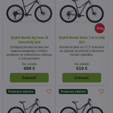
34%
Bicykel Merida Big Seven 20
Bicykel Merida Matts 7.60 2x šedý
tmavošedý 2026
2021
Dostupný horský bicykel pre
Horský bicykel na 27,5" kolesách
bajkerov/bajkerky s nižšou
na výjazdy do prírody a športovú
postavou so vzduchovou vidlicou
horskú cyklistiku.
a 1x8 prevodmi.
Na sklade
Na sklade
699 €
519 €
Zobraziť
Zobraziť
Preprava zdarma
Preprava zdarma