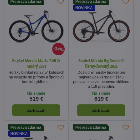
Preprava zdarma
Preprava zdarma
NOVINKA
34%
Bicykel Merida Matts 7.60 2x
Bicykel Merida Big Seven 40
modrý 2021
čierny-červený 2026
Horský bicykel na 27,5" kolesách
Dostupný horský bicykel pre
na výjazdy do prírody a športovú
bajkerov/bajkerky s nižšou
horskú cyklistiku.
postavou so vzduchovou vidlicou
a 1x9 prevodmi.
Na sklade
Na sklade
519 €
819 €
Zobraziť
Zobraziť
Preprava zdarma
Preprava zdarma
NOVINKA