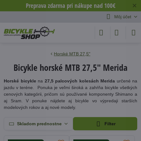
Preprava zdarma pri nákupe nad 100€
✕
Môj účet
Horské MTB 27,5"
Bicykle horské MTB 27,5" Merida
Horské bicykle
na
27,5 palcových kolesách Merida
určené na
jazdu v teréne. Ponuka je veľmi široká a zahŕňa bicykle všetkých
cenových kategórii, pričom sú používané komponenty Shimano a
aj Sram. V ponuke nájdete aj bicykle vo výpredaji starších
modelových rokov a aj nové modely.
Skladom prednostne
Filter