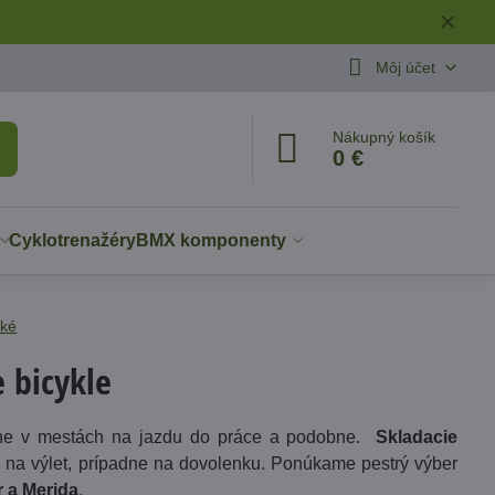
✕
Môj účet
Nákupný košík
0 €
Cyklotrenažéry
BMX komponenty
ské
 bicykle
jne v mestách na jazdu do práce a podobne.
Skladacie
u na výlet, prípadne na dovolenku. Ponúkame pestrý výber
 a Merida
.