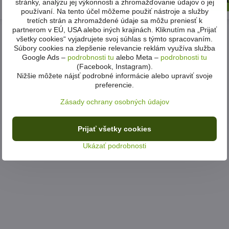
Zobraziť
Zob
stránky, analýzu jej výkonnosti a zhromažďovanie údajov o jej
629 €
používaní. Na tento účel môžeme použiť nástroje a služby
tretích strán a zhromaždené údaje sa môžu preniesť k
partnerom v EÚ, USA alebo iných krajinách. Kliknutím na „Prijať
všetky cookies“ vyjadrujete svoj súhlas s týmto spracovaním.
Súbory cookies na zlepšenie relevancie reklám využíva služba
Google Ads –
podrobnosti tu
alebo Meta –
podrobnosti tu
(Facebook, Instagram).
Nižšie môžete nájsť podrobné informácie alebo upraviť svoje
preferencie.
Zásady ochrany osobných údajov
Prijať všetky cookies
Ukázať podrobnosti