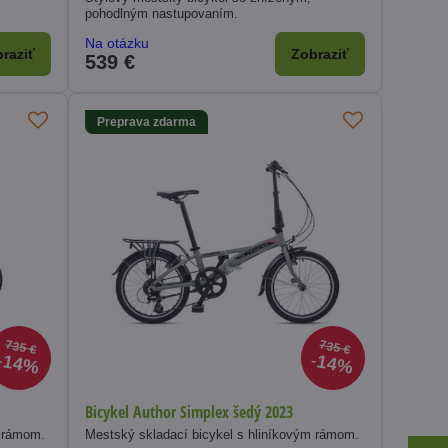
pohodlným nastupovaním.
Na otázku
raziť
Zobraziť
539 €
Preprava zdarma
735 €
735 €
14%
14%
Bicykel Author Simplex šedý 2023
m rámom.
Mestský skladací bicykel s hliníkovým rámom.