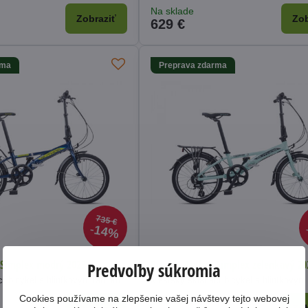
Na sklade
Zobraziť
Zob
629 €
rma
Preprava zdarma
735 €
14%
 Simplex modrý 2023
Bicykel Author Simplex zelenkavý 20
Predvoľby súkromia
í bicykel s hliníkovým rámom.
Mestský skladací bicykel s hliníkový
Cookies používame na zlepšenie vašej návštevy tejto webovej
Na sklade