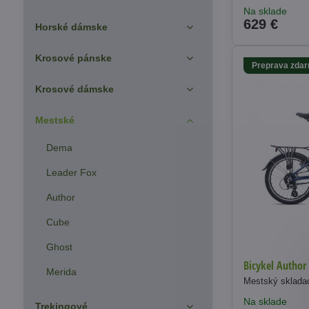
Na sklade
629 €
Horské dámske
Krosové pánske
Preprava zda
Krosové dámske
Mestské
Dema
Leader Fox
Author
Cube
Ghost
Bicykel Author
Merida
Mestský skladac
Na sklade
Trekingové