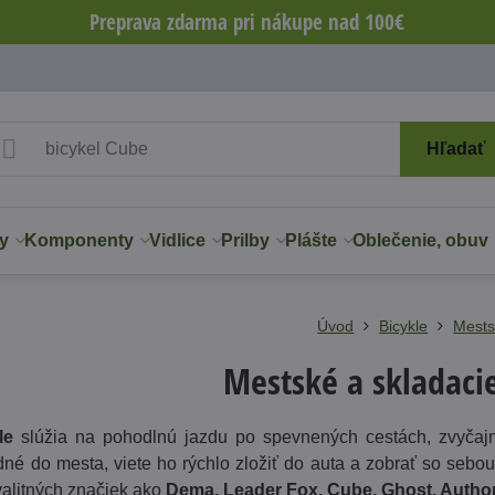
Preprava zdarma pri nákupe nad 100€
Hľadať
y
Komponenty
Vidlice
Prilby
Plášte
Oblečenie, obuv
Úvod
Bicykle
Mest
Mestské a skladacie
le
slúžia na pohodlnú jazdu po spevnených cestách, zvyča
né do mesta, viete ho rýchlo zložiť do auta a zobrať so sebo
alitných značiek ako
Dema, Leader Fox, Cube, Ghost, Author