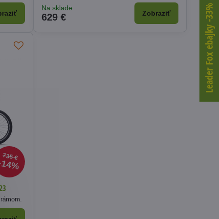
Leader Fox ebajky -33%
Na sklade
raziť
Zobraziť
629 €
735 €
14%
23
m rámom.