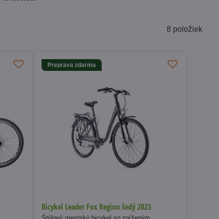
8
položiek
Preprava zdarma
Bicykel Leader Fox Region šedý 2023
Štýlový mestský bicykel so zníženým,