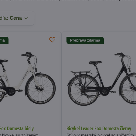
dľa:
Cena
rma
Preprava zdarma
 Fox Domesta biely
Bicykel Leader Fox Domesta čierny
 bicykel so zníženým,
Štýlový mestský bicykel so zníženým,