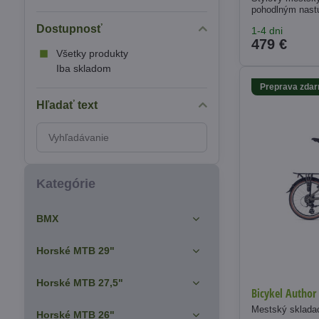
pohodlným nast
Dostupnosť
1-4 dni
479 €
Všetky produkty
Iba skladom
Preprava zda
Hľadať text
Prehľadať
výsledky
filtra
fulltextom
Kategórie
BMX
Horské MTB 29"
Horské MTB 27,5"
Bicykel Author
Mestský skladac
Horské MTB 26"