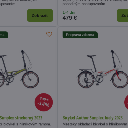
upovaním.
pohodlným nastupovaním.
1-4 dni
Zobraziť
Zob
479 €
rma
Preprava zdarma
735 €
14%
 Simplex strieborný 2023
Bicykel Author Simplex biely 2023
í bicykel s hliníkovým rámom.
Mestský skladací bicykel s hliníkový