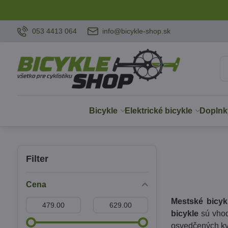
053 4413 064
info@bicykle-shop.sk
Bicykle
Elektrické bicykle
Doplnk
Filter
Cena
Mestské bicyk
Od:
Do:
bicykle
sú vhod
osvedčených kv