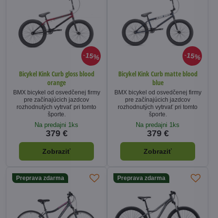
15%
15%
Bicykel Kink Curb gloss blood
Bicykel Kink Curb matte blood
orange
blue
BMX bicykel od osvedčenej firmy
BMX bicykel od osvedčenej firmy
pre začínajúcich jazdcov
pre začínajúcich jazdcov
rozhodnutých vytrvať pri tomto
rozhodnutých vytrvať pri tomto
športe.
športe.
Na predajni 1ks
Na predajni 1ks
379 €
379 €
Zobraziť
Zobraziť
Preprava zdarma
Preprava zdarma