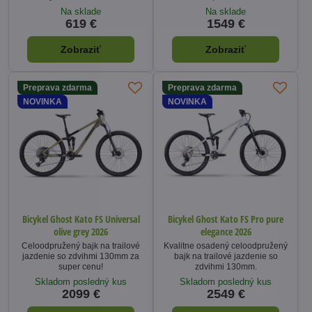
Na sklade
Na sklade
619 €
1549 €
Zobraziť
Zobraziť
Preprava zdarma
Preprava zdarma
NOVINKA
NOVINKA
Bicykel Ghost Kato FS Universal
Bicykel Ghost Kato FS Pro pure
olive grey 2026
elegance 2026
Celoodpružený bajk na trailové
Kvalitne osadený celoodpružený
jazdenie so zdvihmi 130mm za
bajk na trailové jazdenie so
super cenu!
zdvihmi 130mm.
Skladom posledný kus
Skladom posledný kus
2099 €
2549 €