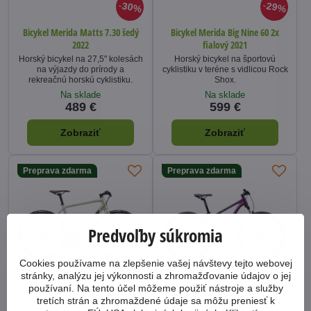
30%
29%
Bicykel Merida Matts 7.30 šedý
Bicykel Merida Big Nine 60 2x
2022
fialový 2021
Horský bicykel na 27,5" kolesách
Horský bicykel na športovú
na výjazdy do prírody a
cyklistiku v teréne s vidlicou Rock
rekreačnú horskú cyklistiku.
Shox.
Na sklade
Na sklade
489 €
599 €
Zobraziť
Zobraziť
Preprava zdarma
Preprava zdarma
Predvoľby súkromia
Cookies používame na zlepšenie vašej návštevy tejto webovej
29%
29%
stránky, analýzu jej výkonnosti a zhromažďovanie údajov o jej
používaní. Na tento účel môžeme použiť nástroje a služby
tretích strán a zhromaždené údaje sa môžu preniesť k
Bicykel Merida Speeder 100
Bicykel Merida Big Nine 60 3x