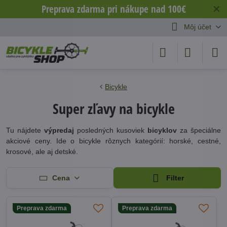
Preprava zdarma pri nákupe nad 100€
✕
Môj účet
Bicykle
Super zľavy na bicykle
Tu nájdete
výpredaj
posledných kusoviek
bicyklov
za špeciálne
akciové ceny. Ide o bicykle rôznych kategórií: horské, cestné,
krosové, ale aj detské.
Cena
Filter
Preprava zdarma
Preprava zdarma