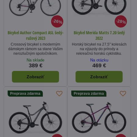
26%
28%
Bicykel Author Compact ASL šedý-
Bicykel Merida Matts 7.20 šedý
ružový 2023
2022
Crossový bicykel s moderným
Horský bicykel na 27,5" kolesách
dámskym rámom sa stane Vašim
na výjazdy do prírody a
nerozlučným spoločníkom.
rekreačnú horskú cyklistiku.
Na sklade
Na otázku
389 €
469 €
Zobraziť
Zobraziť
Preprava zdarma
Preprava zdarma