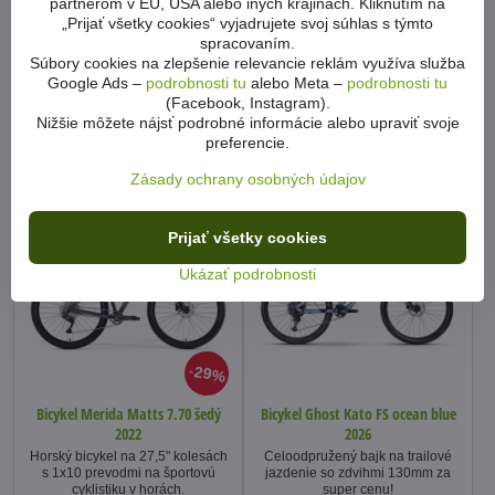
partnerom v EÚ, USA alebo iných krajinách. Kliknutím na
šampanský-čierny 2023
fialový 2021
„Prijať všetky cookies“ vyjadrujete svoj súhlas s týmto
Cestný bicykel pre jazdcov
Horský bicykel na športovú
spracovaním.
vyžadujúcich väčšie pohodlie.
cyklistiku v teréne s vidlicou Rock
Shox.
Súbory cookies na zlepšenie relevancie reklám využíva služba
Google Ads –
podrobnosti tu
alebo Meta –
podrobnosti tu
Na sklade
Na sklade
599 €
599 €
(Facebook, Instagram).
Nižšie môžete nájsť podrobné informácie alebo upraviť svoje
preferencie.
Zobraziť
Zobraziť
Zásady ochrany osobných údajov
Preprava zdarma
Preprava zdarma
NOVINKA
Prijať všetky cookies
Ukázať podrobnosti
29%
Bicykel Merida Matts 7.70 šedý
Bicykel Ghost Kato FS ocean blue
2022
2026
Horský bicykel na 27,5" kolesách
Celoodpružený bajk na trailové
s 1x10 prevodmi na športovú
jazdenie so zdvihmi 130mm za
cyklistiku v horách.
super cenu!