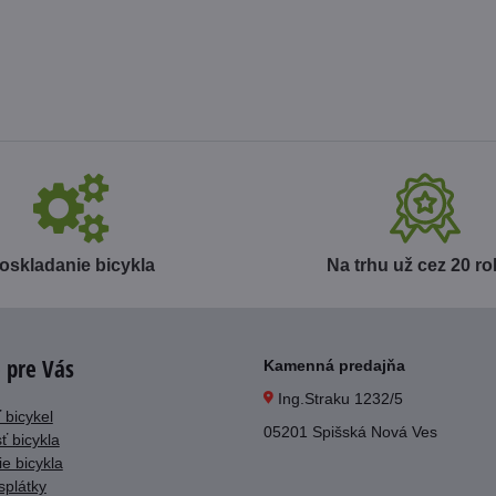
oskladanie bicykla
Na trhu už cez 20 r
 pre Vás
Kamenná predajňa
Ing.Straku 1232/5
 bicykel
05201 Spišská Nová Ves
ť bicykla
e bicykla
splátky