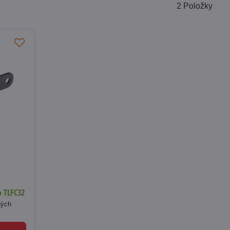
2
Položky
o TLFC32
ných