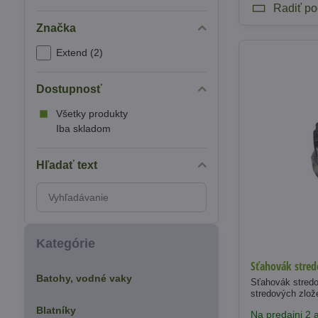
Radiť po
Značka
Extend (2)
Dostupnosť
Všetky produkty
Iba skladom
Hľadať text
Prehľadať
výsledky
filtra
fulltextom
Kategórie
Sťahovák stred
Batohy, vodné vaky
Sťahovák stred
stredových zlož
Blatníky
Na predajni 2 a