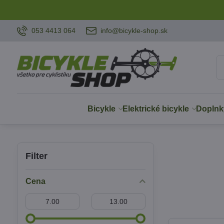
053 4413 064
info@bicykle-shop.sk
Bicykle
Elektrické bicykle
Doplnk
Filter
Cena
Od:
Do: