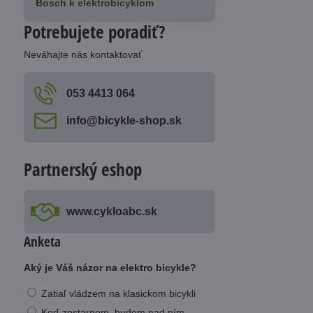
Bosch k elektrobicyklom
Potrebujete poradiť?
Neváhajte nás kontaktovať
053 4413 064
info​@bicykle-shop​.sk
Partnerský eshop
www​.cykloabc​.sk
Anketa
Aký je Váš názor na elektro bicykle?
Zatiaľ vládzem na klasickom bicykli
Keď zostarnem, budem nad ním