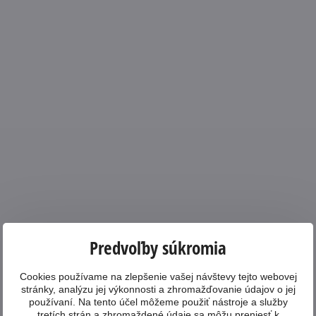
Predvoľby súkromia
Cookies používame na zlepšenie vašej návštevy tejto webovej
stránky, analýzu jej výkonnosti a zhromažďovanie údajov o jej
používaní. Na tento účel môžeme použiť nástroje a služby
tretích strán a zhromaždené údaje sa môžu preniesť k