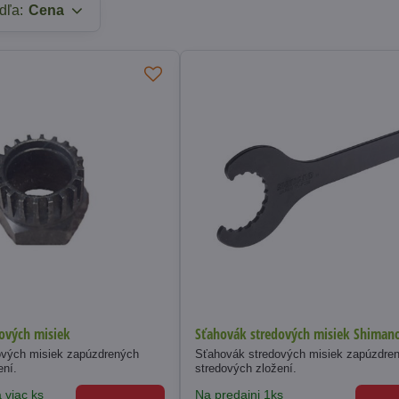
dľa:
Cena
ových misiek
Sťahovák stredových misiek Shiman
ových misiek zapúzdrených
Sťahovák stredových misiek zapúzdre
ení.
stredových zložení.
 viac ks
Na predajni 1ks