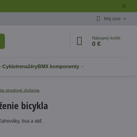
✕
Môj účet
Nákupný košík
0 €
Cyklotrenažéry
BMX komponenty
Na stredové zloženia
ženie bicykla
ťahováky, lisa a atď.