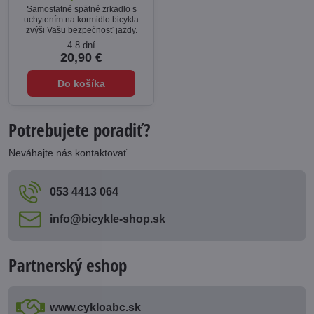
Samostatné spätné zrkadlo s
uchytením na kormidlo bicykla
zvýši Vašu bezpečnosť jazdy.
4-8 dní
20,90 €
Do košíka
Potrebujete poradiť?
Neváhajte nás kontaktovať
053 4413 064
info​@bicykle-shop​.sk
Partnerský eshop
www​.cykloabc​.sk