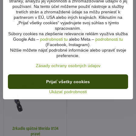
stránky, analýzu jej výkonnosti a zhromažďovanie údajov o jej
používaní. Na tento účel môžeme použiť nástroje a služby
Zrkadlo spätné Pro-T
Zrkadlo spätné Merida 0145 ľavé
tretích strán a zhromaždené údaje sa môžu preniesť k
nastaviteľné
Samostatné spätné zrkadlo s
partnerom v EÚ, USA alebo iných krajinách. Kliknutím na
uchytením na kormidlo bicykla
Samostatné spätné zrkadlo s
„Prijať všetky cookies“ vyjadrujete svoj súhlas s týmto
zvýši Vašu bezpečnosť jazdy.
uchytením na koniec kormidla
spracovaním.
bicykla.
Súbory cookies na zlepšenie relevancie reklám využíva služba
Na predajni 1ks
4-8 dní
Google Ads –
podrobnosti tu
alebo Meta –
podrobnosti tu
9,90 €
20,90 €
(Facebook, Instagram).
Nižšie môžete nájsť podrobné informácie alebo upraviť svoje
Do košíka
Do košíka
preferencie.
Zásady ochrany osobných údajov
NOVINKA
Prijať všetky cookies
Ukázať podrobnosti
Zrkadlo spätné Merida 0134
pravé