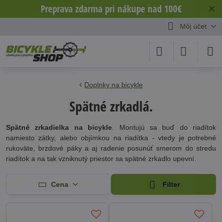
Preprava zdarma pri nákupe nad 100€
✕
Môj účet
Doplnky na bicykle
Spätné zrkadlá.
Spätné zrkadielka na bicykle
. Montujú sa buď do riadítok
namiesto zátky, alebo objímkou na riadítka - vtedy je potrebné
rukoväte, brzdové páky a aj radenie posunúť smerom do stredu
riadítok a na tak vzniknutý priestor sa spätné zrkadlo upevní.
Cena
Filter