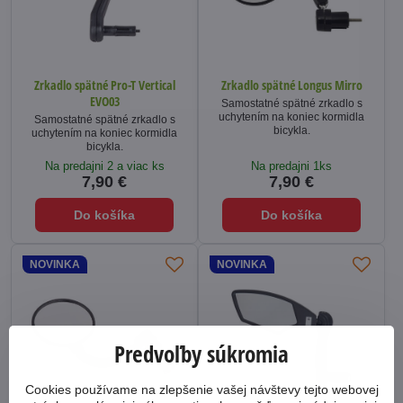
Zrkadlo spätné Pro-T Vertical
Zrkadlo spätné Longus Mirro
EVO03
Samostatné spätné zrkadlo s
uchytením na koniec kormidla
Samostatné spätné zrkadlo s
bicykla.
uchytením na koniec kormidla
bicykla.
Na predajni 2 a viac ks
Na predajni 1ks
7,90 €
7,90 €
Do košíka
Do košíka
NOVINKA
NOVINKA
Predvoľby súkromia
Cookies používame na zlepšenie vašej návštevy tejto webovej