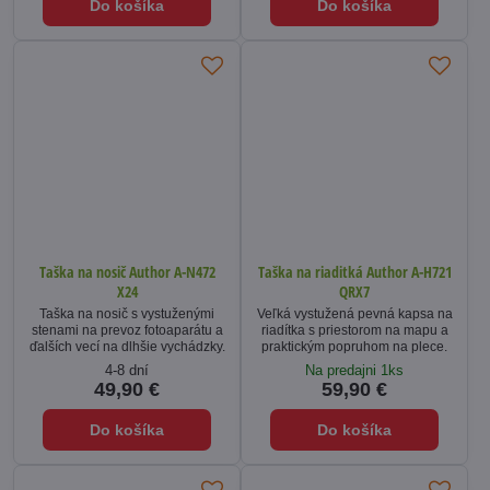
Do košíka
Do košíka
Taška na nosič Author A-N472
Taška na riaditká Author A-H721
X24
QRX7
Taška na nosič s vystuženými
Veľká vystužená pevná kapsa na
stenami na prevoz fotoaparátu a
riadítka s priestorom na mapu a
ďalších vecí na dlhšie vychádzky.
praktickým popruhom na plece.
4-8 dní
Na predajni 1ks
49,90 €
59,90 €
Do košíka
Do košíka