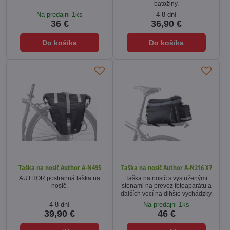
batožiny.
Na predajni 1ks
4-8 dní
36 €
36,90 €
Do košíka
Do košíka
Taška na nosič Author A-N495
Taška na nosič Author A-N216 X7
AUTHOR postranná taška na
Taška na nosič s vystuženými
nosič.
stenami na prevoz fotoaparátu a
ďalších vecí na dlhšie vychádzky.
4-8 dní
Na predajni 1ks
39,90 €
46 €