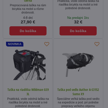
čierna
Praktická, vode odolná taška na
riadítka bicykla na mobil a iné
Prepracovaná taška na rám
potrebné drobnosti.
bicykla na mobil a rôzne
drobnosti.
4-8 dní
Na predajni 1ks
27,90 €
32 €
Do košíka
Do košíka
NOVINKA
Taška na riadítka Wildman GS9
Taška pod sedlo Author A-S3152
3L
Sumo X9
Praktická, vode odolná taška na
Špeciálne veľká taška pod sedlo
riadítka bicykla na mobil a iné
na expedície a pod. pri potrebe
potrebné drobnosti.
prepravy veľkého objemu