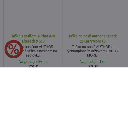
Taška s nosičom Author A-N
Taška na nosič Author Litepack
Litepack 9 GSB
20 CarryMore X9
Taška s nosičom AUTHOR,
Taška na nosič AUTHOR s
kompaktná taška s nosičom na
rýchloupínacím držiakom CARRY
sedlovku.
MORE.
Na predajni 2+ ks
Na predajni 1ks
73 €
73 €
Do košíka
Do košíka
NOVINKA
NOVINKA