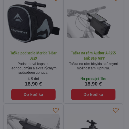
Taška pod sedlo Merida T-Bar
Taška na rám Author A-R255
3829
Tank Bap MPP
Podsedlová kapsa s
Taška na rám bicykla s rôznymi
jednoduchým a extra rýchlym
možnosťami upnutia.
spôsobom upnutia.
4-8 dní
Na predajni 1ks
18,90 €
18,90 €
Do košíka
Do košíka