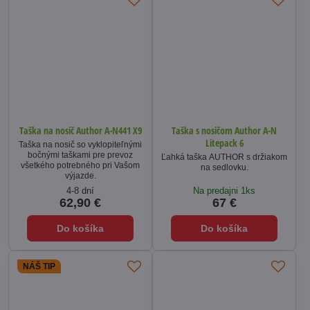
Taška na nosič Author A-N441 X9
Taška s nosičom Author A-N
Litepack 6
Taška na nosič so vyklopiteľnými
bočnými taškami pre prevoz
Ľahká taška AUTHOR s držiakom
všetkého potrebného pri Vašom
na sedlovku.
výjazde.
4-8 dní
Na predajni 1ks
62,90 €
67 €
Do košíka
Do košíka
NÁŠ TIP