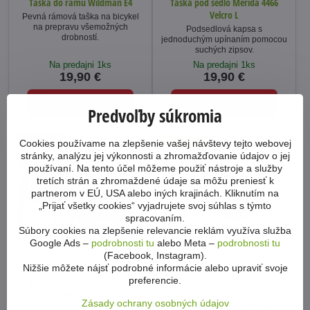
Taška do rámu Wildman E4
Taška pod sedlo Merida 4466
Velcro L
Pevná rámová taška na bicykel
na prepravu všemožných
Podsedlová kapsa s
drobností.
jednoduchým upínaním pomocou
suchých zipsov.
Na predajni 1ks
Na predajni 1ks
19,90 €
19,90 €
Do košíka
Do košíka
Predvoľby súkromia
NOVINKA
NÁŠ TIP
Cookies používame na zlepšenie vašej návštevy tejto webovej
stránky, analýzu jej výkonnosti a zhromažďovanie údajov o jej
používaní. Na tento účel môžeme použiť nástroje a služby
tretích strán a zhromaždené údaje sa môžu preniesť k
partnerom v EÚ, USA alebo iných krajinách. Kliknutím na
„Prijať všetky cookies“ vyjadrujete svoj súhlas s týmto
spracovaním.
Súbory cookies na zlepšenie relevancie reklám využíva služba
Google Ads –
podrobnosti tu
alebo Meta –
podrobnosti tu
(Facebook, Instagram).
Nižšie môžete nájsť podrobné informácie alebo upraviť svoje
Taška na nosič Rockbros 8,5l
Taška pod sedlo Wildman GD700
preferencie.
0,8l
Taška na nosič s objemom 8,5
litra s pláštenkou proti dažďu.
Praktická, vode odolná taška pod
Zásady ochrany osobných údajov
sedlo bicykla na potrebné