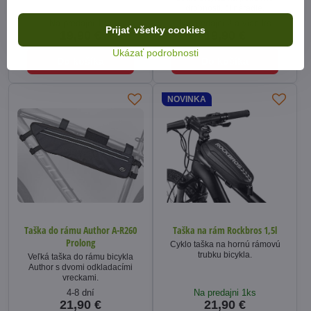
drobnosti, či náradie.
Na predajni 1ks
Na predajni 2 a viac ks
Prijať všetky cookies
19,90 €
19,90 €
Ukázať podrobnosti
Do košíka
Do košíka
NOVINKA
Taška do rámu Author A-R260
Taška na rám Rockbros 1,5l
Prolong
Cyklo taška na hornú rámovú
trubku bicykla.
Veľká taška do rámu bicykla
Author s dvomi odkladacími
vreckami.
4-8 dní
Na predajni 1ks
21,90 €
21,90 €