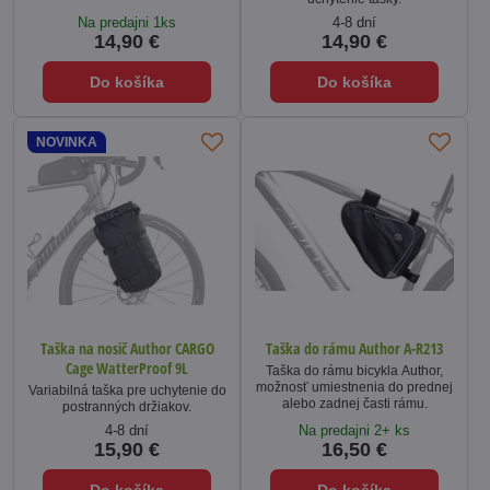
Na predajni 1ks
4-8 dní
14,90 €
14,90 €
Do košíka
Do košíka
NOVINKA
Taška na nosič Author CARGO
Taška do rámu Author A-R213
Cage WatterProof 9L
Taška do rámu bicykla Author,
možnosť umiestnenia do prednej
Variabilná taška pre uchytenie do
alebo zadnej časti rámu.
postranných držiakov.
4-8 dní
Na predajni 2+ ks
15,90 €
16,50 €