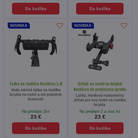
Do košíka
Do košíka
NOVINKA
NOVINKA
Taška na riadítka Rockbros 2,4l
Držiak na mobil na bicykel
Rockbros do predstavca spredu
Vode odolná taška na riadítka
bicykla na mobil a iné potrebné
Ľahký, hliníkový nastaviteľný
drobnosti.
držiak pre tvoj mobil na riadítka
bicykla.
Na predajni 1ks
Na predajni 2 a viac ks
23 €
23 €
Do košíka
Do košíka