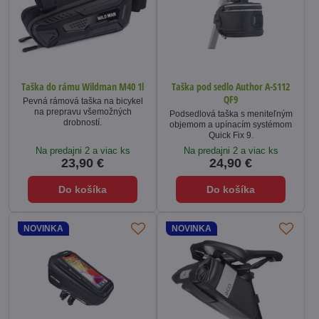
Taška do rámu Wildman M40 1l
Taška pod sedlo Author A-S112
QF9
Pevná rámová taška na bicykel
na prepravu všemožných
Podsedlová taška s meniteľným
drobností.
objemom a upínacím systémom
Quick Fix 9.
Na predajni 2 a viac ks
Na predajni 2 a viac ks
23,90 €
24,90 €
Do košíka
Do košíka
NOVINKA
NOVINKA