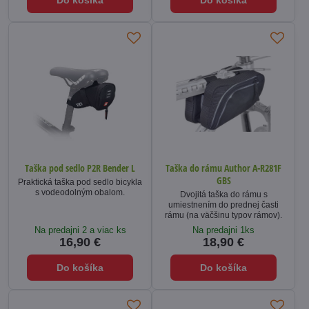
Do košíka
Do košíka
Taška pod sedlo P2R Bender L
Taška do rámu Author A-R281F
GBS
Praktická taška pod sedlo bicykla
s vodeodolným obalom.
Dvojitá taška do rámu s
umiestnením do prednej časti
rámu (na väčšinu typov rámov).
Na predajni 2 a viac ks
Na predajni 1ks
16,90 €
18,90 €
Do košíka
Do košíka