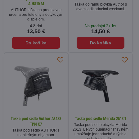
A-H810 M
Taška do rámu bicykla Author s
dvomi odkladacími vreckami.
AUTHOR taška na predstavec
určená pre telefóny s dotykovým
displejom.
4-8 dní
Na predajni 2+ ks
13,50 €
14,50 €
Do košíka
Do košíka
Taška pod sedlo Author AS188
Taška pod sedlo Merida 2613 T
TPN X7
Taška pod sedlo bicykla Merida
2613 T. Rýchloupínací "T" systém
Taška pod sedlo AUTHOR s
umožňuje jednoduché a rýchle
meniteľným objemom.
uchytenie tašky.