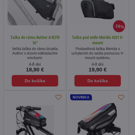
16%
Taška do rámu Author A-R270
Taška pod sedlo Merida 4251 V-
16"
mount
Veľká taška do rámu bicykla
Podsedlová taška Merida s
Author s dvomi odkladacími
uchytením do sedla pomocou V-
vreckami.
mount systému.
4-8 dní
4-8 dní
18,90 €
19,90 €
Do košíka
Do košíka
NOVINKA