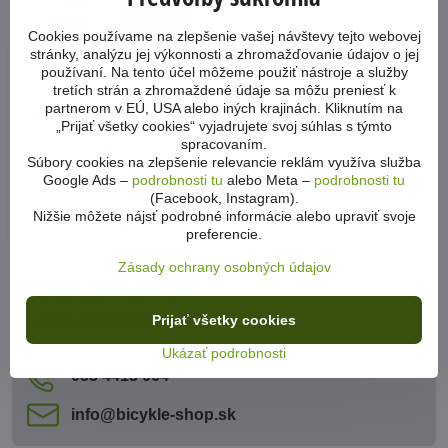
Cookies používame na zlepšenie vašej návštevy tejto webovej
stránky, analýzu jej výkonnosti a zhromažďovanie údajov o jej
používaní. Na tento účel môžeme použiť nástroje a služby
tretích strán a zhromaždené údaje sa môžu preniesť k
Cyklopočítač Cateye Velo 9
partnerom v EÚ, USA alebo iných krajinách. Kliknutím na
Drôtový tachometer od japonskej
„Prijať všetky cookies“ vyjadrujete svoj súhlas s týmto
firmy Cateye s deviatimi
spracovaním.
funkciami.
Súbory cookies na zlepšenie relevancie reklám využíva služba
Na predajni 1ks
Google Ads –
podrobnosti tu
alebo Meta –
podrobnosti tu
27,90 €
(Facebook, Instagram).
Nižšie môžete nájsť podrobné informácie alebo upraviť svoje
Zobraziť
preferencie.
Zásady ochrany osobných údajov
Potrebujete poradiť?
Prijať všetky cookies
Neváhajte nás kontaktovať
Ukázať podrobnosti
053 4413 064
info​@bicykle-shop​.sk