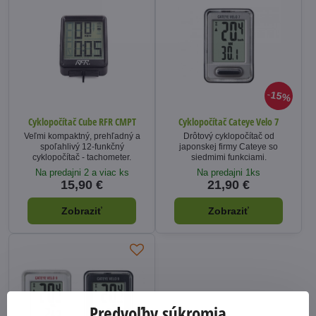
15%
Cyklopočítač Cube RFR CMPT
Cyklopočítač Cateye Velo 7
Veľmi kompaktný, prehľadný a
Drôtový cyklopočítač od
spoľahlivý 12-funkčný
japonskej firmy Cateye so
cyklopočítač - tachometer.
siedmimi funkciami.
Na predajni 2 a viac ks
Na predajni 1ks
15,90 €
21,90 €
Zobraziť
Zobraziť
Predvoľby súkromia