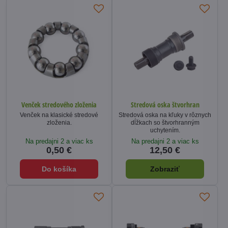
Venček stredového zloženia
Stredová oska štvorhran
Venček na klasické stredové
Stredová oska na kľuky v rôznych
zloženia.
dĺžkach so štvorhranným
uchytením.
Na predajni 2 a viac ks
Na predajni 2 a viac ks
0,50 €
12,50 €
Do košíka
Zobraziť