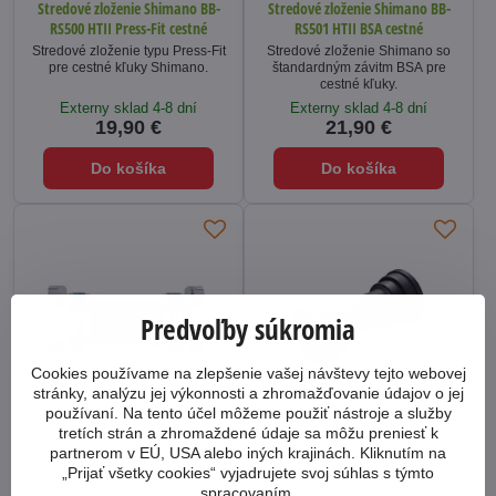
Stredové zloženie Shimano BB-
Stredové zloženie Shimano BB-
RS500 HTII Press-Fit cestné
RS501 HTII BSA cestné
Stredové zloženie typu Press-Fit
Stredové zloženie Shimano so
pre cestné kľuky Shimano.
štandardným závitm BSA pre
cestné kľuky.
Externy sklad 4-8 dní
Externy sklad 4-8 dní
19,90 €
21,90 €
Do košíka
Do košíka
Predvoľby súkromia
Cookies používame na zlepšenie vašej návštevy tejto webovej
stránky, analýzu jej výkonnosti a zhromažďovanie údajov o jej
používaní. Na tento účel môžeme použiť nástroje a služby
tretích strán a zhromaždené údaje sa môžu preniesť k
Stredové zloženie Shimano BB-
Stredové zloženie Shimano BB-
partnerom v EÚ, USA alebo iných krajinách. Kliknutím na
RS501 HTII ITA cestné
MT500 HTII Press-Fit horské
„Prijať všetky cookies“ vyjadrujete svoj súhlas s týmto
Stredové zloženie Shimano s
Stredové zloženie typu Press-Fit
spracovaním.