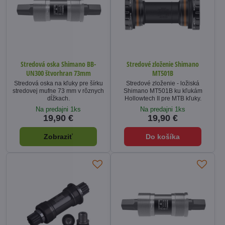
Stredová oska Shimano BB-
Stredové zloženie Shimano
UN300 štvorhran 73mm
MT501B
Stredová oska na kľuky pre šírku
Stredové zloženie - ložiská
stredovej mufne 73 mm v rôznych
Shimano MT501B ku kľukám
dĺžkach.
Hollowtech II pre MTB kľuky.
Na predajni 1ks
Na predajni 1ks
19,90 €
19,90 €
Zobraziť
Do košíka