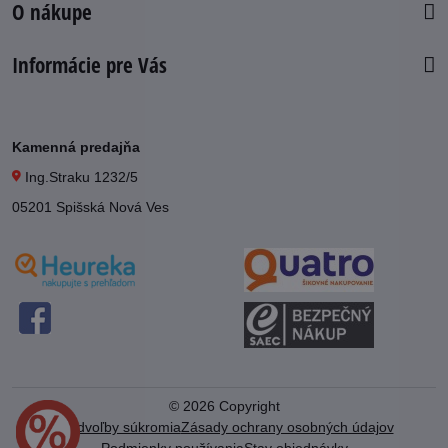
O nákupe
Informácie pre Vás
Kamenná predajňa
Ing.Straku 1232/5
05201 Spišská Nová Ves
©
2026
Copyright
Predvoľby súkromia
Zásady ochrany osobných údajov
Podmienky používania
Stav objednávky