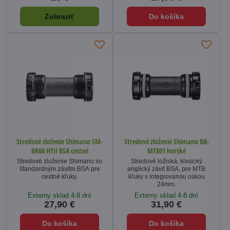
Zobraziť
Do košíka
Stredové zloženie Shimano SM-
Stredové zloženie Shimano BB-
BR60 HTII BSA cestné
MT801 horské
Stredové zloženie Shimano so
Stredové ložiská, klasický
štandardným závitm BSA pre
anglický závit BSA, pre MTB
cestné kľuky.
kľuky s integrovanou oskou
24mm.
Externy sklad 4-8 dní
Externy sklad 4-8 dní
27,90 €
31,90 €
Do košíka
Do košíka