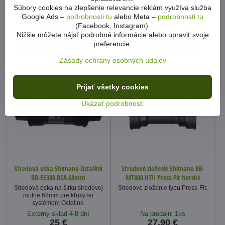
talianskym závitm ITA pre cestné
na horské kľuky.
Súbory cookies na zlepšenie relevancie reklám využíva služba
kľuky.
Google Ads –
podrobnosti tu
alebo Meta –
podrobnosti tu
Externy sklad 4-8 dní
Na predajni 1ks
(Facebook, Instagram).
21,90 €
22 €
Nižšie môžete nájsť podrobné informácie alebo upraviť svoje
preferencie.
Do košíka
Do košíka
Zásady ochrany osobných údajov
Prijať všetky cookies
Ukázať podrobnosti
Stredová oska Shimano Octalink
Stredové zloženie Shimano BB-
BB-ES300 BSA 68mm
MT800 HTII Press-Fit horské
Stredová oska na šírku stredovej
Stredové zloženie typu Press-Fit.
mufne 68mm pre kľuky so
systémom Octalink.
Externy sklad 4-8 dní
Na predajni 1ks
25 €
27,90 €