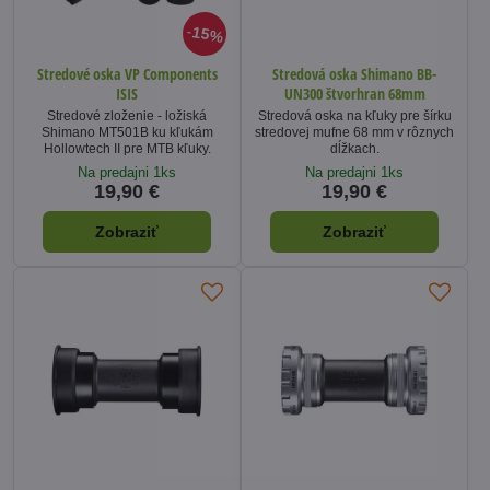
15%
Stredové oska VP Components
Stredová oska Shimano BB-
ISIS
UN300 štvorhran 68mm
Stredové zloženie - ložiská
Stredová oska na kľuky pre šírku
Shimano MT501B ku kľukám
stredovej mufne 68 mm v rôznych
Hollowtech II pre MTB kľuky.
dĺžkach.
Na predajni 1ks
Na predajni 1ks
19,90 €
19,90 €
Zobraziť
Zobraziť