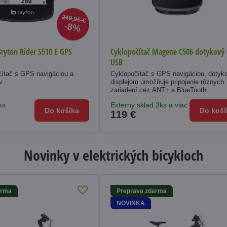
249,95 €
8%
Bryton Rider S510 E GPS
Cyklopočítač Magene C506 dotykový
USB
čítač s GPS navigáciou a
Cyklopočítač s GPS navigáciou, doty
v.
displejom umožňuje pripojenie rôznych
zariadení cez ANT+ a BlueTooth.
ks
Externy sklad 2ks a viac
Do košíka
Do koší
119 €
Novinky v elektrických bicykloch
arma
Preprava zdarma
NOVINKA