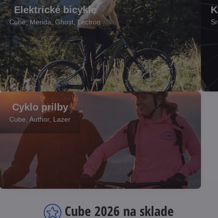
Elektrické bicykle
K
Cube, Merida, Ghost, Lectron
Sr
Elektrické bicykle
Komp
Cyklo prilby
" title="
" titl
Cube, Author, Lazer
Elektrické bicykle
" />
" />
Cyklo prilby
Cube 2026 na sklade
" title="