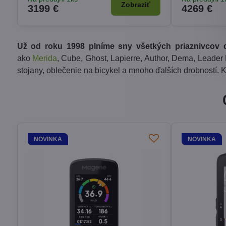
Zobraziť
3199 €
4269 €
Už od roku 1998 plníme sny všetkých priaznivcov cy
ako
Merida
, Cube, Ghost, Lapierre, Author, Dema, Leade
stojany, oblečenie na bicykel a mnoho ďalších drobností. 
NOVINKA
NOVINKA