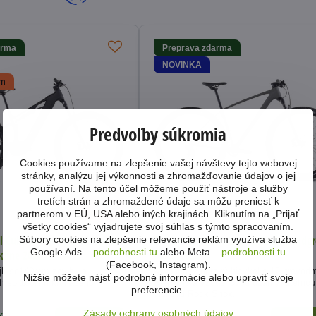
Cyklo prilby
" />
arma
Preprava zdarma
NOVINKA
Nm
Predvoľby súkromia
Cookies používame na zlepšenie vašej návštevy tejto webovej
stránky, analýzu jej výkonnosti a zhromažďovanie údajov o jej
používaní. Na tento účel môžeme použiť nástroje a služby
4499 €
tretích strán a zhromaždené údaje sa môžu preniesť k
5%
partnerom v EÚ, USA alebo iných krajinách. Kliknutím na „Prijať
všetky cookies“ vyjadrujete svoj súhlas s týmto spracovaním.
el Cube Stereo Hybrid One44
Bicykel Cube Reaction C:62 One oldgr
Súbory cookies na zlepšenie relevancie reklám využíva služba
Google Ads –
podrobnosti tu
alebo Meta –
podrobnosti tu
kline 2026
black 2026
(Facebook, Instagram).
jk so140mm zdvihu a
Karbónový horský bicykel s 12 prevodmi
Nižšie môžete nájsť podrobné informácie alebo upraviť svoje
 so 100Nm krútiaceho
Shimano a vzduchovou uzamykateľnou
preferencie.
vidlicou Rock Shox.
Zásady ochrany osobných údajov
ks
Na predajni 1ks