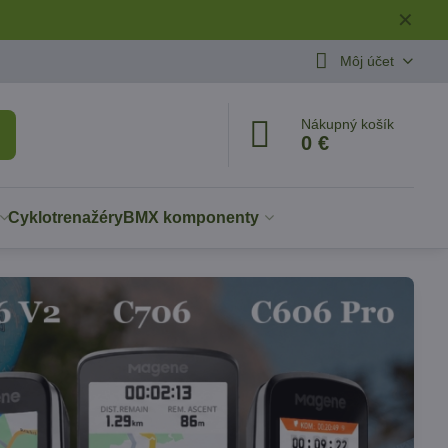
✕
Môj účet
Nákupný košík
0 €
Cyklotrenažéry
BMX komponenty