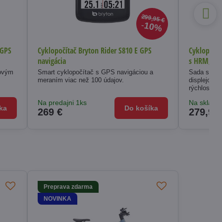
299,95 €
10%
 GPS
Cyklopočítač Bryton Rider S810 E GPS
Cyklopočít
navigácia
s HRM, SP
kovým
Smart cyklopočítač s GPS navigáciou a
Sada smart
meraním viac než 100 údajov.
displejom 
rýchlosti.
Na predajni 1ks
Na sklade
ka
Do košíka
269 €
279,95
Preprava zdarma
NOVINKA