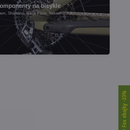
omponenty na bicykle
am, Shimano, Race Face, Yaban
onenty na bicykle
e="
Komponenty na bicykle
Leader Fox ebajky -33%