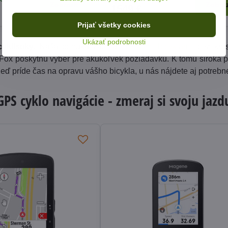
Zobraziť
Zobraz
1549 €
Prijať všetky cookies
Ukázať podrobnosti
klistiky.
Naša ponuka začína
horskými bicyklami
, cez kro
r Fox poskytnú výber pre akúkoľvek požiadavku. K tomu široká
Keď príde čas na opravu vášho bicykla, u nás nájdete aj potrebn
GPS cyklo navigácie - zmeraj si svoju jazd