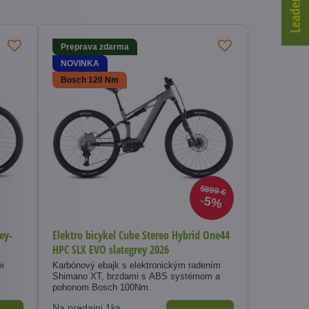
Preprava zdarma
NOVINKA
Bosch 120 Nm
5899 €
5%
ey-
Elektro bicykel Cube Stereo Hybrid One44
HPC SLX EVO slategrey 2026
Karbónový ebajk s elektronickým radením
Shimano XT, brzdami s ABS systémom a
pohonom Bosch 100Nm.
Na predajni 1ks