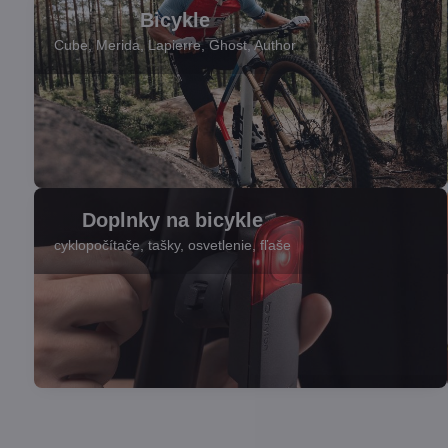
Bicykle
Cube, Merida, Lapierre, Ghost, Author
Bicykle
Doplnky na bicykle
" title="
cyklopočítače, tašky, osvetlenie, fľaše
Bicykle
" />
Doplnky na bicykle
" title="