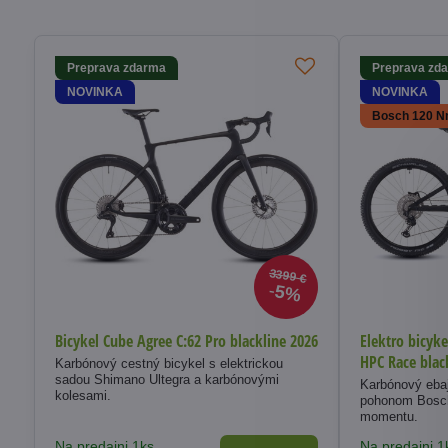
Doplnky na bicykle
" />
Preprava zdarma
Preprava zd
NOVINKA
NOVINKA
Bosch 120 
3399 €
5%
Bicykel Cube Agree C:62 Pro blackline 2026
Elektro bicyk
HPC Race blac
Karbónový cestný bicykel s elektrickou
sadou Shimano Ultegra a karbónovými
Karbónový eba
kolesami.
pohonom Bosch
momentu.
Na predajni 1ks
Na predajni 1