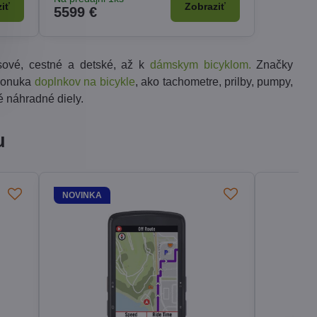
iť
Zobraziť
5599 €
sové, cestné a detské, až k
dámskym bicyklom.
Značky
 ponuka
doplnkov na bicykle
, ako tachometre, prilby, pumpy,
é náhradné diely.
u
NOVINKA