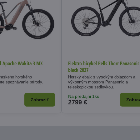
el Apache Wakita 3 MX
Elektro bicykel Pells Thorr Panasonic
black 2027
ámskeho horského
Horský ebajk s vysokým dojazdom a
pre spoznávanie prírody.
výkonným motorom Panasonic a
teleskopickou sedlovkou.
Na predajni 1ks
Zobraziť
Zobraz
2799 €