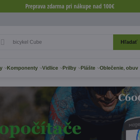
Preprava zdarma pri nákupe nad 100€
Hľadať
y
Komponenty
Vidlice
Prilby
Plášte
Oblečenie, obuv