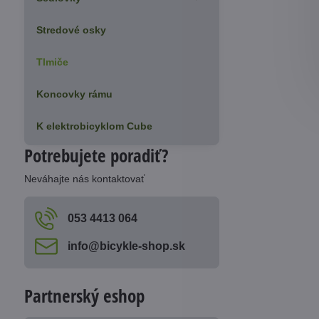
Stredové osky
Tlmiče
Koncovky rámu
K elektrobicyklom Cube
Potrebujete poradiť?
Neváhajte nás kontaktovať
053 4413 064
info​@bicykle-shop​.sk
Partnerský eshop