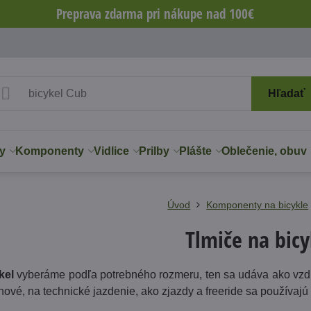
Preprava zdarma pri nákupe nad 100€
Hľadať
y
Komponenty
Vidlice
Prilby
Plášte
Oblečenie, obuv
Úvod
Komponenty na bicykle
Tlmiče na bicy
kel
vyberáme podľa potrebného rozmeru, ten sa udáva ako vzdia
ové, na technické jazdenie, ako zjazdy a freeride sa používajú 