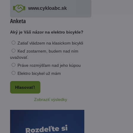
www​.cykloabc​.sk
Anketa
Aký je Váš názor na elektro bicykle?
Zatiaľ vládzem na klasickom bicykli
Keď zostarnem, budem nad ním
uvažovať.
Práve rozmýšľam nad jeho kúpou
Elektro bicykel už mám
Hlasovať!
Zobraziť výsledky