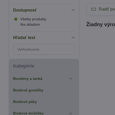
Radiť po
Dostupnosť
Všetky produkty
Iba skladom
Hľadať text
Prehľadať
výsledky
filtra
fulltextom
Kategórie
Bovdeny a lanká
Brzdové gumičky
Brzdové páky
Brzdové doštičky