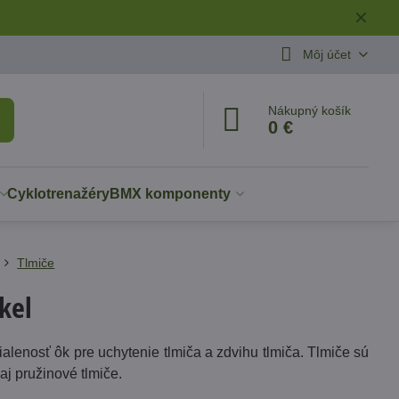
✕
Môj účet
Nákupný košík
0 €
Cyklotrenažéry
BMX komponenty
Tlmiče
kel
lenosť ôk pre uchytenie tlmiča a zdvihu tlmiča. Tlmiče sú
aj pružinové tlmiče.