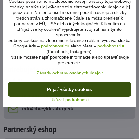
Cookies používame na zlepšenie vašej návštevy tejto webovej
Bicykel Superior XR 6.3 GR matte
stránky, analýzu jej výkonnosti a zhromažďovanie údajov o jej
greengrey-black 2025
používaní. Na tento účel môžeme použiť nástroje a služby
Gravel bicykel Look s 1x10
tretích strán a zhromaždené údaje sa môžu preniesť k
sprevodovaním a ľahkým
partnerom v EÚ, USA alebo iných krajinách. Kliknutím na
hliníkovým rámom.
„Prijať všetky cookies“ vyjadrujete svoj súhlas s týmto
1-4 dni
spracovaním.
1630 €
Súbory cookies na zlepšenie relevancie reklám využíva služba
Google Ads –
podrobnosti tu
alebo Meta –
podrobnosti tu
Zobraziť
(Facebook, Instagram).
Nižšie môžete nájsť podrobné informácie alebo upraviť svoje
preferencie.
Potrebujete poradiť?
Zásady ochrany osobných údajov
Neváhajte nás kontaktovať
Prijať všetky cookies
053 4413 064
Ukázať podrobnosti
info​@bicykle-shop​.sk
Partnerský eshop