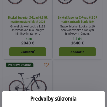
Bicykel Superior X-Road 6.5 GR
Bicykel Superior X-Road 6.2 GR
matte mustard-black 2024
matte antracit-black 2024
Gravel bicykel Look s 1x12
Gravel bicykel Look s 1x10
sprevodovaním a ľahkým
sprevodovaním a ľahkým
hliníkovým rámom.
hliníkovým rámom.
1-4 dni
1-4 dni
2040 €
1640 €
Zobraziť
Zobraziť
Preprava zdarma
Predvoľby súkromia