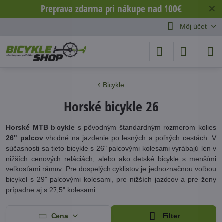
Preprava zdarma pri nákupe nad 100€
✕
Môj účet
Bicykle
Horské bicykle 26
Horské MTB bicykle
s pôvodným štandardným rozmerom kolies
26" palcov
vhodné na jazdenie po lesných a poľných cestách. V
súčasnosti sa tieto bicykle s 26" palcovými kolesami vyrábajú len v
nižších cenových reláciách, alebo ako detské bicykle s menšími
veľkosťami rámov. Pre dospelých cyklistov je jednoznačnou voľbou
bicykel s 29" palcovými kolesami, pre nižších jazdcov a pre ženy
prípadne aj s 27,5" kolesami.
Cena
Filter