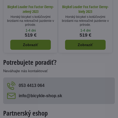
Bicykel Leader Fox Factor čierny-
Bicykel Leader Fox Factor čierny-
zelený 2023
biely 2023
Horský bicykel s kotúčovými
Horský bicykel s kotúčovými
brzdami na rekreačné jazdenie v
brzdami na rekreačné jazdenie v
prírode.
prírode.
1-4 dni
1-4 dni
519 €
519 €
Zobraziť
Zobraziť
Potrebujete poradiť?
Neváhajte nás kontaktovať
053 4413 064
info​@bicykle-shop​.sk
Partnerský eshop