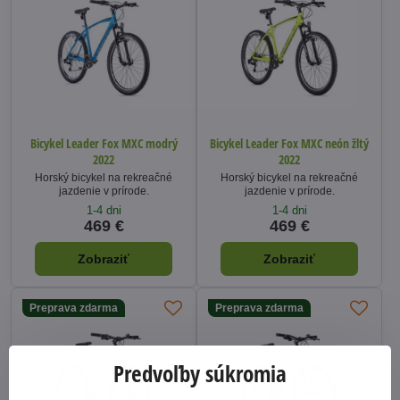
Bicykel Leader Fox MXC modrý
Bicykel Leader Fox MXC neón žltý
2022
2022
Horský bicykel na rekreačné
Horský bicykel na rekreačné
jazdenie v prírode.
jazdenie v prírode.
1-4 dni
1-4 dni
469 €
469 €
Zobraziť
Zobraziť
Preprava zdarma
Preprava zdarma
Predvoľby súkromia