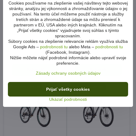
Cookies používame na zlepšenie vašej návštevy tejto webovej
stránky, analýzu jej výkonnosti a zhromažďovanie údajov o jej
používaní. Na tento účel môžeme použiť nástroje a služby
tretích strán a zhromaždené údaje sa môžu preniesť k
partnerom v EÚ, USA alebo iných krajinách. Kliknutím na
Bicykel Leader Fox Factor neón
Bicykel Leader Fox Factor modrý
„Prijať všetky cookies“ vyjadrujete svoj súhlas s týmto
žltý 2023
2023
spracovaním.
Horský bicykel s kotúčovými
Horský bicykel s kotúčovými
Súbory cookies na zlepšenie relevancie reklám využíva služba
brzdami na rekreačné jazdenie v
brzdami na rekreačné jazdenie v
Google Ads –
podrobnosti tu
alebo Meta –
podrobnosti tu
prírode.
prírode.
(Facebook, Instagram).
1-4 dni
1-4 dni
Nižšie môžete nájsť podrobné informácie alebo upraviť svoje
519 €
519 €
preferencie.
Zobraziť
Zobraziť
Zásady ochrany osobných údajov
Preprava zdarma
Preprava zdarma
Prijať všetky cookies
Ukázať podrobnosti