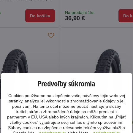
s
Na predajni 1ks
Do košíka
Do k
36,90 €
Predvoľby súkromia
Cookies používame na zlepšenie vašej návštevy tejto webovej
stránky, analýzu jej výkonnosti a zhromažďovanie údajov o jej
používaní. Na tento účel môžeme použiť nástroje a služby
tretích strán a zhromaždené údaje sa môžu preniesť k
partnerom v EÚ, USA alebo iných krajinách. Kliknutím na „Prijať
 29x2,6 Johnny Watts reflex
Plášť Schwalbe 29x2,35 Johnny Watt
všetky cookies“ vyjadrujete svoj súhlas s týmto spracovaním.
Súbory cookies na zlepšenie relevancie reklám využíva služba
ý na elektro bicykle.
MTB plášť vhodný na elektro bicykle.