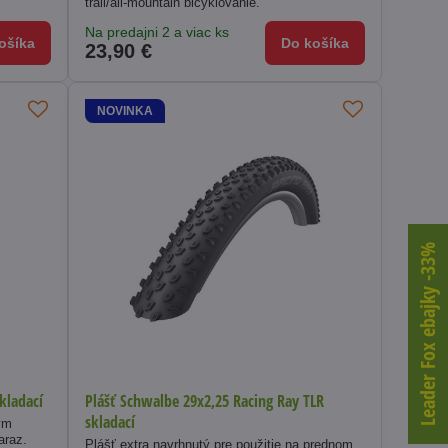
trail/all-mountain bicyklovanie.
Na predajni 2 a viac ks
ošíka
Do košíka
23,90 €
NOVINKA
Leader Fox ebajky -33%
kladací
Plášť Schwalbe 29x2,25 Racing Ray TLR
skladací
ým
araz.
Plášť extra navrhnutý pre použitie na prednom