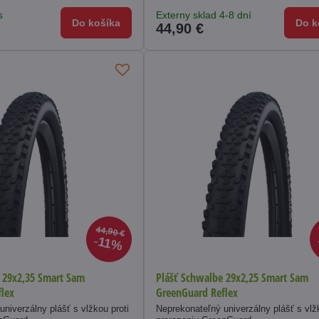
s
Externy sklad 4-8 dní
Do košíka
Do k
44,90 €
44,90 €
11%
 29x2,35 Smart Sam
Plášť Schwalbe 29x2,25 Smart Sam
lex
GreenGuard Reflex
niverzálny plášť s vlžkou proti
Neprekonateľný univerzálny plášť s vlž