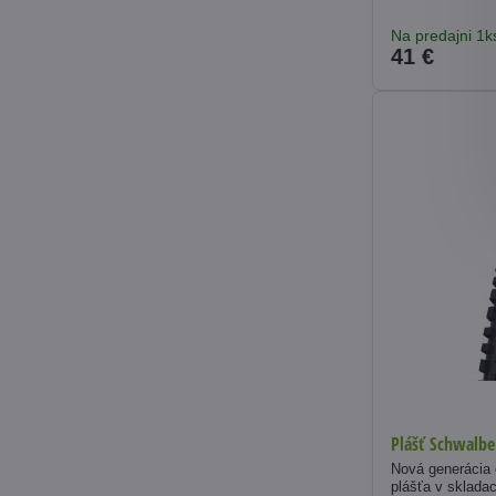
Na predajni 1k
41 €
Plášť Schwalbe
Nová generácia
plášťa v sklada