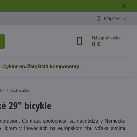
✕
Môj účet
Nákupný košík
0 €
Cyklotrenažéry
BMX komponenty
9"
Schwalbe
é 29" bicykle
eneráciou. Centrála spoločnosti sa nachádza v Nemecku,
Je lídrom v inováciách na európskom trhu vďaka svojmu