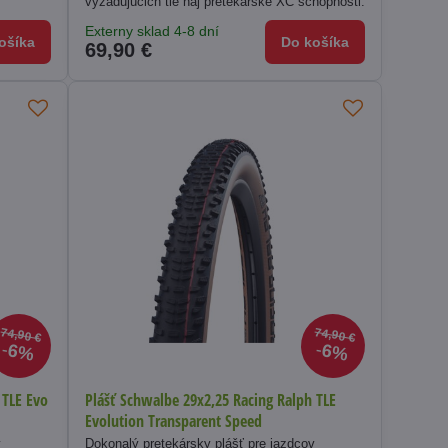
vyžadujúcich tie naj pretekárske XC schopnosti.
Externy sklad 4-8 dní
ošíka
Do košíka
69,90 €
74,90 €
74,90 €
6%
6%
 TLE Evo
Plášť Schwalbe 29x2,25 Racing Ralph TLE
Evolution Transparent Speed
v
Dokonalý pretekársky plášť pre jazdcov