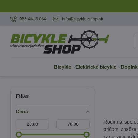
053 4413 064
info@bicykle-shop.sk
Bicykle
Elektrické bicykle
Doplnk
Filter
Cena
Rodinná spoloč
Od:
Do:
pričom značka 
zameraniu výluč