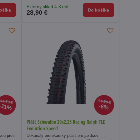
Externy sklad 4-8 dní
ošíka
Do košíka
28,90 €
44,90 €
74,90 €
11%
6%
Plášť Schwalbe 29x2,25 Racing Ralph TLE
Evolution Speed
kou proti
Dokonalý pretekársky plášť pre jazdcov