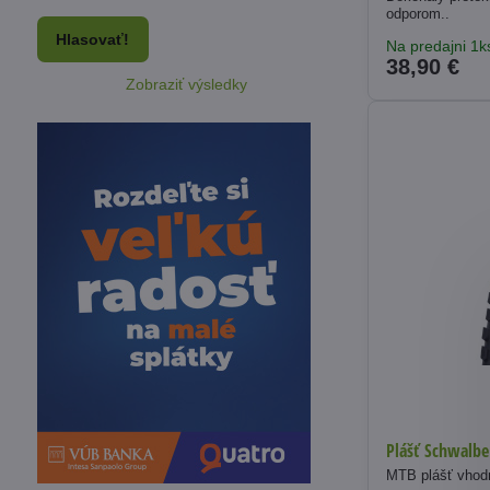
odporom..
Hlasovať!
Na predajni 1k
38,90 €
Zobraziť výsledky
Plášť Schwalbe
MTB plášť vhodn