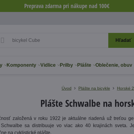
Preprava zdarma pri nákupe nad 100€
Hľadať
y
Komponenty
Vidlice
Prilby
Plášte
Oblečenie, obuv
Úvod
Plášte na bicykle
Horské 2
Plášte Schwalbe na horsk
nosť založená v roku 1922 je aktuálne riadená už treťou g
Schwalbe sa distribuuje vo viac ako 40 krajinách sveta. 
ne na cyklistické plášte.