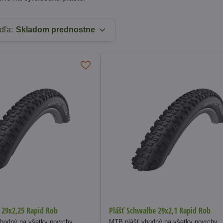
dľa:
Skladom prednostne
 29x2,25 Rapid Rob
Plášť Schwalbe 29x2,1 Rapid Rob
hodný na všetky povrchy.
MTB plášť vhodný na všetky povrchy.