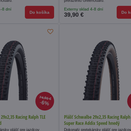
nGuard.
prerazeniu GreenGuard.
4-8 dní
Externy sklad 4-8 dní
Do košíka
Do k
39,90 €
74,90 €
6%
 29x2,35 Racing Ralph TLE
Plášť Schwalbe 29x2,35 Racing Ralph
d
Super Race Addix Speed hnedý
ársky plášť pre jazdcov
Dokonalý pretekársky plášť pre jazdco