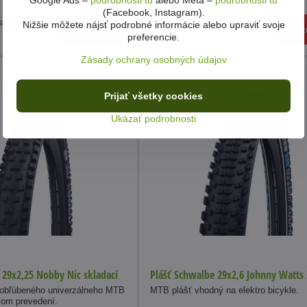
Google Ads –
podrobnosti tu
alebo Meta –
podrobnosti tu
(Facebook, Instagram).
s
Na predajni 1ks
Nižšie môžete nájsť podrobné informácie alebo upraviť svoje
Do košíka
Do k
41 €
preferencie.
Zásady ochrany osobných údajov
Prijať všetky cookies
Ukázať podrobnosti
 29x2,25 Nobby Nic skladací
Plášť Schwalbe 29x2,6 Johnny Watts
 obľúbeného univerzálneho MTB
MTB plášť vhodný na elektro bicykle.
com prevedení.