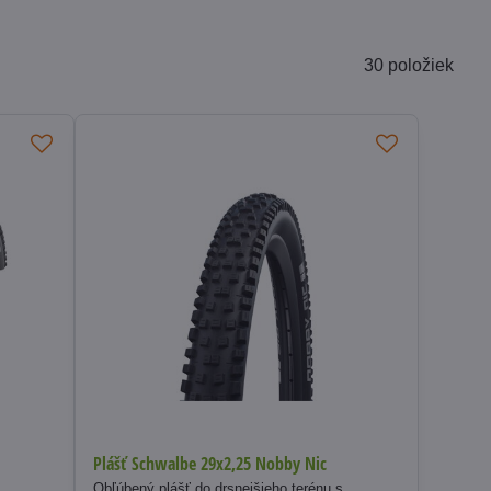
30
položiek
Plášť Schwalbe 29x2,25 Nobby Nic
Obľúbený plášť do drsnejšieho terénu s