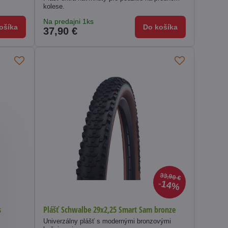
kolese.
Na predajni 1ks
ošíka
Do košíka
37,90 €
33,90 €
14%
s
Plášť Schwalbe 29x2,25 Smart Sam bronze
Univerzálny plášť s modernými bronzovými