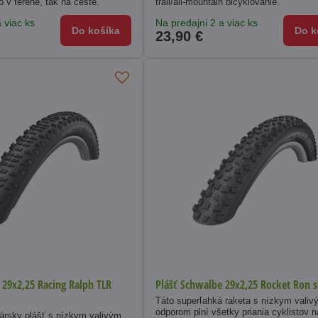
 v teréne, tak na ceste.
trail/all-mountain bicyklovanie.
 viac ks
Na predajni 2 a viac ks
Do košíka
Do k
23,90 €
 29x2,25 Racing Ralph TLR
Plášť Schwalbe 29x2,25 Rocket Ron s
Táto superľahká raketa s nízkym valiv
odporom plní všetky priania cyklistov n
ársky plášť s nízkym valivým