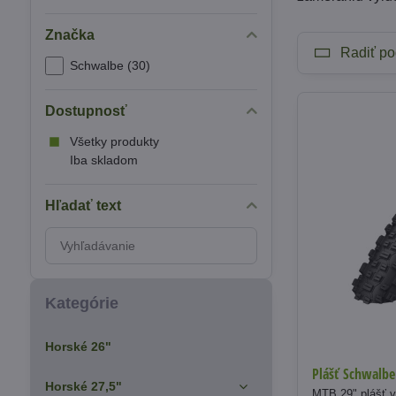
Značka
Radiť po
Schwalbe (30)
Dostupnosť
Všetky produkty
Iba skladom
Hľadať text
Prehľadať
výsledky
filtra
fulltextom
Kategórie
Horské 26"
Plášť Schwalbe
Horské 27,5"
MTB 29" plášť v