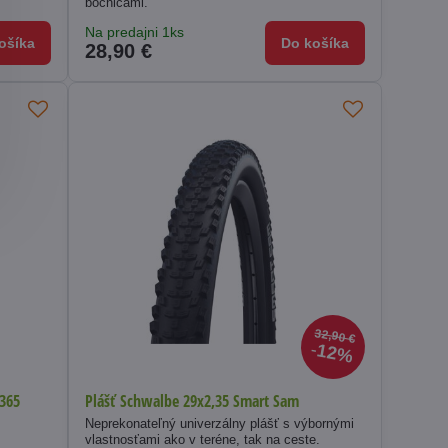
bočnicami.
Na predajni 1ks
ošíka
Do košíka
28,90 €
32,90 €
12%
 365
Plášť Schwalbe 29x2,35 Smart Sam
Neprekonateľný univerzálny plášť s výbornými
vlastnosťami ako v teréne, tak na ceste.