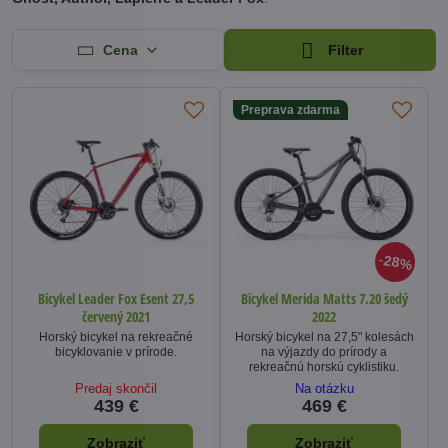
Cena
Filter
Preprava zdarma
28%
Bicykel Leader Fox Esent 27,5
Bicykel Merida Matts 7.20 šedý
červený 2021
2022
Horský bicykel na rekreačné
Horský bicykel na 27,5" kolesách
bicyklovanie v prírode.
na výjazdy do prírody a
rekreačnú horskú cyklistiku.
Predaj skončil
Na otázku
439 €
469 €
Zobraziť
Zobraziť