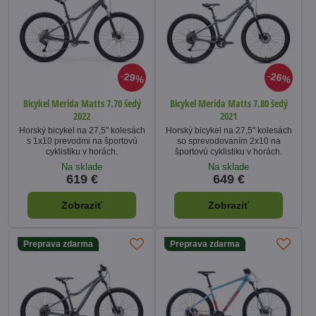
29%
26%
Bicykel Merida Matts 7.70 šedý
Bicykel Merida Matts 7.80 šedý
2022
2021
Horský bicykel na 27,5" kolesách
Horský bicykel na 27,5" kolesách
s 1x10 prevodmi na športovú
so sprevodovaním 2x10 na
cyklistiku v horách.
športovú cyklistiku v horách.
Na sklade
Na sklade
619 €
649 €
Zobraziť
Zobraziť
Preprava zdarma
Preprava zdarma