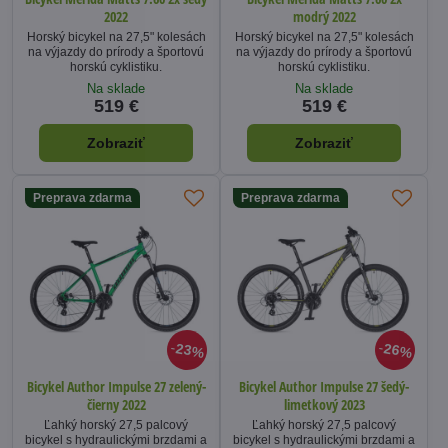
2022
modrý 2022
Horský bicykel na 27,5" kolesách
Horský bicykel na 27,5" kolesách
na výjazdy do prírody a športovú
na výjazdy do prírody a športovú
horskú cyklistiku.
horskú cyklistiku.
Na sklade
Na sklade
519 €
519 €
Zobraziť
Zobraziť
Preprava zdarma
Preprava zdarma
23%
26%
Bicykel Author Impulse 27 zelený-
Bicykel Author Impulse 27 šedý-
čierny 2022
limetkový 2023
Ľahký horský 27,5 palcový
Ľahký horský 27,5 palcový
bicykel s hydraulickými brzdami a
bicykel s hydraulickými brzdami a