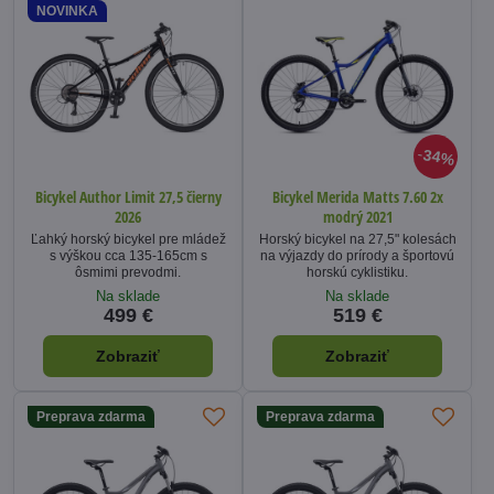
NOVINKA
34%
Bicykel Author Limit 27,5 čierny
Bicykel Merida Matts 7.60 2x
2026
modrý 2021
Ľahký horský bicykel pre mládež
Horský bicykel na 27,5" kolesách
s výškou cca 135-165cm s
na výjazdy do prírody a športovú
ôsmimi prevodmi.
horskú cyklistiku.
Na sklade
Na sklade
499 €
519 €
Zobraziť
Zobraziť
Preprava zdarma
Preprava zdarma