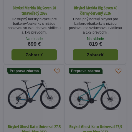
Bicykel Merida Big Seven 20
Bicykel Merida Big Seven 40
tmavošedý 2026
čierny-červený 2026
Dostupný horský bicykel pre
Dostupný horský bicykel pre
bajkerov/bajkerky s nižšou
bajkerov/bajkerky s nižšou
postavou so vzduchovou vidlicou
postavou so vzduchovou vidlicou
a 1x8 prevodmi.
a 1x9 prevodmi.
Na sklade
Na sklade
699 €
819 €
Zobraziť
Zobraziť
Preprava zdarma
Preprava zdarma
Bicykel Ghost Kato Universal 27,5
Bicykel Ghost Kato Universal 27,5
black-blue 2022
green-blue 2023