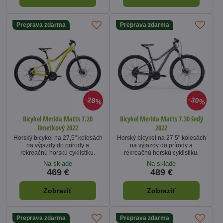
Preprava zdarma
Preprava zdarma
28%
30%
Bicykel Merida Matts 7.20
Bicykel Merida Matts 7.30 šedý
limetkový 2022
2022
Horský bicykel na 27,5" kolesách
Horský bicykel na 27,5" kolesách
na výjazdy do prírody a
na výjazdy do prírody a
rekreačnú horskú cyklistiku.
rekreačnú horskú cyklistiku.
Na sklade
Na sklade
469 €
489 €
Zobraziť
Zobraziť
Preprava zdarma
Preprava zdarma