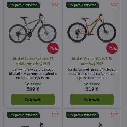
Preprava zdarma
Preprava zdarma
26%
29%
Bicykel Author Solution 27
Bicykel Merida Matts 7.70
strieborný-zelený 2023
oranžový 2022
Ľahký horský 27,5 palcový
Horský bicykel na 27,5" kolesách
bicykel s vyváženým osadením
s 1x10 prevodmi na športovú
na športovú cyklistiku.
cyklistiku v horách.
Na sklade
Na sklade
569 €
619 €
Zobraziť
Zobraziť
Preprava zdarma
Preprava zdarma