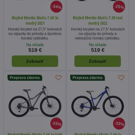
34%
25%
Bicykel Merida Matts 7.60 3x
Bicykel Merida Matts 7.30 teal
modrý 2021
modrý 2022
Horský bicykel na 27,5" kolesách
Horský bicykel na 27,5" kolesách
na výjazdy do prírody a športovú
na výjazdy do prírody a
horskú cyklistiku.
rekreačnú horskú cyklistiku.
Na sklade
Na sklade
519 €
519 €
Zobraziť
Zobraziť
Preprava zdarma
Preprava zdarma
33%
33%
Bicykel Merida Matts 7.60 2x šedý
Bicykel Merida Matts 7.60 2x