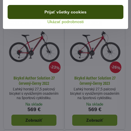
Zobraziť
Zobraziť
Prijať všetky cookies
Ukázať podrobnosti
Preprava zdarma
Preprava zdarma
23%
26%
Bicykel Author Solution 27
Bicykel Author Solution 27
červený-čierny 2022
červený-čierny 2023
Ľahký horský 27,5 palcový
Ľahký horský 27,5 palcový
bicykel s vyváženým osadením
bicykel s vyváženým osadením
na športovú cyklistiku.
na športovú cyklistiku.
Na sklade
Na sklade
569 €
569 €
Zobraziť
Zobraziť