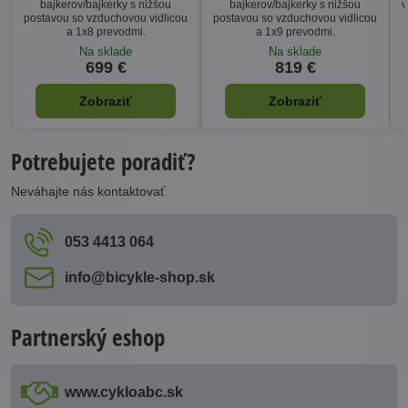
bajkerov/bajkerky s nižšou
bajkerov/bajkerky s nižšou
v
postavou so vzduchovou vidlicou
postavou so vzduchovou vidlicou
a 1x8 prevodmi.
a 1x9 prevodmi.
Na sklade
Na sklade
699 €
819 €
Zobraziť
Zobraziť
Potrebujete poradiť?
Neváhajte nás kontaktovať
053 4413 064
info​@bicykle-shop​.sk
Partnerský eshop
www​.cykloabc​.sk