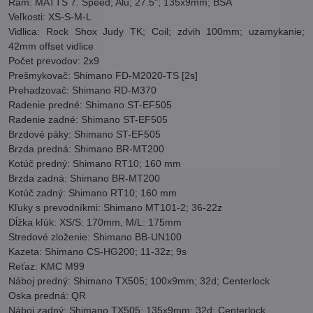
Rám: MATTS 7. Speed; Alu; 27.5"; 135x9mm; BSA
Veľkosti: XS-S-M-L
Vidlica: Rock Shox Judy TK; Coil; zdvih 100mm; uzamykanie;
42mm offset vidlice
Počet prevodov: 2x9
Prešmykovač: Shimano FD-M2020-TS [2s]
Prehadzovač: Shimano RD-M370
Radenie predné: Shimano ST-EF505
Radenie zadné: Shimano ST-EF505
Brzdové páky: Shimano ST-EF505
Brzda predná: Shimano BR-MT200
Kotúč predný: Shimano RT10; 160 mm
Brzda zadná: Shimano BR-MT200
Kotúč zadný: Shimano RT10; 160 mm
Kľuky s prevodníkmi: Shimano MT101-2; 36-22z
Dĺžka kľúk: XS/S: 170mm, M/L: 175mm
Stredové zloženie: Shimano BB-UN100
Kazeta: Shimano CS-HG200; 11-32z; 9s
Reťaz: KMC M99
Náboj predný: Shimano TX505; 100x9mm; 32d; Centerlock
Oska predná: QR
Náboj zadný: Shimano TX505; 135x9mm; 32d; Centerlock