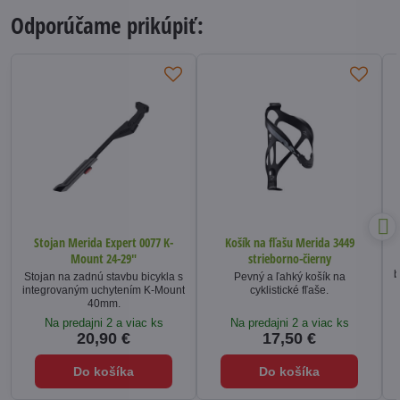
Odporúčame prikúpiť:
Stojan Merida Expert 0077 K-
Košík na fľašu Merida 3449
Mount 24-29"
strieborno-čierny
b
Stojan na zadnú stavbu bicykla s
Pevný a ľahký košík na
integrovaným uchytením K-Mount
cyklistické fľaše.
40mm.
Na predajni 2 a viac ks
Na predajni 2 a viac ks
20,90 €
17,50 €
Do košíka
Do košíka