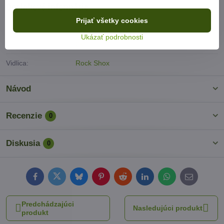
Doplnkové informácie
Prijať všetky cookies
Kategória:
Merida
Ukázať podrobnosti
Počet prevodov:
2x9
Vidlica:
Rock Shox
Návod
Recenzie
0
Diskusia
0
Facebook
Twitter
Bluesky
Pinterest
Reddit
LinkedIn
WhatsApp
E-
mail
Predchádzajúci
Nasledujúci produkt
produkt