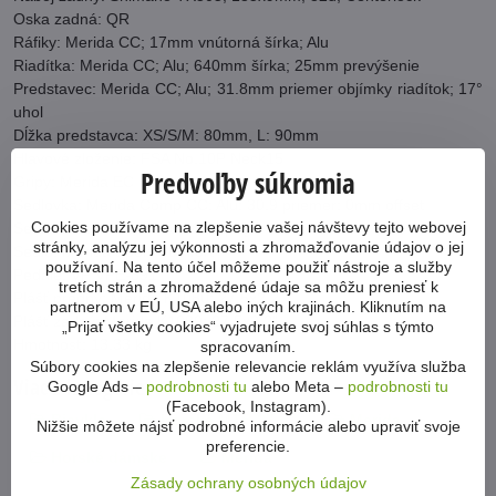
Oska zadná: QR
Ráfiky: Merida CC; 17mm vnútorná šírka; Alu
Riadítka: Merida CC; Alu; 640mm šírka; 25mm prevýšenie
Predstavec: Merida CC; Alu; 31.8mm priemer objímky riadítok; 17°
uhol
Dĺžka predstavca: XS/S/M: 80mm, L: 90mm
Hlavové zloženie: FSA No.10P Neck15
Predvoľby súkromia
Gripy: Merida EC
Sedlovka: Merida Comp CC; Alu; 30.9 priemer; 0mm offset
Cookies používame na zlepšenie vašej návštevy tejto webovej
Sedlová objímka: Merida Comp QR
stránky, analýzu jej výkonnosti a zhromažďovanie údajov o jej
Sedlo: Merida Sport Comfort
používaní. Na tento účel môžeme použiť nástroje a služby
Pedále: VP VPE-891
tretích strán a zhromaždené údaje sa môžu preniesť k
Plášť predný: Merida K1080; 27.5x2.2"
partnerom v EÚ, USA alebo iných krajinách. Kliknutím na
Plášť zadný: Merida K1080; 27.5x2.2"
„Prijať všetky cookies“ vyjadrujete svoj súhlas s týmto
Hmotnosť: 13,33 kg
spracovaním.
Súbory cookies na zlepšenie relevancie reklám využíva služba
Viac z kategórie
Google Ads –
podrobnosti tu
alebo Meta –
podrobnosti tu
(Facebook, Instagram).
Bicykle
Horské MTB 27,5"
Merida
Nižšie môžete nájsť podrobné informácie alebo upraviť svoje
preferencie.
Horské dámske
Merida
Zásady ochrany osobných údajov