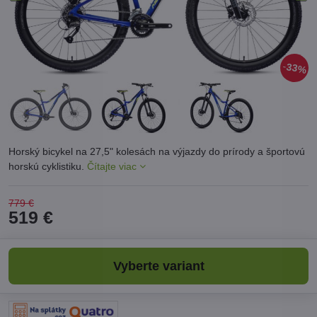
33%
Horský bicykel na 27,5" kolesách na výjazdy do prírody a športovú
horskú cyklistiku.
Čítajte viac
779 €
519 €
Vyberte variant