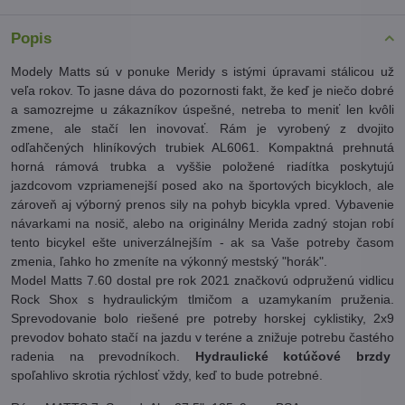
Popis
Modely Matts sú v ponuke Meridy s istými úpravami stálicou už
veľa rokov. To jasne dáva do pozornosti fakt, že keď je niečo dobré
a samozrejme u zákazníkov úspešné, netreba to meniť len kvôli
zmene, ale stačí len inovovať. Rám je vyrobený z dvojito
odľahčených hliníkových trubiek AL6061. Kompaktná prehnutá
horná rámová trubka a vyššie položené riadítka poskytujú
jazdcovom vzpriamenejší posed ako na športových bicykloch, ale
zároveň aj výborný prenos sily na pohyb bicykla vpred. Vybavenie
návarkami na nosič, alebo na originálny Merida zadný stojan robí
tento bicykel ešte univerzálnejším - ak sa Vaše potreby časom
zmenia, ľahko ho zmeníte na výkonný mestský "horák".
Model Matts 7.60 dostal pre rok 2021 značkovú odpruženú vidlicu
Rock Shox s hydraulickým tlmičom a uzamykaním pruženia.
Sprevodovanie bolo riešené pre potreby horskej cyklistiky, 2x9
prevodov bohato stačí na jazdu v teréne a znižuje potrebu častého
radenia na prevodníkoch.
Hydraulické kotúčové brzdy
spoľahlivo skrotia rýchlosť vždy, keď to bude potrebné.