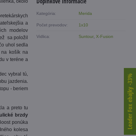
Doplnkové informácie
lienka, okolo
Kategória:
Merida
pretekárskych
ateľskejšia a
Počet prevodov:
1x10
kých modelov
Vidlica:
Suntour
,
X-Fusion
ež sa položil
 čo uhol sedla
y na košík na
du v teréne a
ec vybral tú,
Leader Fox ebajky -33%
obu jazdenia.
topu - beriem
a a preto tu
ulické brzdy
Boost ponúka
dného kolesa