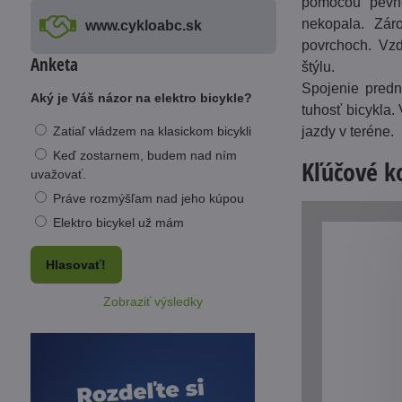
pomocou pevne
nekopala. Zár
www​.cykloabc​.sk
povrchoch. Vzd
Anketa
štýlu.
Spojenie predn
Aký je Váš názor na elektro bicykle?
tuhosť bicykla.
Zatiaľ vládzem na klasickom bicykli
jazdy v teréne.
Keď zostarnem, budem nad ním
Kľúčové 
uvažovať.
Práve rozmýšľam nad jeho kúpou
Elektro bicykel už mám
Hlasovať!
Zobraziť výsledky