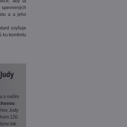
lice, aby tá
o spevnených
stu a a jeho
ndard zvyšuje
ú ku komfortu
 Judy
nu s naším
chovou
hox Judy
vihom 120
ázov tak