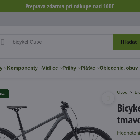
Preprava zdarma pri nákupe nad 100€
Hľadať
y
Komponenty
Vidlice
Prilby
Plášte
Oblečenie, obuv
Úvod
Bi
rma
Bicyk
tmav
Hodnoten