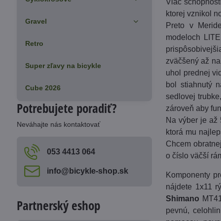
Viac schopností
ktorej vznikol 
Gravel
Preto v Meride
modeloch LITE 
Retro
prispôsobivejš
zväčšený až na 
Super zľavy na bicykle
uhol prednej vi
bol stiahnutý n
Cube 2026
sedlovej trubke
Potrebujete poradiť?
zároveň aby fun
Na výber je až 
Neváhajte nás kontaktovať
ktorá mu najlep
Chcem obratnejš
053 4413 064
o číslo väčší rá
info​@bicykle-shop​.sk
Komponenty pre
nájdete 1x11 
Shimano
MT410
Partnerský eshop
pevnú, celohli