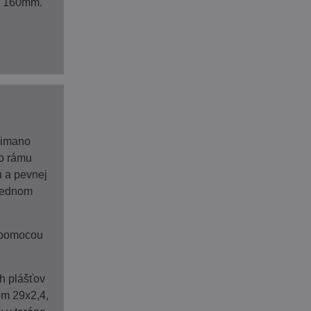
m 160mm.
himano
do rámu
 a pevnej
rednom
 pomocou
h plášťov
m 29x2,4,