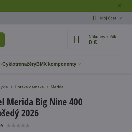
✕
Môj účet
Nákupný košík
0 €
Cyklotrenažéry
BMX komponenty
cykle
Horské dámske
Merida
el Merida Big Nine 400
ošedý 2026
ie