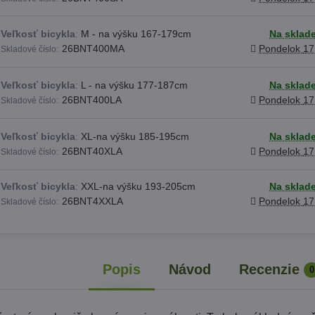
Veľkosť bicykla
:
M - na výšku 167-179cm
Na sklad
:
26BNT400MA
Pondelok
17
Skladové číslo
Veľkosť bicykla
:
L - na výšku 177-187cm
Na sklad
:
26BNT400LA
Pondelok
17
Skladové číslo
Veľkosť bicykla
:
XL-na výšku 185-195cm
Na sklad
:
26BNT40XLA
Pondelok
17
Skladové číslo
Veľkosť bicykla
:
XXL-na výšku 193-205cm
Na sklad
:
26BNT4XXLA
Pondelok
17
Skladové číslo
Popis
Návod
Recenzie
0