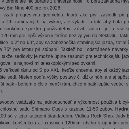
 v teréne ale nič ubrané z univerzálnosti. To bola základná myš
nový Big Nine 400 pre rok 2026.
 vzali progresívnu geometriu, ktorú ako prví zaviedli pri 
a CF zameraných na výkon, ale vyladili ju tak, aby bola pri
ia širokému spektru používateľov. Zdvih vidlice je u všet
120 mm pre lepší výkon v teréne bez vplyvu na efektivitu. Takti
dlice o 2º na 68º, aby sa zabezpečila stabilnejšia jazda, zatiaľ
a 75º pre istotu pri stúpaní. Taktiež boli odstránené návark
, takže sedlovky je možné úplne zasunúť pre technickejšiu jaz
govali s najnovšími teleskopickými sedlovkami.
5 veľkostí rámu od S po XXL, keďže chceme, aby si každý jazd
šie sedí. Nielen podľa výšky postavy či dĺžky nôh, ale aj spôs
í bajk - beriem o číslo menší rám, chcem bajk lepšie vedúci s
m.
vodov vsádzajú na jednoduchosť a výkonnosť použitia bicykl
rýchlostnú sadu Shimano Cues s kazetou 11-50 zubov.
Hydra
0 sú v tejto kategórii štandardom. Vidlica Rock Shox Judy 
níkovú konštrukciu a luxusných 120mm zdvihu s upnutím pre