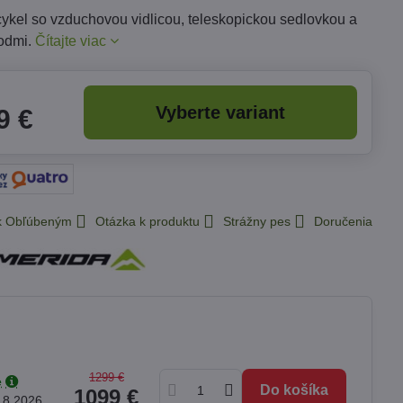
cykel so vzduchovou vidlicou, teleskopickou sedlovkou a
odmi.
Čítajte viac
Vyberte variant
9 €
 k Obľúbeným
Otázka k produktu
Strážny pes
Doručenia
1299 €
e
Do košíka
1099 €
.8.2026