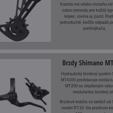
Kazeta má vďaka rozsahu od
zubov prevody pre každý typ 
kopec, rovina aj zjazd. Rad
jednoduché, keďže odpadá p
prešmýkača.
Brzdy Shimano M
Hydraulický brzdový systém
MT4100 predstavuje evolúci
MT200 so zlepšeným výk
modularitou brzdnej sil
Brzdové kotúče sú taktiež od
model RT10. Na prednom k