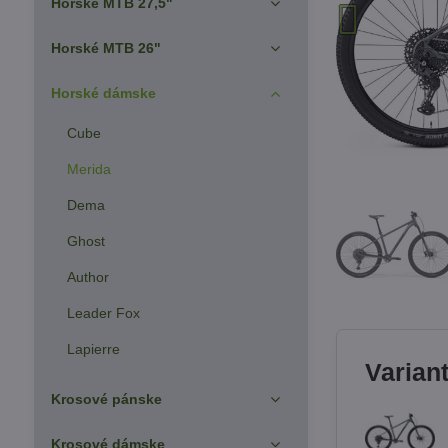
Horské MTB 27,5"
Horské MTB 26"
Horské dámske
Cube
Merida
Dema
Ghost
Author
Leader Fox
Lapierre
Varian
Krosové pánske
Krosové dámske