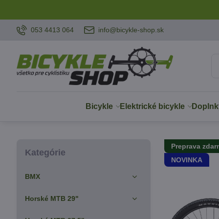
053 4413 064
info@bicykle-shop.sk
Bicykle
Elektrické bicykle
Doplnk
Preprava zda
Kategórie
NOVINKA
BMX
Horské MTB 29"