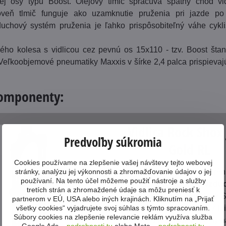
j osy typu Boost. Olejový tlmič spracúva spätný chod vid
oveň tlmič funguje ako uzamknutie pruženia pri jazde p
uchový systém pruženia je ľahko prispôsobiteľný váhe cykli
ého kolesa s vidlicou cez pevnú os 15x110 - tzv. Boost šta
 Veľkoobjemové pneumatiky Maxxis v šírke 2,4 palca prispievaj
komponenty:
Vidlica Rock Shox
Predvoľby súkromia
Gold RL
Cookies používame na zlepšenie vašej návštevy tejto webovej
stránky, analýzu jej výkonnosti a zhromažďovanie údajov o jej
Zabudnite na nerovnosti teré
používaní. Na tento účel môžeme použiť nástroje a služby
bicyklom, vybaveným
vzdu
tretích strán a zhromaždené údaje sa môžu preniesť k
odpruženou vidlicou
Rock S
partnerom v EÚ, USA alebo iných krajinách. Kliknutím na „Prijať
všetky cookies“ vyjadrujete svoj súhlas s týmto spracovaním.
Gold RL Air Boost 29" so zd
Súbory cookies na zlepšenie relevancie reklám využíva služba
mm. Keď rozšifrujeme celý n