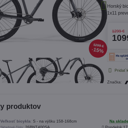
Horský bi
1x11 prev
1299 €
109
1299 €
15%
Pridať
Značka:
ty produktov
Veľkosť bicykla
:
S - na výšku 158-168cm
Na sklad
:
26BNT400SA
Pondelok
17
Skladové číslo