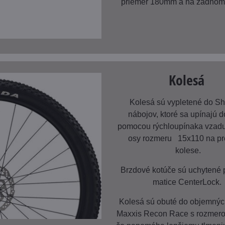
priemer 180mm a na zadno
Kolesá
Kolesá sú vypletené do S
nábojov, ktoré sa upínajú 
pomocou rýchloupínaka vzadu
osy rozmeru 15x110 na p
kolese.
Brzdové kotúče sú uchytené
matice CenterLock.
Kolesá sú obuté do objemnýc
Maxxis Recon Race s rozmero