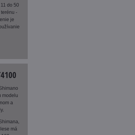
 11 do 50
terénu -
enie je
oužívanie
T4100
 Shimano
u modelu
onom a
y.
 Shimana,
olese má