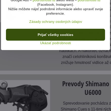
Google Ads –
podrobnosti tu
alebo Meta –
podrobnosti tu
zistíme, že s jednoduchým n
(Facebook, Instagram).
Nižšie môžete nájsť podrobné informácie alebo upraviť svoje
tlakom vzduchu si bike r
preferencie.
prispôsobíte vašej váhe a 
štýlu, upevnenie predného k
Zásady ochrany osobných údajov
pomocou tzv. pevnej osy, ktor
tuhosť bicykla a predné kole
Prijať všetky cookies
vedie smer. Ďalej uzamykanie
Ukázať podrobnosti
pre jazdu po kvalitných cest
riadítkach. A nakoniec označ
značí celohliníkovú konštru
znižuje hmotnosť vidlice až 
Prevody Shimano
U6000
Sprevodovanie pochádza z
Shimano Cues s 11-timi rých