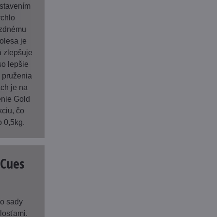
astavením
ýchlo
jazdnému
olesa je
á zlepšuje
so lepšie
 pruženia
ách je na
enie Gold
kciu, čo
o 0,5kg.
 Cues
o sady
losťami.