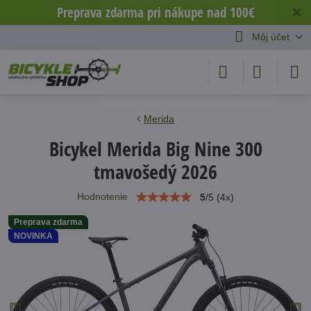
Preprava zdarma pri nákupe nad 100€
✕
Môj účet
Merida
Bicykel Merida Big Nine 300
tmavošedý 2026
Hodnotenie
5
/
5
(
4
x)
Preprava zdarma
NOVINKA