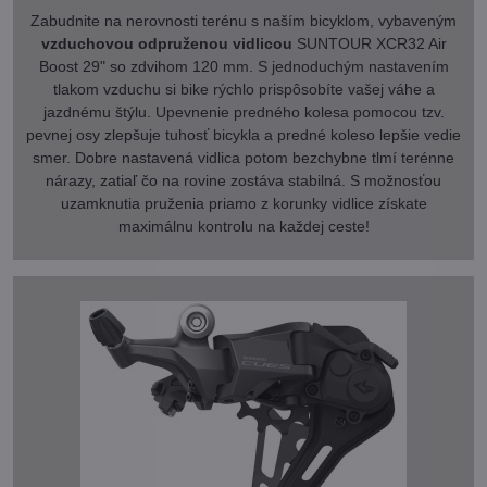
Zabudnite na nerovnosti terénu s naším bicyklom, vybaveným
vzduchovou odpruženou vidlicou
SUNTOUR XCR32 Air
Boost 29" so zdvihom 120 mm. S jednoduchým nastavením
tlakom vzduchu si bike rýchlo prispôsobíte vašej váhe a
jazdnému štýlu. Upevnenie predného kolesa pomocou tzv.
pevnej osy zlepšuje tuhosť bicykla a predné koleso lepšie vedie
smer. Dobre nastavená vidlica potom bezchybne tlmí terénne
nárazy, zatiaľ čo na rovine zostáva stabilná. S možnosťou
uzamknutia pruženia priamo z korunky vidlice získate
maximálnu kontrolu na každej ceste!