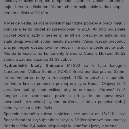
postavy či dĺžky nôh, ale aj spôsobu jazdenia. Chcem obratnejší
bajk - beriem o číslo menší rám, chcem bajk lepšie vedúci stopu -
beriem o číslo väčší rám.
V Meride vedia, že rôzni cyklisti majú rôzne potreby a preto majú v
ponuke aj tento model so sprevodovaním 2x10. Ak totiž používate
bicykel okrem jazdy v teréne aj na dlhšie presuny po asfalte, má
stále dvojprevodník svoje miesto na svete. Väčší rozsah prevodov
a aj jemnejšie odstupňovanie medzi nimi sa na ceste určite zídu.
Merida tu vsadila na komonenty Shimano Cues s kľukami 36-22
zubov a zadnou kazetou 11-39 zubov.
Hydraulické brzdy Shimano
MT200 sú v tejto kategórii
štandardom. Vidlica Suntour XCR32 Boost ponúka pevné, 32mm
hrubé vnútorné nohy a luxusných 120mm zdvihu s upnutím
predného kolesa pomocou pevnej osy typu Boost. Olejový tlmič
spracúva spätný chod vidlice, aby tá nekopala. Zároveň tlmič
funguje ako uzamknutie pruženia pri jazde po spevnených
povrchoch. Vzduchový systém pruženia je ľahko prispôsobiteľný
váhe cyklistu a a jeho štýlu.
Spojenie predného kolesa s vidlicou cez pevnú os 15x110 - tzv.
Boost štandard zvyšuje tuhosť bicykla. Veľkoobjemové pneumatiky
Kenda v šírke 2,4 palca prispievajú ku komfortu jazdy v teréne.