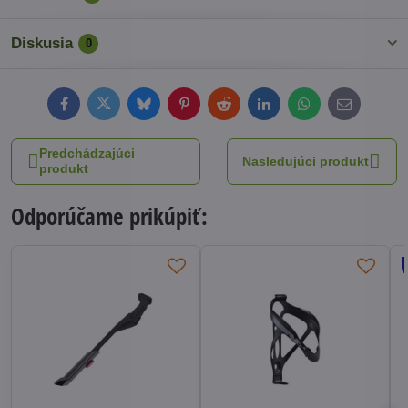
Diskusia
0
Facebook
Twitter
Bluesky
Pinterest
Reddit
LinkedIn
WhatsApp
E-
mail
Predchádzajúci
Nasledujúci produkt
produkt
Odporúčame prikúpiť: