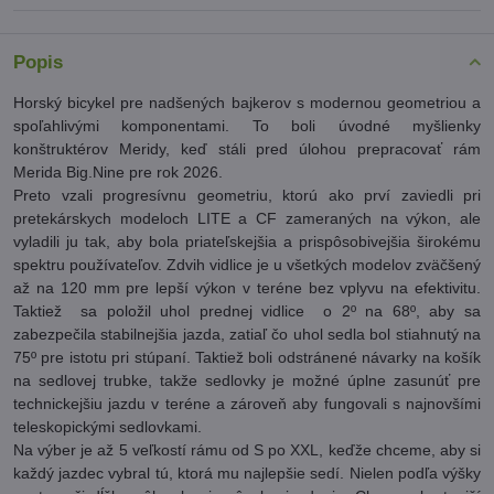
Popis
Horský bicykel pre nadšených bajkerov s modernou geometriou a
spoľahlivými komponentami. To boli úvodné myšlienky
konštruktérov Meridy, keď stáli pred úlohou prepracovať rám
Merida Big.Nine pre rok 2026.
Preto vzali progresívnu geometriu, ktorú ako prví zaviedli pri
pretekárskych modeloch LITE a CF zameraných na výkon, ale
vyladili ju tak, aby bola priateľskejšia a prispôsobivejšia širokému
spektru používateľov. Zdvih vidlice je u všetkých modelov zväčšený
až na 120 mm pre lepší výkon v teréne bez vplyvu na efektivitu.
Taktiež sa položil uhol prednej vidlice o 2º na 68º, aby sa
zabezpečila stabilnejšia jazda, zatiaľ čo uhol sedla bol stiahnutý na
75º pre istotu pri stúpaní. Taktiež boli odstránené návarky na košík
na sedlovej trubke, takže sedlovky je možné úplne zasunúť pre
technickejšiu jazdu v teréne a zároveň aby fungovali s najnovšími
teleskopickými sedlovkami.
Na výber je až 5 veľkostí rámu od S po XXL, keďže chceme, aby si
každý jazdec vybral tú, ktorá mu najlepšie sedí. Nielen podľa výšky