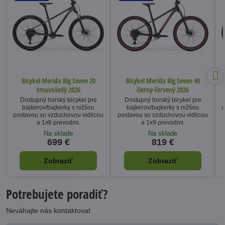
Bicykel Merida Big Seven 20
Bicykel Merida Big Seven 40
tmavošedý 2026
čierny-červený 2026
Dostupný horský bicykel pre
Dostupný horský bicykel pre
bajkerov/bajkerky s nižšou
bajkerov/bajkerky s nižšou
v
postavou so vzduchovou vidlicou
postavou so vzduchovou vidlicou
a 1x8 prevodmi.
a 1x9 prevodmi.
Na sklade
Na sklade
699 €
819 €
Zobraziť
Zobraziť
Potrebujete poradiť?
Neváhajte nás kontaktovať