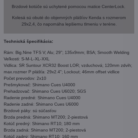
Brzdové kotúče sú uchytené pomocou matice CenterLock.
Kolesá sú obuté do objemných plášťov Kenda s rozmerom
29x2,4, čo napomáha lepšiemu tlmeniu v teréne.
Technická špecifikácia:
Rám: Big.Nine TFS V; Alu; 29"; 135x9mm; BSA; Smooth Welding
Veľkosti: S-M-L-XL-XXL
Vidlica: SR Suntour XCR32 Boost LOR; vzduchová; 120mm zdvih;
max.rozmer P plášťa: 29x2.4"; Lockout; 46mm offset vidlice
Počet prevodov: 2x10
Prešmykovač: Shimano Cues U4000
Prehadzovač: Shimano Cues U6020; SGS
Radenie predné: Shimano Cues U4000
Radenie zadné: Shimano Cues U6000
Brzdové páky: sú súčasťou
Brzda predná: Shimano MT200; 2-piestová
Kotúč predný: Shimano RT10; 180 mm
Brzda zadná: Shimano MT200; 2-piestová
Kotúč zadný: Shimano RT10; 160 mm