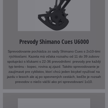
Prevody Shimano Cues U6000
Sprevodovanie pochádza zo sady Shimano Cues s 2x10-timi
rýchlosťami. Kazeta má vďaka rozsahu od 11 do 39 zubovv
spolupráci s kľukami s 22-36 prevodníkmi prevody pre každý
typ terénu - kopec, rovina aj zjazd. Takéto sprevodovanie je
zaujímavé pre cyklistov, ktorí chcú jeden bicykel využívať na
jazdu v lesoch ale aj po spevnených cestách, keďže je rozsah
prevodov o niečo väčší ako pri sprevodovaní 1x10.