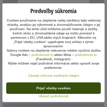
Predvoľby súkromia
Cookies používame na zlepšenie vašej návštevy tejto webovej
stránky, analýzu jej výkonnosti a zhromažďovanie údajov o jej
používaní. Na tento účel môžeme použiť nástroje a služby
tretích strán a zhromaždené údaje sa môžu preniesť k
partnerom v EÚ, USA alebo iných krajinách. Kliknutím na
„Prijať všetky cookies“ vyjadrujete svoj súhlas s týmto
spracovaním.
Súbory cookies na zlepšenie relevancie reklám využíva služba
Google Ads –
podrobnosti tu
alebo Meta –
podrobnosti tu
(Facebook, Instagram).
Nižšie môžete nájsť podrobné informácie alebo upraviť svoje
preferencie.
Brzdy Shimano MT200
Zásady ochrany osobných údajov
Hydraulický brzdový systém Shimano MT200 predstavuje rokmi
osvedčený a spoľahlivý systém. Brzdové kotúče sú taktiež od
Prijať všetky cookies
Shimana, model RT10.
Ukázať podrobnosti