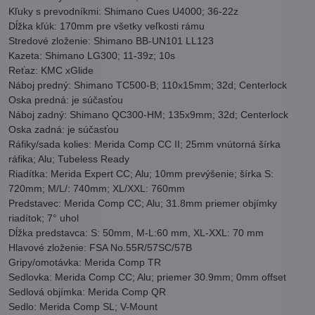
Kľuky s prevodníkmi: Shimano Cues U4000; 36-22z
Dĺžka kľúk: 170mm pre všetky veľkosti rámu
Stredové zloženie: Shimano BB-UN101 LL123
Kazeta: Shimano LG300; 11-39z; 10s
Reťaz: KMC xGlide
Náboj predný: Shimano TC500-B; 110x15mm; 32d; Centerlock
Oska predná: je súčasťou
Náboj zadný: Shimano QC300-HM; 135x9mm; 32d; Centerlock
Oska zadná: je súčasťou
Ráfiky/sada kolies: Merida Comp CC II; 25mm vnútorná šírka
ráfika; Alu; Tubeless Ready
Riadítka: Merida Expert CC; Alu; 10mm prevýšenie; šírka S:
720mm; M/L/: 740mm; XL/XXL: 760mm
Predstavec: Merida Comp CC; Alu; 31.8mm priemer objímky
riadítok; 7° uhol
Dĺžka predstavca: S: 50mm, M-L:60 mm, XL-XXL: 70 mm
Hlavové zloženie: FSA No.55R/57SC/57B
Gripy/omotávka: Merida Comp TR
Sedlovka: Merida Comp CC; Alu; priemer 30.9mm; 0mm offset
Sedlová objímka: Merida Comp QR
Sedlo: Merida Comp SL; V-Mount