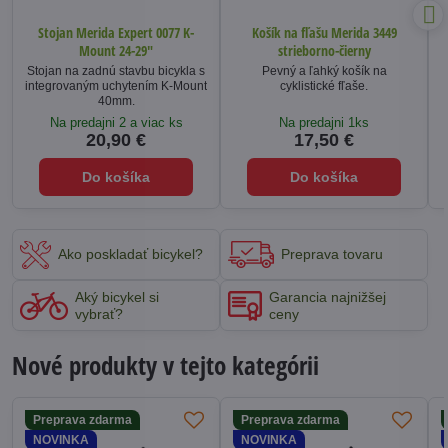
Stojan Merida Expert 0077 K-
Košík na fľašu Merida 3449
Mount 24-29"
strieborno-čierny
Stojan na zadnú stavbu bicykla s
Pevný a ľahký košík na
integrovaným uchytením K-Mount
cyklistické fľaše.
40mm.
Na predajni 2 a viac ks
Na predajni 1ks
20,90 €
17,50 €
Do košíka
Do košíka
Ako poskladať bicykel?
Preprava tovaru
Aký bicykel si
Garancia najnižšej
vybrať?
ceny
Nové produkty v tejto kategórii
Preprava zdarma
Preprava zdarma
NOVINKA
NOVINKA