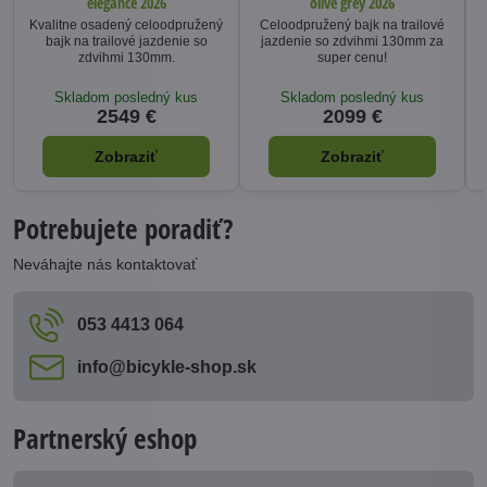
elegance 2026
olive grey 2026
Kvalitne osadený celoodpružený
Celoodpružený bajk na trailové
bajk na trailové jazdenie so
jazdenie so zdvihmi 130mm za
zdvihmi 130mm.
super cenu!
Skladom posledný kus
Skladom posledný kus
2549 €
2099 €
Zobraziť
Zobraziť
Potrebujete poradiť?
Neváhajte nás kontaktovať
053 4413 064
info​@bicykle-shop​.sk
Partnerský eshop