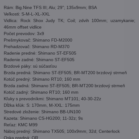
Rám: Big.Nine TFS III; Alu; 29"; 135x9mm; BSA
Veľkosti: S-M-L-XL-XXL
Vidlica: Rock Shox Judy TK; Coil; zdvih 100mm; uzamykanie;
46mm offset vidlice
Počet prevodov: 3x9
Prešmykovač: Shimano FD-M2000
Prehadzovač: Shimano RD-M370
Radenie predné: Shimano ST-EF505
Radenie zadné: Shimano ST-EF505
Brzdové páky: sú súčasťou
Brzda predná: Shimano ST-EF505; BR-MT200 brzdový strmeň
Kotúč predný: Shimano RT10; 160 mm
Brzda zadná: Shimano ST-EF505; BR-MT200 brzdový strmeň
Kotúč zadný: Shimano RT10; 160 mm
Kľuky s prevodníkmi: Shimano MT101; 40-30-22z
Dĺžka kľúk: S: 170mm, M-XXL: 175mm
Stredové zloženie: Shimano BB-UN100
Kazeta: Shimano CS-HG200; 11-32z; 9s
Reťaz: KMC M99
Náboj predný: Shimano TX505; 100x9mm; 32d; Centerlock
Oska predná: QR