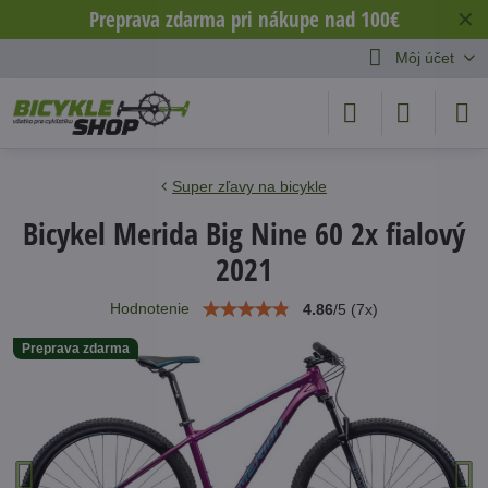
Preprava zdarma pri nákupe nad 100€
✕
Môj účet
Super zľavy na bicykle
Bicykel Merida Big Nine 60 2x fialový
2021
Hodnotenie
4.86
/
5
(
7
x)
Preprava zdarma