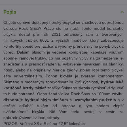
Popis
Chcete cenovo dostupný horský bicykel so značkovou odpruženou
vidlicou Rock Shox? Práve ste ho našli! Tento model horského
bicykla dostal pre rok 2021 odľahčený rám z tvarovaných
hliníkových trubiek 6061 z vyšších modelov, ktorý zabezpečuje
komfortný posed pre jazdca a výborný prenos sily na pohyb bicykla
vpred. Ďalším plusom je vedenie kompletnej kabeláže vnútrom
spodnej rámovej trubky, čo má pozitívny vplyv na zamedzenie jej
znečistenia a presnosť radenia. Vybavenie návarkami na blatníky,
nosič, alebo na originálny Merida zadný stojan robí tento bicykel
ešte univerzálnejším. Pohon bicykla je zverený komponentom
Shimano s moderným sprevodovaním 2x9 rýchlostí,
hydraulické
kotúčové brzdy
taktiež značky Shimano skrotia rýchlosť vždy, keď
to bude potrebné. Odpružená vidlica Rock Shox so 100mm zdvihu
disponuje hydraulickým tlmičom s uzamykaním pruženia
a v
teréne odľahčí rukám od otrasov a tým pádom zlepší
ovládateľnosť bicykla. Nič Vám teda nestojí v ceste za
dobrodružstvami v lone prírody.
POZOR: Veľkost XS a S sú na 27,5" kolesách.