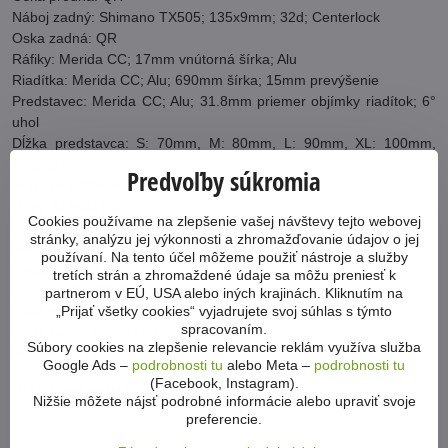
Náboj zadný: Shimano TX505; 135x9mm; 32d; Centerlock
Oska zadná: QR
Ráfiky: Merida CC; 17mm vnútorná šírka; Alu
Riadítka: Merida CC; Alu; 690mm šírka; 15mm prevýšenie
Predstavec: Merida CC; Alu; 31.8mm priemer objímky riadítok; 6°
uhol
Dĺžka predstavca: S: 70mm, M: 80mm, L: 90mm, XL: 100mm,
XXL: 110mm
Predvoľby súkromia
Hlavové zloženie: Merida M2345
Gripy: Merida EC
Cookies používame na zlepšenie vašej návštevy tejto webovej
Sedlovka: Merida CC; Alu; 30.9mm priemer; 15mm offset
stránky, analýzu jej výkonnosti a zhromažďovanie údajov o jej
Sedlová objímka: Merida Comp QR
používaní. Na tento účel môžeme použiť nástroje a služby
Sedlo: Merida Sport Comfort
tretích strán a zhromaždené údaje sa môžu preniesť k
Pedále: VP VPE-891
partnerom v EÚ, USA alebo iných krajinách. Kliknutím na
„Prijať všetky cookies“ vyjadrujete svoj súhlas s týmto
Plášť predný: Merida K1080; 29x2.2"
spracovaním.
Plášť zadný: Merida K1080; 29x2.2"
Súbory cookies na zlepšenie relevancie reklám využíva služba
Hmotnosť: 13,99 kg
Google Ads –
podrobnosti tu
alebo Meta –
podrobnosti tu
(Facebook, Instagram).
Viac z kategórie
Nižšie môžete nájsť podrobné informácie alebo upraviť svoje
preferencie.
Bicykle
Horské MTB 29"
Merida