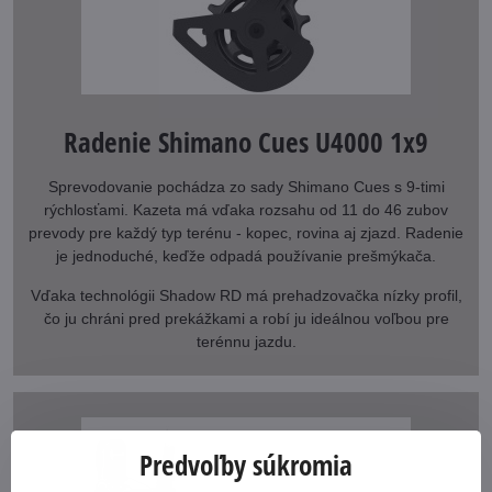
Radenie Shimano Cues U4000 1x9
Sprevodovanie pochádza zo sady Shimano Cues s 9-timi
rýchlosťami. Kazeta má vďaka rozsahu od 11 do 46 zubov
prevody pre každý typ terénu - kopec, rovina aj zjazd. Radenie
je jednoduché, keďže odpadá používanie prešmýkača.
Vďaka technológii Shadow RD má prehadzovačka nízky profil,
čo ju chráni pred prekážkami a robí ju ideálnou voľbou pre
terénnu jazdu.
Predvoľby súkromia