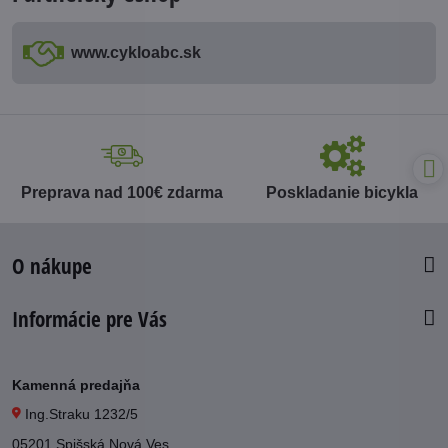
www​.cykloabc​.sk
Preprava nad 100€ zdarma
Poskladanie bicykla
O nákupe
Informácie pre Vás
Kamenná predajňa
Ing.Straku 1232/5
05201 Spišská Nová Ves