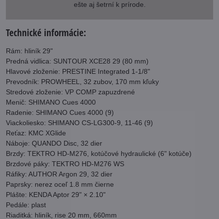
ešte aj šetrní k prírode.
Technické informácie:
Rám: hliník 29"
Predná vidlica: SUNTOUR XCE28 29 (80 mm)
Hlavové zloženie: PRESTINE Integrated 1-1/8"
Prevodník: PROWHEEL, 32 zubov, 170 mm kľuky
Stredové zloženie: VP COMP zapuzdrené
Menič: SHIMANO Cues 4000
Radenie: SHIMANO Cues 4000 (9)
Viackoliesko: SHIMANO CS-LG300-9, 11-46 (9)
Reťaz: KMC XGlide
Náboje: QUANDO Disc, 32 dier
Brzdy: TEKTRO HD-M276, kotúčové hydraulické (6" kotúče)
Brzdové páky: TEKTRO HD-M276 WS
Ráfiky: AUTHOR Argon 29, 32 dier
Paprsky: nerez oceľ 1.8 mm čierne
Plášte: KENDA Aptor 29" × 2.10"
Pedále: plast
Riaditká: hliník, rise 20 mm, 660mm