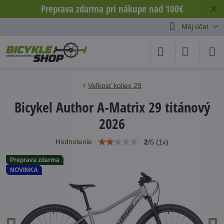
Preprava zdarma pri nákupe nad 100€
✕
Môj účet
Veľkosť kolies 29
Bicykel Author A-Matrix 29 titánový
2026
Hodnotenie
2
/
5
(
1
x)
Preprava zdarma
NOVINKA