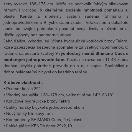
ženy vysoké 138–178 cm. Môže sa pochváliť ľahkým hliníkovým
rámom i vidlicou. K citeľnému zníženiu hmotnosti pomáhajú aj
plášte Kenda a moderný systém radenia Shimano s
jednoprevodníkom a 9 rýchlosťami vzadu. Vďaka nemu dokážete
spolu so svojím potomkom posunúť svoje limity a užijete si aj
dlhšie výjazdy bez nadmernej únavy.
Jeho ďalšou výhodou sú účinné hydraulické kotúčové brzdy Tektro,
ktoré zabezpečia bezpečné spomalenie za všetkých podmienok. O
radenie sa postará kvalitný 9
-rýchlostný menič Shimano Cues s
moderným jednoprevodníkom.
Kazeta s rozsahom 11-46 zubov
dodáva bicyklu potrebné prevody do a aj z kopca. Spoľahlivý a
dobre ovládateľný bicykel do každého terénu.
Kľúčové vlastnosti:
• Priemer kolies 29"
• Vhodný pre výšku 138–178 cm, veľkosti rámu 14"/16"/18"
• Kotúčové hydraulické brzdy Tektro
• Ľahký horský bicykel s jednoprevodníkom
• Nový ľahký hliníkový rám
• Komponenty SHIMANO Cues, 9 rýchlostí
• Ľahké plášte KENDA Aptor 29x2,10