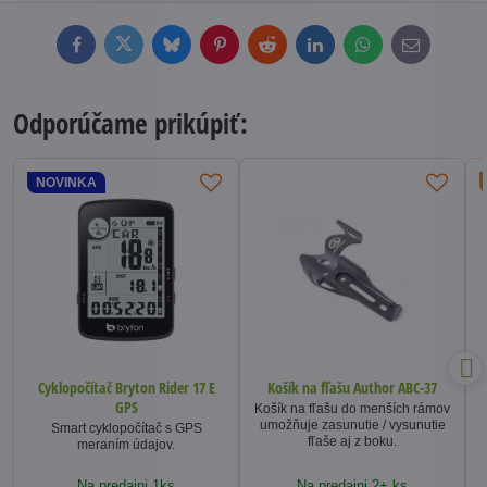
Facebook
Twitter
Bluesky
Pinterest
Reddit
LinkedIn
WhatsApp
E-
mail
Odporúčame prikúpiť:
NOVINKA
Cyklopočítač Bryton Rider 17 E
Košík na fľašu Author ABC-37
GPS
Košík na fľašu do menších rámov
umožňuje zasunutie / vysunutie
Smart cyklopočítač s GPS
fľaše aj z boku.
meraním údajov.
Na predajni 1ks
Na predajni 2+ ks