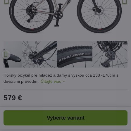
Horský bicykel pre mládež a dámy s výškou cca 138 -178cm s
deviatimi prevodmi.
Čítajte viac
579 €
Vyberte variant