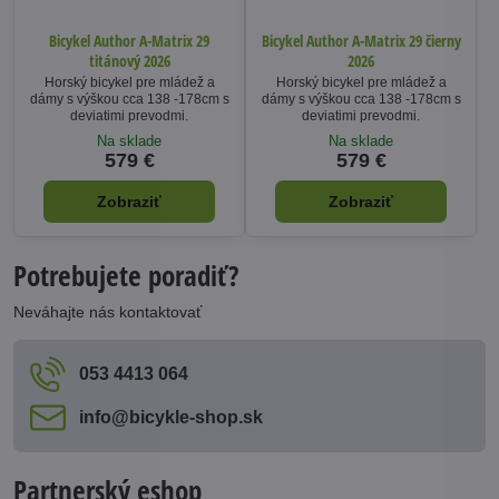
Bicykel Author A-Matrix 29
Bicykel Author A-Matrix 29 čierny
titánový 2026
2026
Horský bicykel pre mládež a
Horský bicykel pre mládež a
dámy s výškou cca 138 -178cm s
dámy s výškou cca 138 -178cm s
deviatimi prevodmi.
deviatimi prevodmi.
Na sklade
Na sklade
579 €
579 €
Zobraziť
Zobraziť
Potrebujete poradiť?
Neváhajte nás kontaktovať
053 4413 064
info​@bicykle-shop​.sk
Partnerský eshop