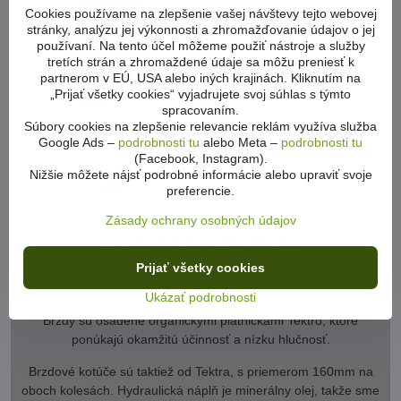
Cookies používame na zlepšenie vašej návštevy tejto webovej
stránky, analýzu jej výkonnosti a zhromažďovanie údajov o jej
používaní. Na tento účel môžeme použiť nástroje a služby
tretích strán a zhromaždené údaje sa môžu preniesť k
partnerom v EÚ, USA alebo iných krajinách. Kliknutím na
„Prijať všetky cookies“ vyjadrujete svoj súhlas s týmto
spracovaním.
Súbory cookies na zlepšenie relevancie reklám využíva služba
Google Ads –
podrobnosti tu
alebo Meta –
podrobnosti tu
(Facebook, Instagram).
Nižšie môžete nájsť podrobné informácie alebo upraviť svoje
preferencie.
Zásady ochrany osobných údajov
Brzdy Tektro HD-M276
Prijať všetky cookies
Hydraulický brzdový systém od špecialistu na brzové systémy,
Ukázať podrobnosti
firmy Tektro predstavuje rokmi osvedčený a spoľahlivý systém.
Brzdy sú osadené organickými platničkami Tektro, ktoré
ponúkajú okamžitú účinnosť a nízku hlučnosť.
Brzdové kotúče sú taktiež od Tektra, s priemerom 160mm na
oboch kolesách. Hydraulická náplň je minerálny olej, takže sme