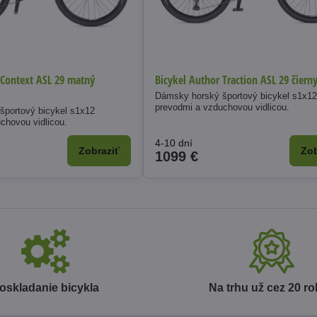
 Context ASL 29 matný
Bicykel Author Traction ASL 29 čiern
Dámsky horský športový bicykel s1x1
prevodmi a vzduchovou vidlicou.
športový bicykel s1x12
chovou vidlicou.
4-10 dní
Zobraziť
Zob
1099 €
oskladanie bicykla
Na trhu už cez 20 r