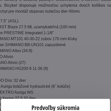
u. Bicykel disponuje možnosťou uchytenia dvoch košíkov n
úchyt pre montáž stojanas roztečou dier 40mm.
7.5" (ASL)
 RST Blaze 27.5 ML uzamykateľná (100 mm)
ie PRESTINE Integrated 1-1/8"
MANO MT101 40-30-22 zubov 170 mm kľuky
enie SHIMANO BB-UN101 zapuzdrené
MANO Altus (34.9)
 Alivio
O Alivio (27)
SHIMANO HG200-9 11-36 (9)
 Disc 32 dier
uriga kotúčové hydraulické (6" kotúče)
TEKTRO Auriga WS
 Xenon 27.5 32 dier
erne
Predvoľby súkromia
Speed Master 27.5" × 2.00"