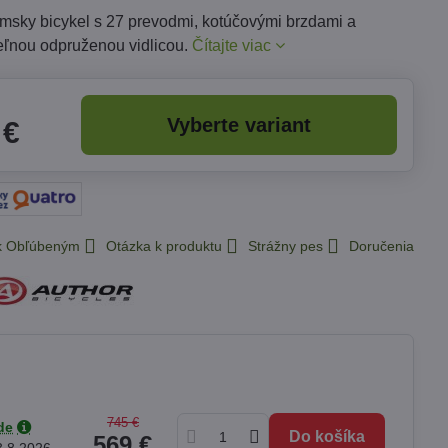
msky bicykel s 27 prevodmi, kotúčovými brzdami a
ľnou odpruženou vidlicou.
Čítajte viac
Vyberte variant
 €
 k Obľúbeným
Otázka k produktu
Strážny pes
Doručenia
745 €
de
Do košíka
569 €