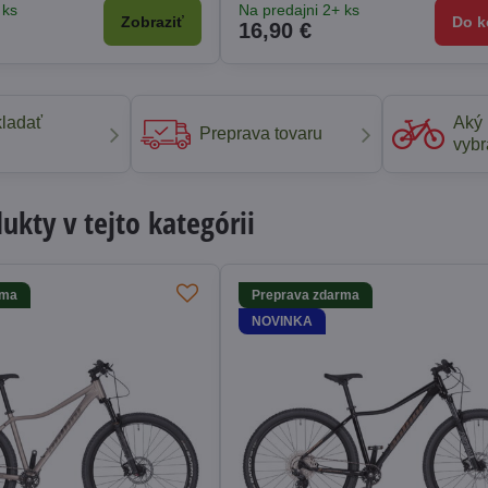
 ks
Na predajni 2+ ks
Zobraziť
Do k
16,90 €
ladať
Aký 
Preprava tovaru
vybr
kty v tejto kategórii
rma
Preprava zdarma
NOVINKA