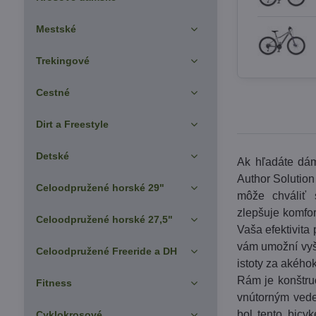
Mestské
Trekingové
Cestné
Dirt a Freestyle
Detské
Ak hľadáte dám
Author Solution
Celoodpružené horské 29"
môže chváliť 
zlepšuje komfor
Celoodpružené horské 27,5"
Vaša efektivita
vám umožní vyš
Celoodpružené Freeride a DH
istoty za akého
Rám je konštruo
Fitness
vnútorným vede
bol tento bicy
Cyklokrosové