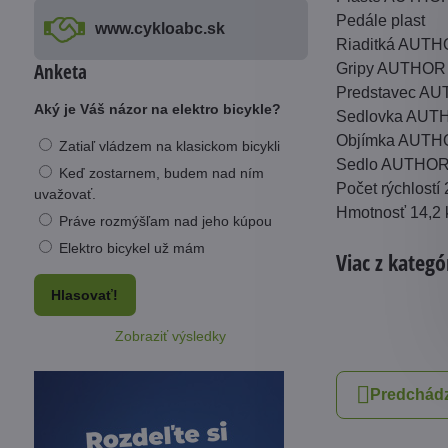
Pedále plast
www​.cykloabc​.sk
Riaditká AUTH
Anketa
Gripy AUTHOR 
Predstavec AU
Aký je Váš názor na elektro bicykle?
Sedlovka AUTH
Objímka AUTHO
Zatiaľ vládzem na klasickom bicykli
Sedlo AUTHOR
Keď zostarnem, budem nad ním
Počet rýchlostí
uvažovať.
Hmotnosť 14,2 k
Práve rozmýšľam nad jeho kúpou
Elektro bicykel už mám
Viac z kategó
Hlasovať!
Zobraziť výsledky
Predchádz