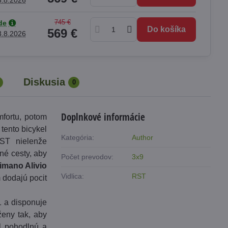
3.8.2026
745 €
de
Do košíka
569 €
3.8.2026
Diskusia
0
Doplnkové informácie
fortu, potom
tento bicykel
Kategória:
Author
RST nielenže
né cesty, aby
Počet prevodov:
3x9
imano Alivio
Vidlica:
RST
dodajú pocit
1 a disponuje
ženy tak, aby
il pohodlnú a