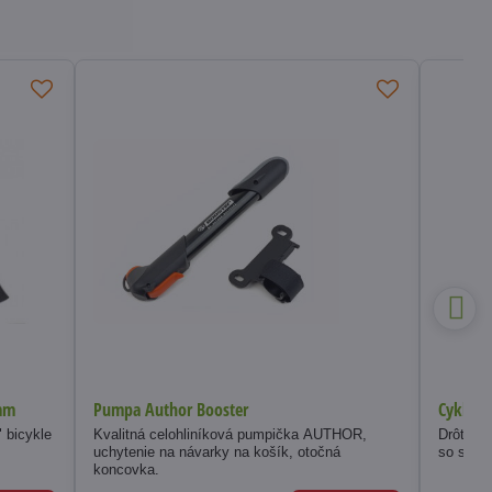
0mm
Pumpa Author Booster
Cyklopo
 bicykle
Kvalitná celohliníková pumpička AUTHOR,
Drôtový 
uchytenie na návarky na košík, otočná
so sied
koncovka.