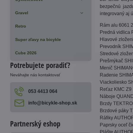
bezpečnú jazd
Gravel
integrovaný aj 
Rám alu 6061 2
Retro
Predná vidlica
Hlavové zložen
Super zľavy na bicykle
Prevodník SHI
Cube 2026
Stredové zlož
Prešmýkač SHI
Potrebujete poradiť?
Menič SHIMANO
Neváhajte nás kontaktovať
Radenie SHIMAN
Viackoliesko 
Reťaz KMC Z9
053 4413 064
Náboje QUANDO
info​@bicykle-shop​.sk
Brzdy TEKTRO A
Brzdové páky 
Ráfiky AUTHOR
Partnerský eshop
Paprsky oceľ či
Plášte AUTHOR 