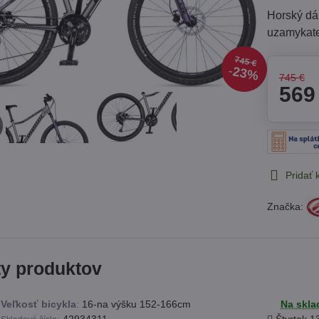
Horský dá
uzamykate
745 €
23%
745 €
569
Pridať
Značka:
ty produktov
Veľkosť bicykla
:
16-na výšku 152-166cm
Na skla