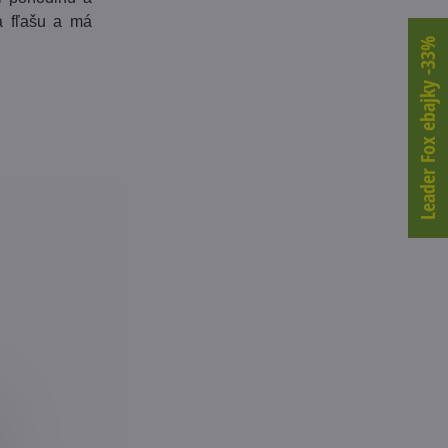
a fľašu a má
Leader Fox ebajky -33%