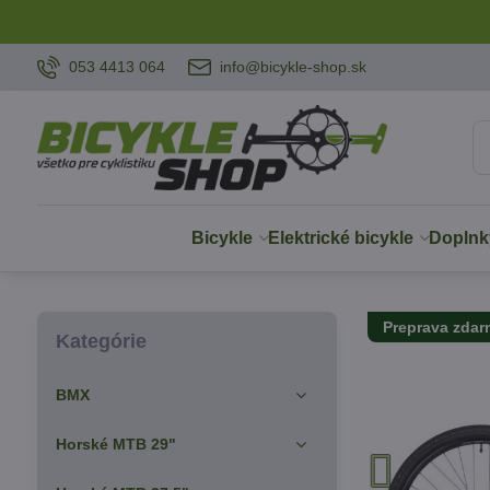
053 4413 064
info@bicykle-shop.sk
Bicykle
Elektrické bicykle
Doplnk
Preprava zda
Kategórie
BMX
Horské MTB 29"