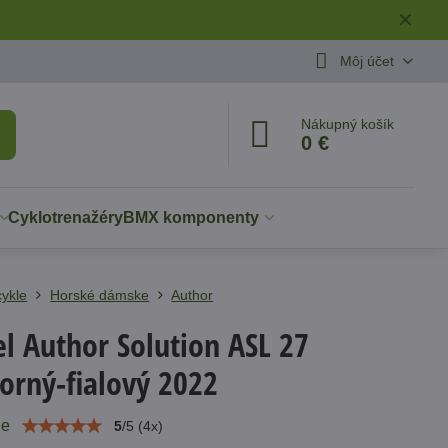
✕
Môj účet
Nákupný košík
0 €
Cyklotrenažéry
BMX komponenty
cykle
Horské dámske
Author
el Author Solution ASL 27
borný-fialový 2022
ie
5
/
5
(
4
x)