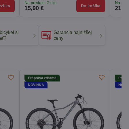
Na predajni 2+ ks
Na pred
ošíka
Do košíka
15,90 €
21,90
bicykel si
Garancia najnižšej
ať?
ceny
Preprava zdarma
Prepr
NOVINKA
NOVI