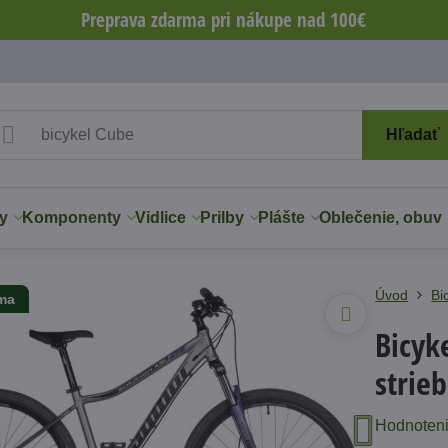
Preprava zdarma pri nákupe nad 100€
Hľadať
y
Komponenty
Vidlice
Prilby
Plášte
Oblečenie, obuv
Úvod
Bi
rma
Bicyk
strie
Hodnoten