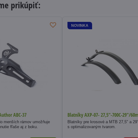
e prikúpiť:
NOVINKA
 Author ABC-37
Blatníky AXP-07- 27,5"-700C-29"/6
 do menších rámov umožňuje
Blatníky pre krosové a MTB 27,5" a 29"
nutie fľaše aj z boku.
s optimalizovaným tvarom.