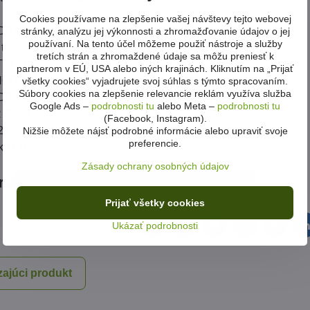
Cookies používame na zlepšenie vašej návštevy tejto webovej
OR 8° 640 / 660 mm
stránky, analýzu jej výkonnosti a zhromažďovanie údajov o jej
používaní. Na tento účel môžeme použiť nástroje a služby
tvrdená pena
tretích strán a zhromaždené údaje sa môžu preniesť k
THOR alu
partnerom v EÚ, USA alebo iných krajinách. Kliknutím na „Prijať
OR alu (31.6)
všetky cookies“ vyjadrujete svoj súhlas s týmto spracovaním.
Súbory cookies na zlepšenie relevancie reklám využíva služba
R (34.9)
Google Ads –
podrobnosti tu
alebo Meta –
podrobnosti tu
 Fenix
(Facebook, Instagram).
 27
Nižšie môžete nájsť podrobné informácie alebo upraviť svoje
preferencie.
g / 16"
Zásady ochrany osobných údajov
rie
Bicykle
Horské dámske
Author
Prijať všetky cookies
Ukázať podrobnosti
Facebook
Twitter
Bluesky
Pinterest
Reddit
L
ajúci produkt