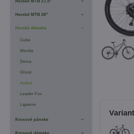
Horské MTB 27,5"
Horské MTB 26"
Horské dámske
Cube
Merida
Dema
Ghost
Author
Leader Fox
Lapierre
Varian
Krosové pánske
Krosové dámske