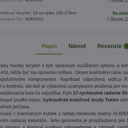
:
42934311
Štvrtok
1
Skladové číslo
Veľkosť bicykla
:
18-na výšku 165-178cm
Na skla
:
42934312
Štvrtok
1
Skladové číslo
Popis
Návod
Recenzie
0
sky horský bicykel s tým správnym vyvážením výkonu a kom
 ASL môže byť tou správnou voľbou. Okrem kvalitného rámu sa 
spoľahlivými komponentmi. Napríklad odpružená vidlica 
t a kontrolu, ale tiež je vybavená uzamykaním pruženia pre rov
 pedálovania bola čo najvyššia. Kým
27-rychlostné radenie Sh
liapať prudký kopec,
hydraulické kotúčové brzdy Tektro
vám 
koľvek počasia.
vaný z tvarovaných trubiek z ľahkej hliníkovej zliatiny AL606
ním radiacej kabeláže. Jeho geometria je prispôsobená pre 
kel obratný a dodával jazdkyni sebavedomie a zároveň zaist