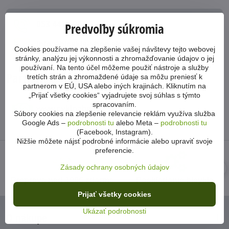
053 4413 064
Predvoľby súkromia
info​@bicykle-shop​.sk
Cookies používame na zlepšenie vašej návštevy tejto webovej
stránky, analýzu jej výkonnosti a zhromažďovanie údajov o jej
používaní. Na tento účel môžeme použiť nástroje a služby
Partnerský eshop
tretích strán a zhromaždené údaje sa môžu preniesť k
partnerom v EÚ, USA alebo iných krajinách. Kliknutím na
„Prijať všetky cookies“ vyjadrujete svoj súhlas s týmto
spracovaním.
www​.cykloabc​.sk
Súbory cookies na zlepšenie relevancie reklám využíva služba
Google Ads –
podrobnosti tu
alebo Meta –
podrobnosti tu
(Facebook, Instagram).
Nižšie môžete nájsť podrobné informácie alebo upraviť svoje
preferencie.
Zásady ochrany osobných údajov
Preprava nad 100€ zdarma
Poskladanie bicykla
Prijať všetky cookies
Ukázať podrobnosti
O nákupe