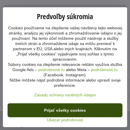
053 4413 064
Predvoľby súkromia
info​@bicykle-shop​.sk
Cookies používame na zlepšenie vašej návštevy tejto webovej
stránky, analýzu jej výkonnosti a zhromažďovanie údajov o jej
používaní. Na tento účel môžeme použiť nástroje a služby
Partnerský eshop
tretích strán a zhromaždené údaje sa môžu preniesť k
partnerom v EÚ, USA alebo iných krajinách. Kliknutím na
„Prijať všetky cookies“ vyjadrujete svoj súhlas s týmto
spracovaním.
www​.cykloabc​.sk
Súbory cookies na zlepšenie relevancie reklám využíva služba
Google Ads –
podrobnosti tu
alebo Meta –
podrobnosti tu
(Facebook, Instagram).
Nižšie môžete nájsť podrobné informácie alebo upraviť svoje
preferencie.
Zásady ochrany osobných údajov
Preprava nad 100€ zdarma
Poskladanie bicykla
Prijať všetky cookies
Ukázať podrobnosti
O nákupe