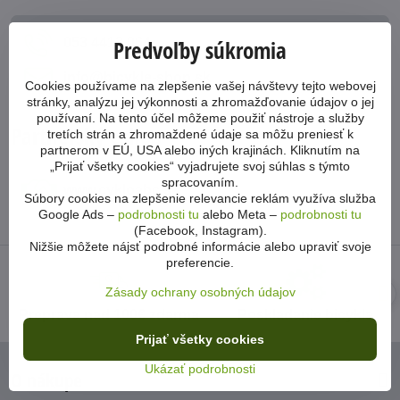
053 4413 064
Predvoľby súkromia
info​@bicykle-shop​.sk
Cookies používame na zlepšenie vašej návštevy tejto webovej
stránky, analýzu jej výkonnosti a zhromažďovanie údajov o jej
používaní. Na tento účel môžeme použiť nástroje a služby
Partnerský eshop
tretích strán a zhromaždené údaje sa môžu preniesť k
partnerom v EÚ, USA alebo iných krajinách. Kliknutím na
„Prijať všetky cookies“ vyjadrujete svoj súhlas s týmto
spracovaním.
www​.cykloabc​.sk
Súbory cookies na zlepšenie relevancie reklám využíva služba
Google Ads –
podrobnosti tu
alebo Meta –
podrobnosti tu
(Facebook, Instagram).
Nižšie môžete nájsť podrobné informácie alebo upraviť svoje
preferencie.
Zásady ochrany osobných údajov
Preprava nad 100€ zdarma
Poskladanie bicykla
Prijať všetky cookies
Ukázať podrobnosti
O nákupe