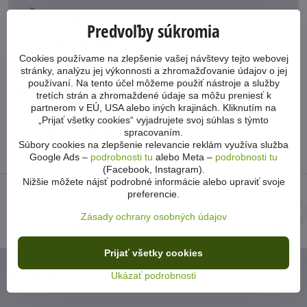
053 4413 064
Predvoľby súkromia
info​@bicykle-shop​.sk
Cookies používame na zlepšenie vašej návštevy tejto webovej
stránky, analýzu jej výkonnosti a zhromažďovanie údajov o jej
používaní. Na tento účel môžeme použiť nástroje a služby
Partnerský eshop
tretích strán a zhromaždené údaje sa môžu preniesť k
partnerom v EÚ, USA alebo iných krajinách. Kliknutím na
„Prijať všetky cookies“ vyjadrujete svoj súhlas s týmto
www​.cykloabc​.sk
spracovaním.
Súbory cookies na zlepšenie relevancie reklám využíva služba
Google Ads –
podrobnosti tu
alebo Meta –
podrobnosti tu
(Facebook, Instagram).
Nižšie môžete nájsť podrobné informácie alebo upraviť svoje
preferencie.
Zásady ochrany osobných údajov
Preprava nad 100€ zdarma
Poskladanie bicykla
Prijať všetky cookies
O nákupe
Ukázať podrobnosti