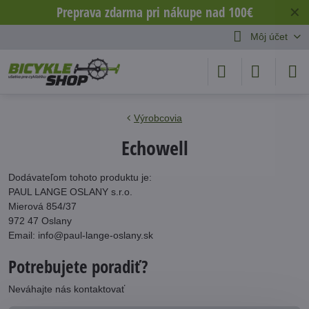
Preprava zdarma pri nákupe nad 100€
✕
Môj účet
Výrobcovia
Echowell
Dodávateľom tohoto produktu je:
PAUL LANGE OSLANY s.r.o.
Mierová 854/37
972 47 Oslany
Email: info@paul-lange-oslany.sk
Potrebujete poradiť?
Neváhajte nás kontaktovať