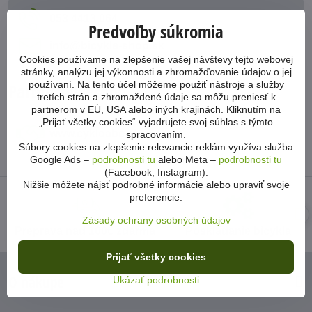
053 4413 064
Predvoľby súkromia
info​@bicykle-shop​.sk
Cookies používame na zlepšenie vašej návštevy tejto webovej
stránky, analýzu jej výkonnosti a zhromažďovanie údajov o jej
používaní. Na tento účel môžeme použiť nástroje a služby
Partnerský eshop
tretích strán a zhromaždené údaje sa môžu preniesť k
partnerom v EÚ, USA alebo iných krajinách. Kliknutím na
„Prijať všetky cookies“ vyjadrujete svoj súhlas s týmto
www​.cykloabc​.sk
spracovaním.
Súbory cookies na zlepšenie relevancie reklám využíva služba
Google Ads –
podrobnosti tu
alebo Meta –
podrobnosti tu
(Facebook, Instagram).
Nižšie môžete nájsť podrobné informácie alebo upraviť svoje
preferencie.
Zásady ochrany osobných údajov
Preprava nad 100€ zdarma
Poskladanie bicykla
Prijať všetky cookies
O nákupe
Ukázať podrobnosti