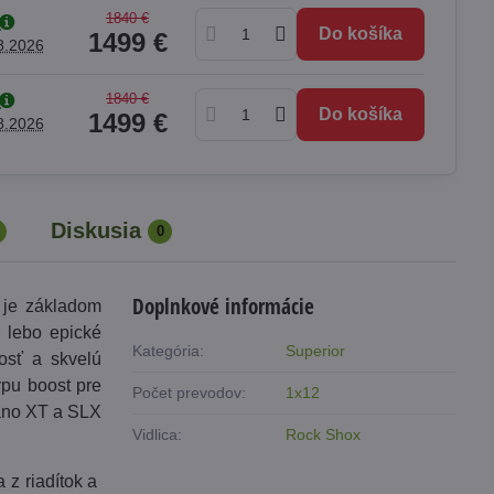
1840 €
Do košíka
1499 €
8.2026
1840 €
Do košíka
1499 €
8.2026
Diskusia
0
Doplnkové informácie
y je základom
 lebo epické
Kategória:
Superior
hosť a skvelú
ypu boost pre
Počet prevodov:
1x12
mano XT a SLX
Vidlica:
Rock Shox
 z riadítok a