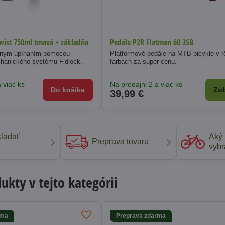
Twist 750ml tmavá + základňa
Pedále P2R Flatman 60 3SB
ívnym upínaním pomocou
Platformové pedále na MTB bicykle v 
hanického systému Fidlock.
farbách za super cenu.
 viac ks
Na predajni 2 a viac ks
Do košíka
Zob
39,99 €
ladať
Aký 
Preprava tovaru
vybr
kty v tejto kategórii
rma
Preprava zdarma