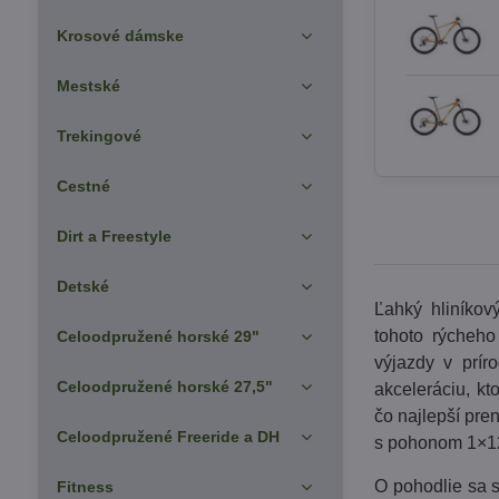
Krosové dámske
Mestské
Trekingové
Cestné
Dirt a Freestyle
Detské
Ľahký hliníkov
tohoto rýcheho
Celoodpružené horské 29"
výjazdy v prír
Celoodpružené horské 27,5"
akceleráciu, k
čo najlepší pr
Celoodpružené Freeride a DH
s pohonom 1×1
O pohodlie sa 
Fitness