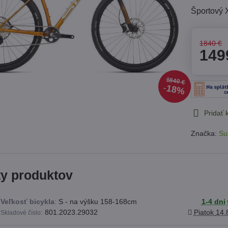
Športový 
1840 €
149
1840 €
18%
Pridať
Značka:
Su
ty produktov
Veľkosť bicykla
:
S - na výšku 158-168cm
1-4 dni
:
801.2023.29032
Piatok
14.
Skladové číslo