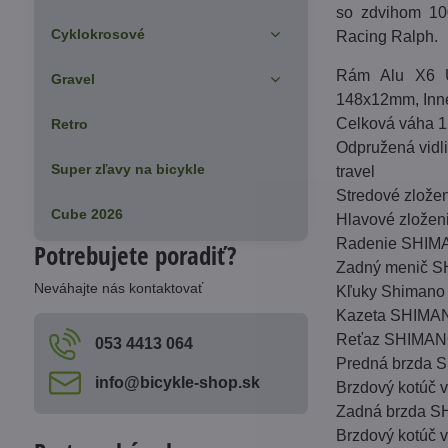
so zdvihom 10
Cyklokrosové
Racing Ralph.
Rám Alu X6 Ul
Gravel
148x12mm, Inne
Celková váha 1
Retro
Odpružená vidl
Super zľavy na bicykle
travel
Stredové zlož
Cube 2026
Hlavové zlože
Radenie SHIMA
Potrebujete poradiť?
Zadný menič S
Neváhajte nás kontaktovať
Kľuky Shimano
Kazeta SHIMAN
Reťaz SHIMA
053 4413 064
Predná brzda S
info​@bicykle-shop​.sk
Brzdový kotúč
Zadná brzda SH
Brzdový kotúč