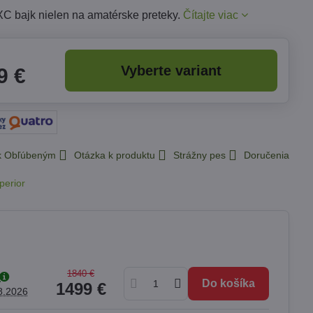
XC bajk nielen na amatérske preteky.
Čítajte viac
Vyberte variant
9 €
 k Obľúbeným
Otázka k produktu
Strážny pes
Doručenia
perior
1840 €
Do košíka
1499 €
8.2026