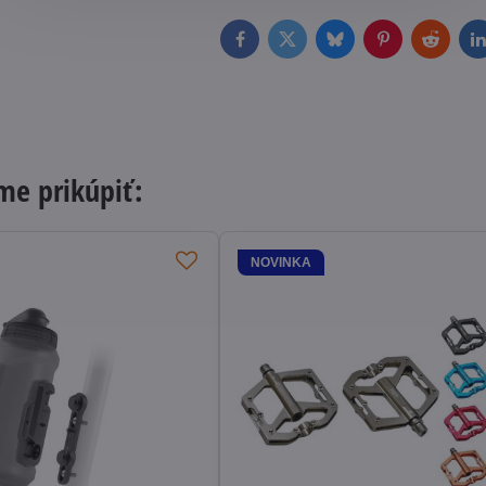
Facebook
Twitter
Bluesky
Pinterest
Reddit
L
e prikúpiť:
NOVINKA