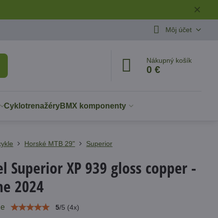
✕
Môj účet
Nákupný košík
0 €
Cyklotrenažéry
BMX komponenty
cykle
Horské MTB 29"
Superior
el Superior XP 939 gloss copper -
me 2024
ie
5
/
5
(
4
x)