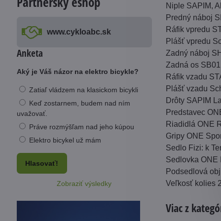
Partnerský eshop
Niple SAPIM, A
Predný náboj 
Ráfik vpredu S
www​.cykloabc​.sk
Plášť vpredu S
Anketa
Zadný náboj 
Zadná os SB01,
Aký je Váš názor na elektro bicykle?
Ráfik vzadu ST
Plášť vzadu Sc
Zatiaľ vládzem na klasickom bicykli
Drôty SAPIM La
Keď zostarnem, budem nad ním
Predstavec ONE
uvažovať.
Riadidlá ONE R
Práve rozmýšľam nad jeho kúpou
Gripy ONE Spor
Elektro bicykel už mám
Sedlo Fizi: k Te
Sedlovka ONE R
Hlasovať!
Podsedlová ob
Veľkosť kolies 
Zobraziť výsledky
Viac z kategó