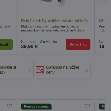
Fľaša Fidlock Twist 600ml tmavá + základňa
Taška n
rôznych
Fľaša s inovatívnym upínaním pomocou
Praktická, vod
magneticko-mechanického systému Fidlock.
mobil a 
Na predajni 2 a viac ks
Na pred
raziť
Do košíka
39,90 €
19,90
bicykel si
Garancia najnižšej
ať?
ceny
Preprava zdarma
Prepr