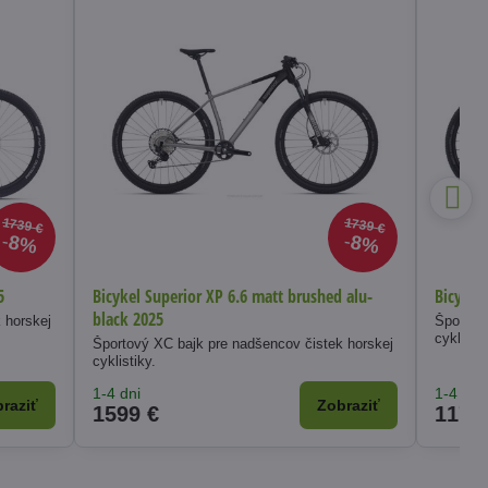
1739 €
1739 €
8%
8%
5
Bicykel Superior XP 6.6 matt brushed alu-
Bicykel
black 2025
 horskej
Športový
cyklistik
Športový XC bajk pre nadšencov čistek horskej
cyklistiky.
1-4 dni
1-4 dni
raziť
Zobraziť
1599 €
1179