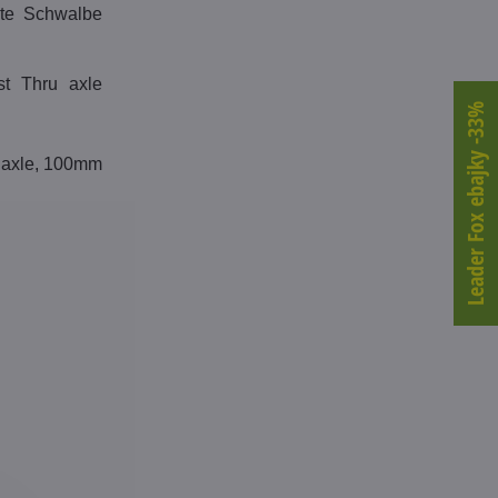
šte Schwalbe
t Thru axle
Leader Fox ebajky -33%
 axle, 100mm