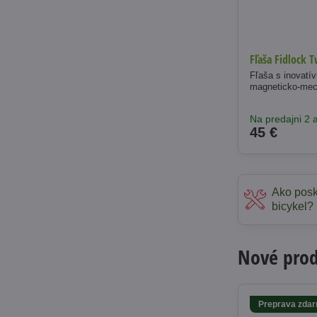
Fľaša Fidlock 
Fľaša s inovat
magneticko-mec
Na predajni 2 a
45 €
Ako posk
bicykel?
Nové produ
Preprava zda