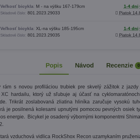
Veľkosť bicykla
:
M - na výšku 167-179cm
1-4 dni
:
801.2023.29033
Piatok
14.
Skladové číslo
Veľkosť bicykla
:
XL-na výšku 185-195cm
1-4 dni
:
801.2023.29035
Piatok
14.
Skladové číslo
Popis
Návod
Recenzie
0
ý rám s novou profiláciou trubiek pre skvelý zážitok z jazd
 XC hardailu, ktorý už sľubuje aj účasť na cyklomaratónoch
ode. Trikrát zoslabovaná zliatina hliníka zaručuje vysokú tu
torá je posilnená kolesami upnutými pomocou pevných osiek t
enos energie. Bicykel je osadený výbornými komponentmi Shi
2.
stará vzduchová vidlica RockShox Recon uzamykaním pruženia