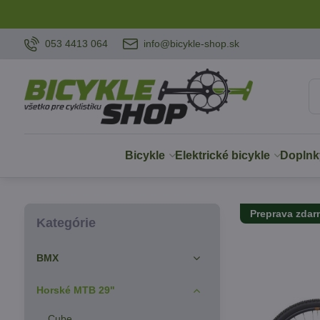
053 4413 064
info@bicykle-shop.sk
Bicykle
Elektrické bicykle
Doplnk
Preprava zda
Kategórie
BMX
Horské MTB 29"
Cube