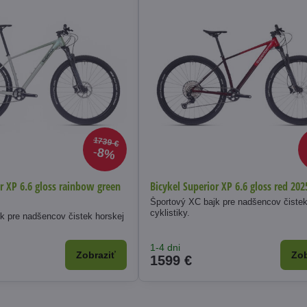
1739 €
8%
r XP 6.6 gloss rainbow green
Bicykel Superior XP 6.6 gloss red 202
Športový XC bajk pre nadšencov čistek
cyklistiky.
k pre nadšencov čistek horskej
1-4 dni
Zobraziť
Zob
1599 €