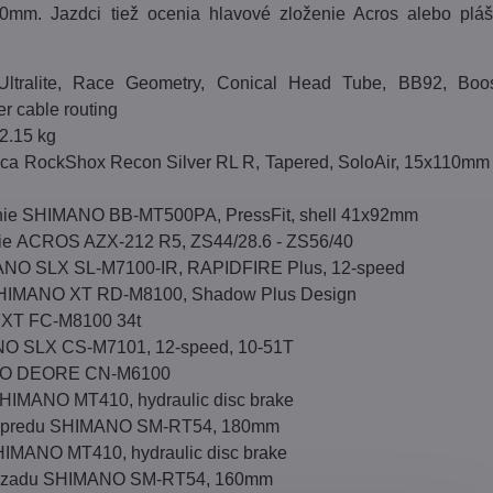
0mm. Jazdci tiež ocenia hlavové zloženie Acros alebo plá
tralite, Race Geometry, Conical Head Tube, BB92, Boos
r cable routing
2.15 kg
ica RockShox Recon Silver RL R, Tapered, SoloAir, 15x110mm
enie SHIMANO BB-MT500PA, PressFit, shell 41x92mm
nie ACROS AZX-212 R5, ZS44/28.6 - ZS56/40
NO SLX SL-M7100-IR, RAPIDFIRE Plus, 12-speed
HIMANO XT RD-M8100, Shadow Plus Design
 XT FC-M8100 34t
O SLX CS-M7101, 12-speed, 10-51T
NO DEORE CN-M6100
HIMANO MT410, hydraulic disc brake
 vpredu SHIMANO SM-RT54, 180mm
IMANO MT410, hydraulic disc brake
 vzadu SHIMANO SM-RT54, 160mm