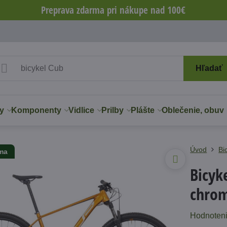
Preprava zdarma pri nákupe nad 100€
Hľadať
y
Komponenty
Vidlice
Prilby
Plášte
Oblečenie, obuv
Úvod
Bi
rma
Bicyk
chro
Hodnoten