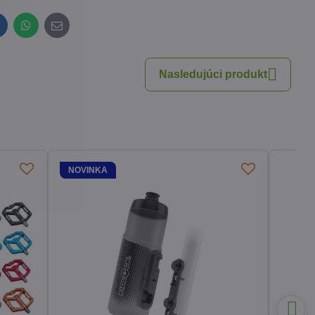
inkedIn
WhatsApp
E-
mail
Nasledujúci produkt
NOVINKA