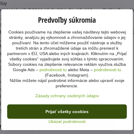
lloy
SHIMANO HB-TC500-15-B, 32H, CL, 15x110mm, THRU Type A
Predvoľby súkromia
TARS J25D, Disc, 32H
chwalbe Racing Ralph Performance, 29x2.25", ADDIX
Cookies používame na zlepšenie vašej návštevy tejto webovej
SHIMANO FH-TC500-MS-B, 32H, CL, 12X148mm, THRU Type 
stránky, analýzu jej výkonnosti a zhromažďovanie údajov o jej
 TA12x171.5, M12xP1.5x15.5L, Black
používaní. Na tento účel môžeme použiť nástroje a služby
ARS J25D, Disc, 32H
tretích strán a zhromaždené údaje sa môžu preniesť k
partnerom v EÚ, USA alebo iných krajinách. Kliknutím na „Prijať
hwalbe Racing Ralph Performance, 29x2.25", ADDIX
všetky cookies“ vyjadrujete svoj súhlas s týmto spracovaním.
ser/Race, Stainless Black
Súbory cookies na zlepšenie relevancie reklám využíva služba
 Race, Alloy, 31,8 mm, -7
Google Ads –
podrobnosti tu
alebo Meta –
podrobnosti tu
(Facebook, Instagram).
ace, Alloy, 5mm rise, 31.8mm
Nižšie môžete nájsť podrobné informácie alebo upraviť svoje
t, Lock-On
preferencie.
rra Aidon X5, Alloy
Zásady ochrany osobných údajov
ace, Alloy, 27.2mm
jímka ONE CC-904A, 31.8mm, Full CNC mahined, Black
29
Prijať všetky cookies
Ukázať podrobnosti
rie
Bicykle
Horské MTB 29"
Superior