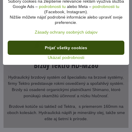
Súbory cookies na zlepšenie relevancie reklám využíva služba
Google Ads –
podrobnosti tu
alebo Meta –
podrobnosti tu
(Facebook, Instagram).
Nižšie môžete nájsť podrobné informácie alebo upraviť svoje
preferencie.
Zásady ochrany osobných údajov
Prijať všetky cookies
Ukázať podrobnosti
Brzdy Tektro HD-M280
Hydraulický brzdový systém od špecialistu na brzové systémy,
firmy Tektro predstavuje rokmi osvedčený a spoľahlivý systém.
Brzdy sú osadené organickými platničkami Shimano, ktoré
ponúkajú okamžitú účinnosť a nízku hlučnosť.
Brzdové kotúče sú taktiež od Tektra, s priemerom 160mm na
oboch kolesách. Hydraulická náplň je minerálny olej, takže sme
ešte aj šetrní k prírode.