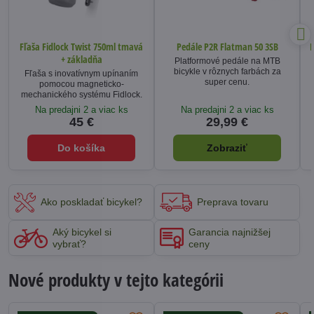
Fľaša Fidlock Twist 750ml tmavá
Pedále P2R Flatman 50 3SB
K
+ základňa
Platformové pedále na MTB
bicykle v rôznych farbách za
Fľaša s inovatívnym upínaním
super cenu.
pomocou magneticko-
mechanického systému Fidlock.
Na predajni 2 a viac ks
Na predajni 2 a viac ks
45 €
29,99 €
Do košíka
Zobraziť
Ako poskladať bicykel?
Preprava tovaru
Aký bicykel si
Garancia najnižšej
vybrať?
ceny
Nové produkty v tejto kategórii