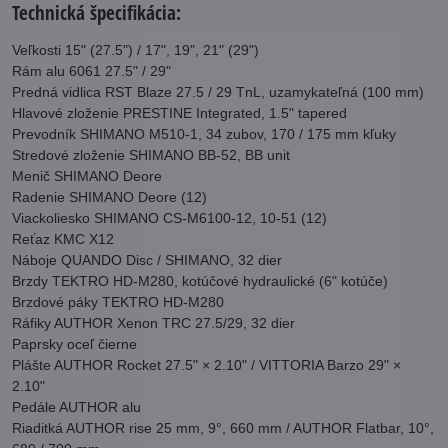
Technická špecifikácia:
Veľkosti 15" (27.5") / 17", 19", 21" (29")
Rám alu 6061 27.5" / 29"
Predná vidlica RST Blaze 27.5 / 29 TnL, uzamykateľná (100 mm)
Hlavové zloženie PRESTINE Integrated, 1.5" tapered
Prevodník SHIMANO M510-1, 34 zubov, 170 / 175 mm kľuky
Stredové zloženie SHIMANO BB-52, BB unit
Menič SHIMANO Deore
Radenie SHIMANO Deore (12)
Viackoliesko SHIMANO CS-M6100-12, 10-51 (12)
Reťaz KMC X12
Náboje QUANDO Disc / SHIMANO, 32 dier
Brzdy TEKTRO HD-M280, kotúčové hydraulické (6" kotúče)
Brzdové páky TEKTRO HD-M280
Ráfiky AUTHOR Xenon TRC 27.5/29, 32 dier
Paprsky oceľ čierne
Plášte AUTHOR Rocket 27.5" × 2.10" / VITTORIA Barzo 29" ×
2.10"
Pedále AUTHOR alu
Riaditká AUTHOR rise 25 mm, 9°, 660 mm / AUTHOR Flatbar, 10°,