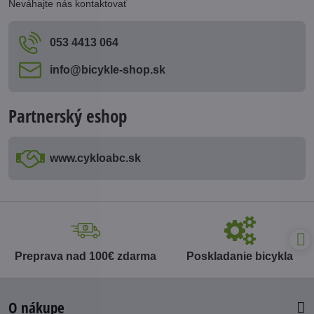
Neváhajte nás kontaktovať
053 4413 064
info​@bicykle-shop​.sk
Partnerský eshop
www​.cykloabc​.sk
Preprava nad 100€ zdarma
Poskladanie bicykla
O nákupe