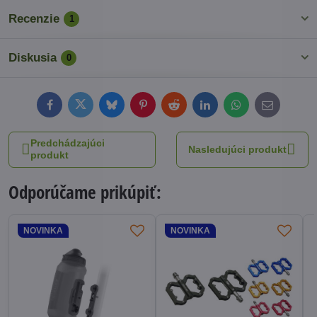
Recenzie
1
Diskusia
0
Facebook
Twitter
Bluesky
Pinterest
Reddit
LinkedIn
WhatsApp
E-
mail
Predchádzajúci
Nasledujúci produkt
produkt
Odporúčame prikúpiť:
NOVINKA
NOVINKA