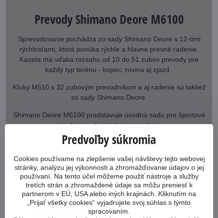
Prevody Shimano Deore M6100
Sprevodovanie pochádza zo sady Shimano Deore s 12-timi
rýchlosťami, ktorá ponúka rýchle a hlavne presné radenie.
Kazeta má vďaka rozsahu od 10 do 51 zubov prevody pre
každý typ terénu - kopec, rovina aj zjazd.
Kľuky M510 s 32 zubovým prevodníkom a aj radenie sú taktiež
zo sady Shimano Deore.
Shimano Deore M6100 predstavuje úvodnú sadu pre športové
jazdenie s dvanástimi prevodmi.
Predvoľby súkromia
Cookies používame na zlepšenie vašej návštevy tejto webovej
stránky, analýzu jej výkonnosti a zhromažďovanie údajov o jej
používaní. Na tento účel môžeme použiť nástroje a služby
tretích strán a zhromaždené údaje sa môžu preniesť k
partnerom v EÚ, USA alebo iných krajinách. Kliknutím na
„Prijať všetky cookies“ vyjadrujete svoj súhlas s týmto
spracovaním.