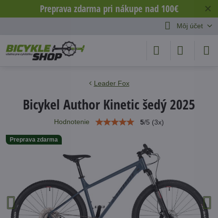
Preprava zdarma pri nákupe nad 100€
✕
Môj účet
Leader Fox
Bicykel Author Kinetic šedý 2025
Hodnotenie
5
/
5
(
3
x)
Preprava zdarma