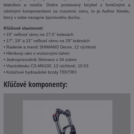
blatníkov a nosiča. Dobre postavený bicykel s funkčnými a
odolnými komponentami za rozumnú cenu, to je Author Kinetic,
ktorý v sebe nezaprie športového ducha..
Kľúčové vlastnosti:
• 15" veľkosť rámu na 27,5" kolesách
• 17", 19" a 21" veľkosť rámu na 29" kolesách
• Radenie a menič SHIMANO Deore, 12 rýchlostí
• Hliníkový rám s vnútornými ťahmi
• Jednoprevodník Shimano s 34 zubmi
• Viackoliesko CS-M6100, 12 rýchlostí, 10-51
• Kotúčové hydraulické brzdy TEKTRO
Kľúčové komponenty: