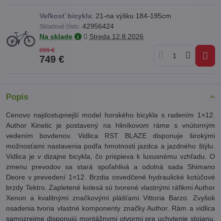
Veľkosť bicykla
:
21-na výšku 184-195cm
:
42956424
Skladové číslo
Na sklade
Streda
12.8.2026
899 €
749 €
Popis
Cenovo najdostupnejší model horského bicykla s radením 1×12.
Author Kinetic je postavený na hliníkovom ráme s vnútorným
vedením bovdenov. Vidlica RST BLAZE disponuje širokými
možnosťami nastavenia podľa hmotnosti jazdca a jazdného štýlu.
Vidlica je v dizajne bicykla, čo prispieva k luxusnému vzhľadu. O
zmenu prevodov sa stará spoľahlivá a odolná sada Shimano
Deore v prevedení 1×12. Brzdia osvedčené hydraulické kotúčové
brzdy Tektro. Zapletené kolesá sú tvorené vlastnými ráfikmi Author
Xenon a kvalitnými značkovými plášťami Vittoria Barzo. Zvyšok
osadenia tvoria vlastné komponenty značky Author. Rám a vidlica
samozrejme disponujú montážnymi otvormi pre uchytenie stojanu,