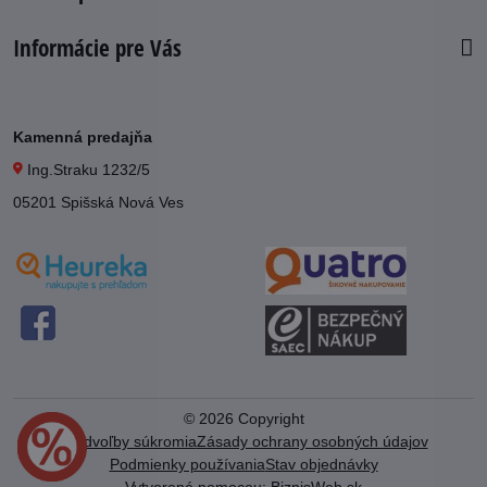
Informácie pre Vás
Kamenná predajňa
Ing.Straku 1232/5
05201 Spišská Nová Ves
©
2026
Copyright
Predvoľby súkromia
Zásady ochrany osobných údajov
Podmienky používania
Stav objednávky
Vytvorené pomocou:
BiznisWeb.sk