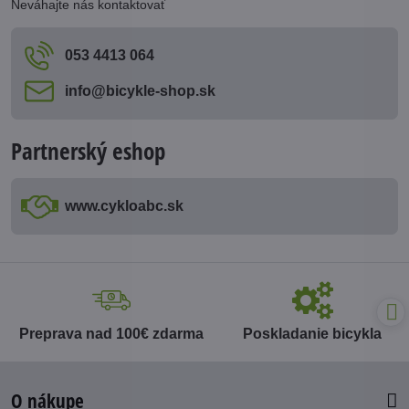
Neváhajte nás kontaktovať
053 4413 064
info​@bicykle-shop​.sk
Partnerský eshop
www​.cykloabc​.sk
Preprava nad 100€ zdarma
Poskladanie bicykla
O nákupe