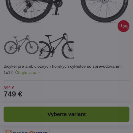
16%
Bicykel pre ambicióznych horských cyklistov so sprevodovaním
1x12.
Čítajte viac
899 €
749 €
Vyberte variant