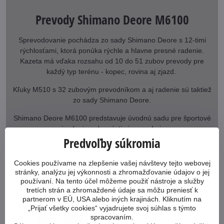
Prevody Shimano Deore M6100
Sprevodovanie pochádza zo sady Shimano Deore s 12-timi
rýchlosťami, ktorá ponúka rýchle a hlavne presné radenie.
Kazeta má vďaka rozsahu od 10 do 51 zubov prevody pre
každý typ terénu - kopec, rovina aj zjazd.
Kľuky M510 s 32 zubovým prevodníkom a aj radenie sú taktiež
zo sady Shimano Deore.
Shimano Deore M6100 predstavuje úvodnú sadu pre športové
jazdenie s dvanástimi prevodmi.
Predvoľby súkromia
Cookies používame na zlepšenie vašej návštevy tejto webovej
stránky, analýzu jej výkonnosti a zhromažďovanie údajov o jej
používaní. Na tento účel môžeme použiť nástroje a služby
tretích strán a zhromaždené údaje sa môžu preniesť k
partnerom v EÚ, USA alebo iných krajinách. Kliknutím na
„Prijať všetky cookies“ vyjadrujete svoj súhlas s týmto
spracovaním.