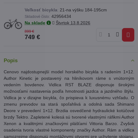
Veľkosť bicykla
:
21-na výšku 184-195cm
:
42956434
Skladové číslo
Na sklade
Štvrtok
13.8.2026
899 €
749 €
Popis
Cenovo najdostupnejší model horského bicykla s radením 1×12.
Author Kinetic je postavený na hliníkovom ráme s vnútorným
vedením bovdenov. Vidlica RST BLAZE disponuje širokými
možnosťami nastavenia podľa hmotnosti jazdca a jazdného štýlu.
Vidlica je v dizajne bicykla, čo prispieva k luxusnému vzhľadu. O
zmenu prevodov sa stará spoľahlivá a odolná sada Shimano
Deore v prevedení 1×12. Brzdia osvedčené hydraulické kotúčové
brzdy Tektro. Zapletené kolesá sú tvorené vlastnými ráfikmi Author
Xenon a kvalitnými značkovými plášťami Vittoria Barzo. Zvyšok
osadenia tvoria vlastné komponenty značky Author. Rám a vidlica
samozrejme disponujú montážnymi otvormi pre uchytenie stojanu,