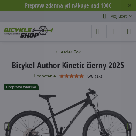
Preprava zdarma pri nákupe nad 100€
✕
Môj účet
Leader Fox
Bicykel Author Kinetic čierny 2025
Hodnotenie
5
/
5
(
1
x)
Preprava zdarma