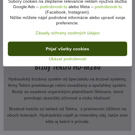
Súbory cookies na zlepšenie relevancie reklám využíva služba
Google Ads –
podrobnosti tu
alebo Meta –
podrobnosti tu
(Facebook, Instagram).
Nižšie môžete nájsť podrobné informácie alebo upraviť svoje
preferencie.
Zásady ochrany osobných údajov
Prijať všetky cookies
Ukázať podrobnosti
Brzdy Tektro HD-M280
Hydraulický brzdový systém od špecialistu na brzové systémy,
firmy Tektro predstavuje rokmi osvedčený a spoľahlivý systém.
Brzdy sú osadené organickými platničkami Shimano, ktoré
ponúkajú okamžitú účinnosť a nízku hlučnosť.
Brzdové kotúče sú taktiež od Tektra, s priemerom 160mm na
oboch kolesách. Hydraulická náplň je minerálny olej, takže sme
ešte aj šetrní k prírode.