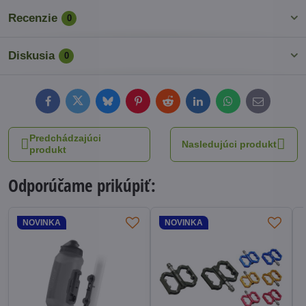
Recenzie
0
Diskusia
0
Facebook
Twitter
Bluesky
Pinterest
Reddit
LinkedIn
WhatsApp
E-
mail
Predchádzajúci
Nasledujúci produkt
produkt
Odporúčame prikúpiť:
NOVINKA
NOVINKA