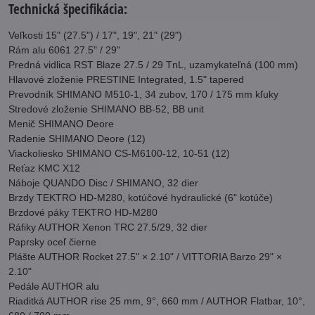
Technická špecifikácia:
Veľkosti 15" (27.5") / 17", 19", 21" (29")
Rám alu 6061 27.5" / 29"
Predná vidlica RST Blaze 27.5 / 29 TnL, uzamykateľná (100 mm)
Hlavové zloženie PRESTINE Integrated, 1.5" tapered
Prevodník SHIMANO M510-1, 34 zubov, 170 / 175 mm kľuky
Stredové zloženie SHIMANO BB-52, BB unit
Menič SHIMANO Deore
Radenie SHIMANO Deore (12)
Viackoliesko SHIMANO CS-M6100-12, 10-51 (12)
Reťaz KMC X12
Náboje QUANDO Disc / SHIMANO, 32 dier
Brzdy TEKTRO HD-M280, kotúčové hydraulické (6" kotúče)
Brzdové páky TEKTRO HD-M280
Ráfiky AUTHOR Xenon TRC 27.5/29, 32 dier
Paprsky oceľ čierne
Plášte AUTHOR Rocket 27.5" × 2.10" / VITTORIA Barzo 29" ×
2.10"
Pedále AUTHOR alu
Riaditká AUTHOR rise 25 mm, 9°, 660 mm / AUTHOR Flatbar, 10°,