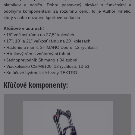
blatníkov a nosiča. Dobre postavený bicykel s funkčnými a
odolnými komponentami za rozumnú cenu, to je Author Kinetic,
ktorý v sebe nezaprie športového ducha..
Kľúčové vlastnosti:
• 15" veľkosť rámu na 27,5" kolesách
• 17", 19" a 21" veľkosť rámu na 29" kolesách
• Radenie a menič SHIMANO Deore, 12 rýchlostí
• Hliníkový rám s vnútornými ťahmi
• Jednoprevodník Shimano s 34 zubmi
• Viackoliesko CS-M6100, 12 rýchlostí, 10-51
• Kotúčové hydraulické brzdy TEKTRO
Kľúčové komponenty: