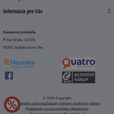
Informácie pre Vás
Kamenná predajňa
Ing.Straku 1232/5
05201 Spišská Nová Ves
©
2026
Copyright
Predvoľby súkromia
Zásady ochrany osobných údajov
Podmienky používania
Stav objednávky
Vytvorené pomocou:
BiznisWeb.sk