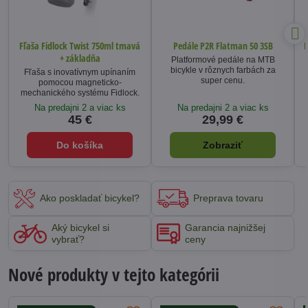
Fľaša Fidlock Twist 750ml tmavá
Pedále P2R Flatman 50 3SB
K
+ základňa
Platformové pedále na MTB
bicykle v rôznych farbách za
Fľaša s inovatívnym upínaním
super cenu.
pomocou magneticko-
mechanického systému Fidlock.
Na predajni 2 a viac ks
Na predajni 2 a viac ks
45 €
29,99 €
Do košíka
Zobraziť
Ako poskladať bicykel?
Preprava tovaru
Aký bicykel si
Garancia najnižšej
vybrať?
ceny
Nové produkty v tejto kategórii