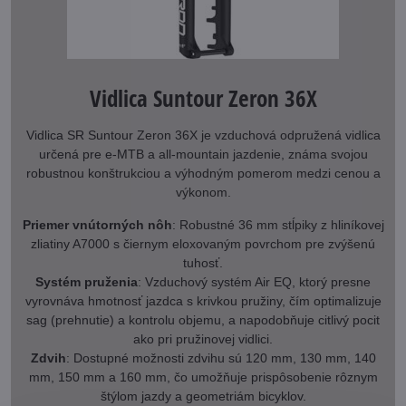
Vidlica Suntour Zeron 36X
Vidlica SR Suntour Zeron 36X je vzduchová odpružená vidlica
určená pre e-MTB a all-mountain jazdenie, známa svojou
robustnou konštrukciou a výhodným pomerom medzi cenou a
výkonom.
Priemer vnútorných nôh
: Robustné 36 mm stĺpiky z hliníkovej
zliatiny A7000 s čiernym eloxovaným povrchom pre zvýšenú
tuhosť.
Systém pruženia
: Vzduchový systém Air EQ, ktorý presne
vyrovnáva hmotnosť jazdca s krivkou pružiny, čím optimalizuje
sag (prehnutie) a kontrolu objemu, a napodobňuje citlivý pocit
ako pri pružinovej vidlici.
Zdvih
: Dostupné možnosti zdvihu sú 120 mm, 130 mm, 140
mm, 150 mm a 160 mm, čo umožňuje prispôsobenie rôznym
štýlom jazdy a geometriám bicyklov.