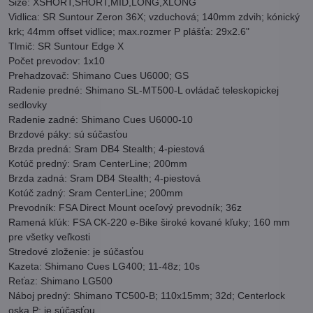
Size: XSHORT,SHORT,MID,LONG,XLONG
Vidlica: SR Suntour Zeron 36X; vzduchová; 140mm zdvih; kónický
krk; 44mm offset vidlice; max.rozmer P plášťa: 29x2.6"
Tlmič: SR Suntour Edge X
Počet prevodov: 1x10
Prehadzovač: Shimano Cues U6000; GS
Radenie predné: Shimano SL-MT500-L ovládač teleskopickej
sedlovky
Radenie zadné: Shimano Cues U6000-10
Brzdové páky: sú súčasťou
Brzda predná: Sram DB4 Stealth; 4-piestová
Kotúč predný: Sram CenterLine; 200mm
Brzda zadná: Sram DB4 Stealth; 4-piestová
Kotúč zadný: Sram CenterLine; 200mm
Prevodník: FSA Direct Mount oceľový prevodník; 36z
Ramená kľúk: FSA CK-220 e-Bike široké kované kľuky; 160 mm
pre všetky veľkosti
Stredové zloženie: je súčasťou
Kazeta: Shimano Cues LG400; 11-48z; 10s
Reťaz: Shimano LG500
Náboj predný: Shimano TC500-B; 110x15mm; 32d; Centerlock
oska P: je súčasťou