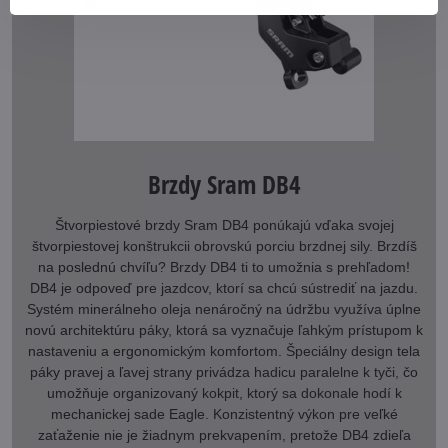
Brzdy Sram DB4
Štvorpiestové brzdy Sram DB4 ponúkajú vďaka svojej
štvorpiestovej konštrukcii obrovskú porciu brzdnej sily. Brzdíš
na poslednú chvíľu? Brzdy DB4 ti to umožnia s prehľadom!
DB4 je odpoveď pre jazdcov, ktorí sa chcú sústrediť na jazdu.
Systém minerálneho oleja nenáročný na údržbu využíva úplne
novú architektúru páky, ktorá sa vyznačuje ľahkým prístupom k
nastaveniu a ergonomickým komfortom. Špeciálny design tela
páky pravej a ľavej strany privádza hadicu paralelne k tyči, čo
umožňuje organizovaný kokpit, ktorý sa dokonale hodí k
mechanickej sade Eagle. Konzistentný výkon pre veľké
zaťaženie nie je žiadnym prekvapením, pretože DB4 zdieľa