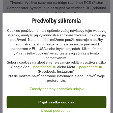
Tlmenie: Využíva uzavretú cartridge (patrónu) PCS (Piston
Compensator System) a je dostupná vo verziách RC (rebound
a compression adjustment), 2CR a 3CR (pokročilejšie
Predvoľby súkromia
nastavenia kompresie).
Oska: Je navrhnutá pre Boost štandard, s rozmermi 15x110
mm pevnou osk ou (k dispozícii sú verzie s rýchloupinákom
Cookies používame na zlepšenie vašej návštevy tejto webovej
alebo na imbusový kľúč).
stránky, analýzu jej výkonnosti a zhromažďovanie údajov o jej
používaní. Na tento účel môžeme použiť nástroje a služby
Stĺpik riadenia: Tapered (kónický) stĺpik 1.5" na 1-1/8" pre lepšiu
tretích strán a zhromaždené údaje sa môžu preniesť k
tuhosť a presnosť riadenia.
partnerom v EÚ, USA alebo iných krajinách. Kliknutím na
Kompatibilita bŕzd: Priamy Post Mount 180 mm, s možnosťou
„Prijať všetky cookies“ vyjadrujete svoj súhlas s týmto
použitia kotúčov s maximálnym priemerom až 220 mm.
spracovaním.
Súbory cookies na zlepšenie relevancie reklám využíva služba
Google Ads –
podrobnosti tu
alebo Meta –
podrobnosti tu
(Facebook, Instagram).
Nižšie môžete nájsť podrobné informácie alebo upraviť svoje
preferencie.
Zásady ochrany osobných údajov
Prijať všetky cookies
Ukázať podrobnosti