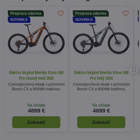
Preprava zdarma
Preprava zdarma
NOVINKA
NOVINKA
Elektro bicykel Merida Etmo 500
Elektro bicykel Merida Etmo 500
E
Pro tmavý med 2026
Pro šedý 2026
Celoodpružený ebajk s pohonom
Celoodpružený ebajk s pohonom
Bosch CX a 800Wh batériou.
Bosch CX a 800Wh batériou.
Na sklade
Na sklade
4899 €
4899 €
Zobraziť
Zobraziť