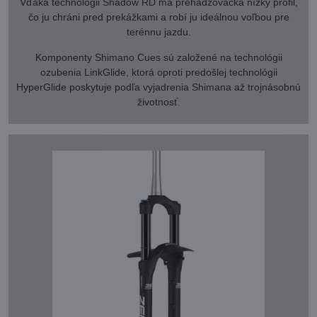
Vďaka technológii Shadow RD má prehadzovačka nízky profil,
čo ju chráni pred prekážkami a robí ju ideálnou voľbou pre
terénnu jazdu.
Komponenty Shimano Cues sú založené na technológii
ozubenia LinkGlide, ktorá oproti predošlej technológii
HyperGlide poskytuje podľa vyjadrenia Shimana až trojnásobnú
životnosť.