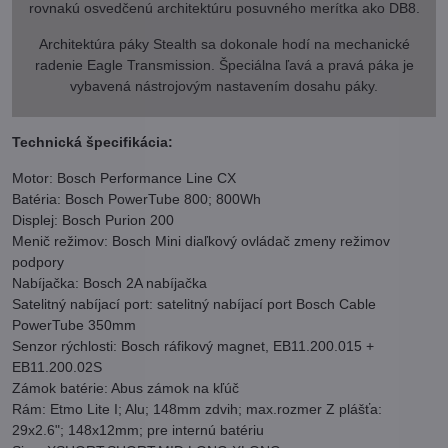
rovnakú osvedčenú architektúru posuvného merítka ako DB8.
Architektúra páky Stealth sa dokonale hodí na mechanické
radenie Eagle Transmission. Špeciálna ľavá a pravá páka je
vybavená nástrojovým nastavením dosahu páky.
Technická špecifikácia:
Motor: Bosch Performance Line CX
Batéria: Bosch PowerTube 800; 800Wh
Displej: Bosch Purion 200
Menič režimov: Bosch Mini diaľkový ovládač zmeny režimov
podpory
Nabíjačka: Bosch 2A nabíjačka
Satelitný nabíjací port: satelitný nabíjací port Bosch Cable
PowerTube 350mm
Senzor rýchlosti: Bosch ráfikový magnet, EB11.200.015 +
EB11.200.02S
Zámok batérie: Abus zámok na kľúč
Rám: Etmo Lite I; Alu; 148mm zdvih; max.rozmer Z plášťa:
29x2.6"; 148x12mm; pre internú batériu