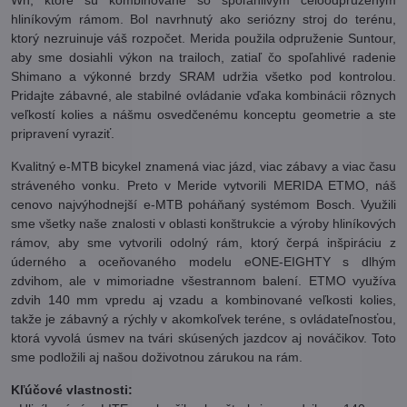
hliníkovým rámom. Bol navrhnutý ako seriózny stroj do terénu,
ktorý nezruinuje váš rozpočet. Merida použila odpruženie Suntour,
aby sme dosiahli výkon na trailoch, zatiaľ čo spoľahlivé radenie
Shimano a výkonné brzdy SRAM udržia všetko pod kontrolou.
Pridajte zábavné, ale stabilné ovládanie vďaka kombinácii rôznych
veľkostí kolies a nášmu osvedčenému konceptu geometrie a ste
pripravení vyraziť.
Kvalitný e-MTB bicykel znamená viac jázd, viac zábavy a viac času
stráveného vonku. Preto v Meride vytvorili MERIDA ETMO, náš
cenovo najvýhodnejší e-MTB poháňaný systémom Bosch. Využili
sme všetky naše znalosti v oblasti konštrukcie a výroby hliníkových
rámov, aby sme vytvorili odolný rám, ktorý čerpá inšpiráciu z
úderného a oceňovaného modelu eONE-EIGHTY s dlhým
zdvihom, ale v mimoriadne všestrannom balení. ETMO využíva
zdvih 140 mm vpredu aj vzadu a kombinované veľkosti kolies,
takže je zábavný a rýchly v akomkoľvek teréne, s ovládateľnosťou,
ktorá vyvolá úsmev na tvári skúsených jazdcov aj nováčikov. Toto
sme podložili aj našou doživotnou zárukou na rám.
Kľúčové vlastnosti: