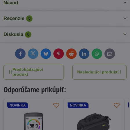
Návod
Recenzie
0
Diskusia
0
Facebook
Twitter
Bluesky
Pinterest
Reddit
LinkedIn
WhatsApp
E-
mail
Predchádzajúci
Nasledujúci produkt
produkt
Odporúčame prikúpiť:
NOVINKA
NOVINKA