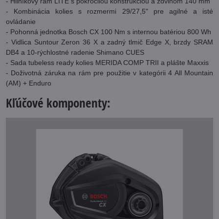
- Hliníkový rám LITE s pokročilou konštrukciou a zdvihom 140 mm
- Kombinácia kolies s rozmermi 29/27,5" pre agilné a isté
ovládanie
- Pohonná jednotka Bosch CX 100 Nm s internou batériou 800 Wh
- Vidlica Suntour Zeron 36 X a zadný tlmič Edge X, brzdy SRAM
DB4 a 10-rýchlostné radenie Shimano CUES
- Sada tubeless ready kolies MERIDA COMP TRII a plášte Maxxis
- Doživotná záruka na rám pre použitie v kategórii 4 All Mountain
(AM) + Enduro
Kľúčové komponenty: