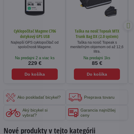
Cyklopočítač Magene C706
Taška na nosič Topeak MTX
dotykový GPS USB
Trunk Bag DX (2.0 system)
Najlepší GPS cyklopočítač od
Taška na nosič Topeak s
spoločnosti Magene.
meniteľným objemom od až 12,6
litra.
Na predajni 2 a viac ks
Na predajni 1ks
229 €
85 €
Do košíka
Do košíka
Ako poskladať bicykel?
Preprava tovaru
Aký bicykel si
Garancia najnižšej
vybrať?
ceny
Nové produkty v tejto kategórii