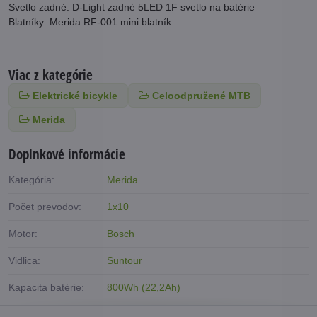
Svetlo zadné: D-Light zadné 5LED 1F svetlo na batérie
Blatníky: Merida RF-001 mini blatník
Viac z kategórie
Elektrické bicykle
Celoodpružené MTB
Merida
Doplnkové informácie
Kategória:
Merida
Počet prevodov:
1x10
Motor:
Bosch
Vidlica:
Suntour
Kapacita batérie:
800Wh (22,2Ah)