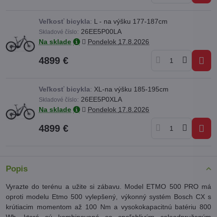
Veľkosť bicykla
:
L - na výšku 177-187cm
:
26EE5P00LA
Skladové číslo
Na sklade
Pondelok
17.8.2026
4899 €
Veľkosť bicykla
:
XL-na výšku 185-195cm
:
26EE5P0XLA
Skladové číslo
Na sklade
Pondelok
17.8.2026
4899 €
Popis
Vyrazte do terénu a užite si zábavu. Model ETMO 500 PRO má
oproti modelu Etmo 500 vylepšený, výkonný systém Bosch CX s
krútiacim momentom až 100 Nm a vysokokapacitnú batériu 800
Wh, ktoré sú kombinované so spoľahlivým celoodpruženým