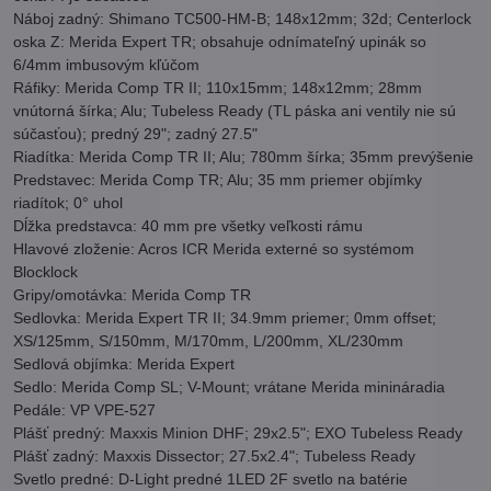
Náboj zadný: Shimano TC500-HM-B; 148x12mm; 32d; Centerlock
oska Z: Merida Expert TR; obsahuje odnímateľný upinák so
6/4mm imbusovým kľúčom
Ráfiky: Merida Comp TR II; 110x15mm; 148x12mm; 28mm
vnútorná šírka; Alu; Tubeless Ready (TL páska ani ventily nie sú
súčasťou); predný 29"; zadný 27.5"
Riadítka: Merida Comp TR II; Alu; 780mm šírka; 35mm prevýšenie
Predstavec: Merida Comp TR; Alu; 35 mm priemer objímky
riadítok; 0° uhol
Dĺžka predstavca: 40 mm pre všetky veľkosti rámu
Hlavové zloženie: Acros ICR Merida externé so systémom
Blocklock
Gripy/omotávka: Merida Comp TR
Sedlovka: Merida Expert TR II; 34.9mm priemer; 0mm offset;
XS/125mm, S/150mm, M/170mm, L/200mm, XL/230mm
Sedlová objímka: Merida Expert
Sedlo: Merida Comp SL; V-Mount; vrátane Merida minináradia
Pedále: VP VPE-527
Plášť predný: Maxxis Minion DHF; 29x2.5"; EXO Tubeless Ready
Plášť zadný: Maxxis Dissector; 27.5x2.4"; Tubeless Ready
Svetlo predné: D-Light predné 1LED 2F svetlo na batérie