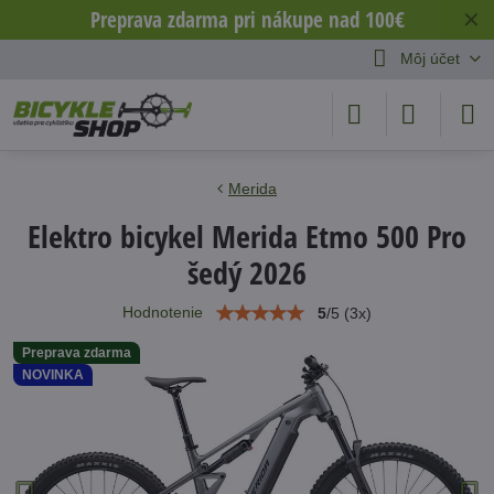
Preprava zdarma pri nákupe nad 100€
✕
Môj účet
Merida
Elektro bicykel Merida Etmo 500 Pro
šedý 2026
Hodnotenie
5
/
5
(
3
x)
Preprava zdarma
NOVINKA