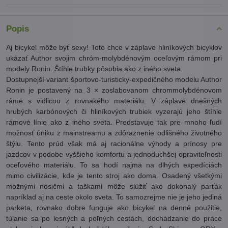
Popis
Aj bicykel môže byť sexy! Toto chce v záplave hliníkových bicyklov
ukázať Author svojim chróm-molybdénovým oceľovým rámom pri
modely Ronin. Štíhle trubky pôsobia ako z iného sveta.
Dostupnejší variant športovo-turisticky-expedičného modelu Author
Ronin je postavený na 3 × zoslabovanom chrommolybdénovom
ráme s vidlicou z rovnakého materiálu. V záplave dnešných
hrubých karbónových či hliníkových trubiek vyzerajú jeho štíhle
rámové línie ako z iného sveta. Predstavuje tak pre mnoho ľudí
možnosť úniku z mainstreamu a zdôraznenie odlišného životného
štýlu. Tento prúd však má aj racionálne výhody a prínosy pre
jazdcov v podobe vyššieho komfortu a jednoduchšej opraviteľnosti
oceľového materiálu. To sa hodí najmä na dlhých expedíciách
mimo civilizácie, kde je tento stroj ako doma. Osadený všetkými
možnými nosičmi a taškami môže slúžiť ako dokonalý parťák
napríklad aj na ceste okolo sveta. To samozrejme nie je jeho jediná
parketa, rovnako dobre funguje ako bicykel na denné použitie,
túlanie sa po lesných a poľných cestách, dochádzanie do práce