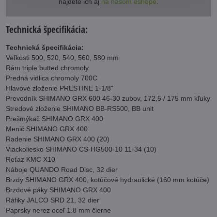
nájdete ich aj
na našom eshope
.
Technická špecifikácia:
Technická špecifikácia:
Veľkosti 500, 520, 540, 560, 580 mm
Rám triple butted chromoly
Predná vidlica chromoly 700C
Hlavové zloženie PRESTINE 1-1/8"
Prevodník SHIMANO GRX 600 46-30 zubov, 172,5 / 175 mm kľuky
Stredové zloženie SHIMANO BB-RS500, BB unit
Prešmýkač SHIMANO GRX 400
Menič SHIMANO GRX 400
Radenie SHIMANO GRX 400 (20)
Viackoliesko SHIMANO CS-HG500-10 11-34 (10)
Reťaz KMC X10
Náboje QUANDO Road Disc, 32 dier
Brzdy SHIMANO GRX 400, kotúčové hydraulické (160 mm kotúče)
Brzdové páky SHIMANO GRX 400
Ráfiky JALCO SRD 21, 32 dier
Paprsky nerez oceľ 1.8 mm čierne