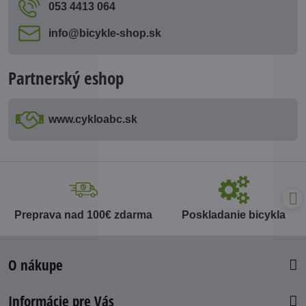
053 4413 064
info​@bicykle-shop​.sk
Partnerský eshop
www​.cykloabc​.sk
Preprava nad 100€ zdarma
Poskladanie bicykla
O nákupe
Informácie pre Vás