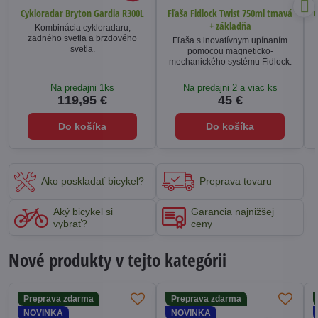
Cykloradar Bryton Gardia R300L
Fľaša Fidlock Twist 750ml tmavá
C
+ základňa
Kombinácia cykloradaru,
zadného svetla a brzdového
Fľaša s inovatívnym upínaním
svetla.
pomocou magneticko-
mechanického systému Fidlock.
Na predajni 1ks
Na predajni 2 a viac ks
119,95 €
45 €
Do košíka
Do košíka
Ako poskladať bicykel?
Preprava tovaru
Aký bicykel si
Garancia najnižšej
vybrať?
ceny
Nové produkty v tejto kategórii
Preprava zdarma
Preprava zdarma
NOVINKA
NOVINKA