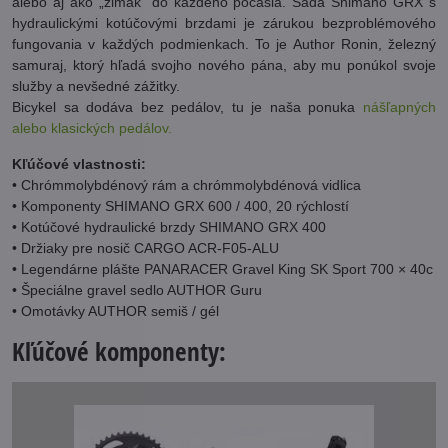
alebo aj ako „zimák" do každého počasia. Sada Shimano GRX s
hydraulickými kotúčovými brzdami je zárukou bezproblémového
fungovania v každých podmienkach. To je Author Ronin, železný
samuraj, ktorý hľadá svojho nového pána, aby mu ponúkol svoje
služby a nevšedné zážitky.
Bicykel sa dodáva bez pedálov, tu je naša ponuka
nášľapných
alebo klasických pedálov.
Kľúčové vlastnosti:
• Chrómmolybdénový rám a chrómmolybdénová vidlica
• Komponenty SHIMANO GRX 600 / 400, 20 rýchlostí
• Kotúčové hydraulické brzdy SHIMANO GRX 400
• Držiaky pre nosič CARGO ACR-F05-ALU
• Legendárne plášte PANARACER Gravel King SK Sport 700 × 40c
• Špeciálne gravel sedlo AUTHOR Guru
• Omotávky AUTHOR semiš / gél
Kľúčové komponenty: