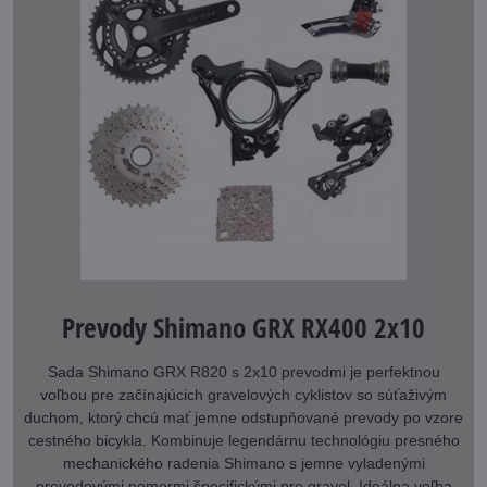
Prevody Shimano GRX RX400 2x10
Sada Shimano GRX R820 s 2x10 prevodmi je perfektnou
voľbou pre začínajúcich gravelových cyklistov so súťaživým
duchom, ktorý chcú mať jemne odstupňované prevody po vzore
cestného bicykla. Kombinuje legendárnu technológiu presného
mechanického radenia Shimano s jemne vyladenými
prevodovými pomermi špecifickými pre gravel. Ideálna voľba