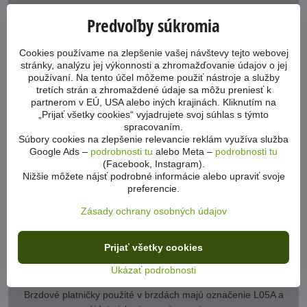
Predvoľby súkromia
Hydraulické kotúčové brzdy Shimano GRX
BR-RX400
Cookies používame na zlepšenie vašej návštevy tejto webovej
stránky, analýzu jej výkonnosti a zhromažďovanie údajov o jej
Veľká rýchlosť dosahovaná na gravel bicykloch znamená aj
používaní. Na tento účel môžeme použiť nástroje a služby
tretích strán a zhromaždené údaje sa môžu preniesť k
veľkú zodpovednosť. Preto sa spoločnosť Shimano, ktorá čelí
partnerom v EÚ, USA alebo iných krajinách. Kliknutím na
úlohe urobiť novú sadu GRX ešte rýchlejšou, rozhodla
„Prijať všetky cookies“ vyjadrujete svoj súhlas s týmto
nenechať nič na náhodu a brzdy Shimano GRX doviedla takmer
spracovaním.
k dokonalosti.
Súbory cookies na zlepšenie relevancie reklám využíva služba
Google Ads –
podrobnosti tu
alebo Meta –
podrobnosti tu
Hydraulický 2-piestový brzdový strmeň BR-RX400 so živicovými
(Facebook, Instagram).
kotúčovými doštičkami poskytuje istotu, na ktorú sa môžete
Nižšie môžete nájsť podrobné informácie alebo upraviť svoje
obrátiť. V kombinácii s 10 rýchlostnými radiacimi/brzdovými
preferencie.
pákami ST-RX400 prinášajú istotu, predvídateľnosť a optimálny
Zásady ochrany osobných údajov
brzdný výkon.
Vynikajúce ovládanie brzdy a odvod tepla
Prijať všetky cookies
Jednoduchá výmena kolesa
Jednoduchý a čistý odvzdušňovací systém
Ukázať podrobnosti
Brzdové platničky použité v brzdách majú označenie L05A a