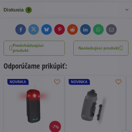
Diskusia
0
Facebook
Twitter
Bluesky
Pinterest
Reddit
LinkedIn
WhatsApp
E-
mail
Predchádzajúci
Nasledujúci produkt
produkt
Odporúčame prikúpiť:
NOVINKA
NOVINKA
7%