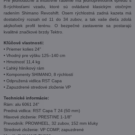
Pre jednoduché a intuitívne radenie má jednoprevodník vpredu s
8-rýchlosťami vzadu, ktoré sú ovládané klasickým otočným
radením Shimano Revoshift. Osem rýchlostná zadná kazeta má
dostatočný rozsah od 11 do 34 zubov, a tak vaše dieťa zdolá
akýkoľvek profil terénu. O bezpečné zastavenie sa postarajú
kvalitné značkové brzdy Tektro.
Kľúčové vlastnosti:
• Priemer kolies 24"
• Vhodný pre výšku 125–140 cm
• Hmotnosť 11,4 kg
• Ľahký hliníkový rám
• Komponenty SHIMANO, 8 rýchlostí
• Odpružená vidlica RST Capa
• Zapuzdrené stredové zloženie VP
Technické informácie:
Rám: alu 6061 24"
Predná vidlica: RST Capa T 24 (50 mm)
Hlavové zloženie: PRESTINE 1-1/8"
Prevodník: PROWHEEL, 32 zubov, 152 mm kľuky
Stredové zloženie: VP COMP, zapuzdrené