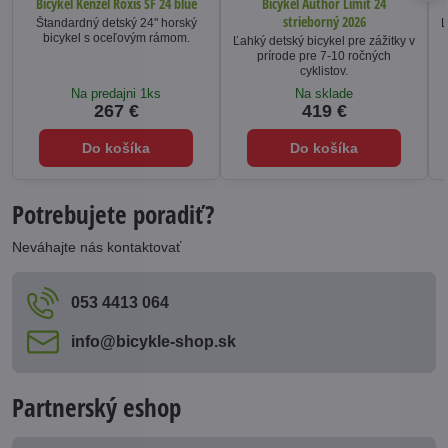
Bicykel Kenzel Roxis SF 24 blue
Bicykel Author Limit 24
B
strieborný 2026
Štandardný detský 24" horský
Ľ
bicykel s oceľovým rámom.
Ľahký detský bicykel pre zážitky v
prírode pre 7-10 ročných
cyklistov.
Na predajni 1ks
Na sklade
267 €
419 €
Do košíka
Do košíka
Potrebujete poradiť?
Neváhajte nás kontaktovať
053 4413 064
info​@bicykle-shop​.sk
Partnerský eshop