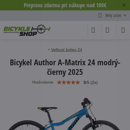
Preprava zdarma pri nákupe nad 100€
✕
Môj účet
Veľkosť kolies 24
Bicykel Author A-Matrix 24 modrý-
čierny 2025
Hodnotenie
5
/
5
(
2
x)