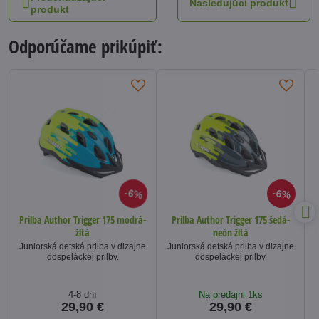
Nasledujúci produkt
produkt
Odporúčame prikúpiť:
6%
6%
Prilba Author Trigger 175 modrá-
Prilba Author Trigger 175 šedá-
žltá
neón žltá
Juniorská detská prilba v dizajne
Juniorská detská prilba v dizajne
dospeláckej prilby.
dospeláckej prilby.
4-8 dní
Na predajni 1ks
29,90 €
29,90 €