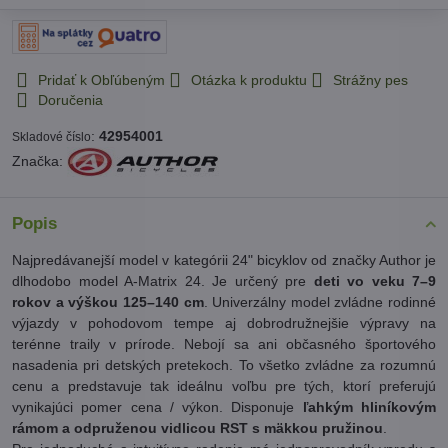
Pridať k Obľúbeným
Otázka k produktu
Strážny pes
Doručenia
:
42954001
Skladové číslo
Značka:
Popis
Najpredávanejší model v kategórii 24" bicyklov od značky Author je
dlhodobo model A-Matrix 24. Je určený pre
deti vo veku 7–9
rokov a výškou 125–140 cm
. Univerzálny model zvládne rodinné
výjazdy v pohodovom tempe aj dobrodružnejšie výpravy na
terénne traily v prírode. Nebojí sa ani občasného športového
nasadenia pri detských pretekoch. To všetko zvládne za rozumnú
cenu a predstavuje tak ideálnu voľbu pre tých, ktorí preferujú
vynikajúci pomer cena / výkon. Disponuje
ľahkým hliníkovým
rámom a odpruženou vidlicou RST s mäkkou pružinou
.