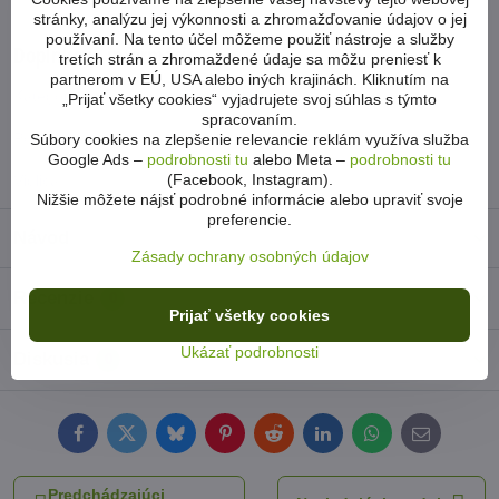
Bicykle
Detské
Veľkosť kolies 24
stránky, analýzu jej výkonnosti a zhromažďovanie údajov o jej
používaní. Na tento účel môžeme použiť nástroje a služby
Doplnkové informácie
tretích strán a zhromaždené údaje sa môžu preniesť k
partnerom v EÚ, USA alebo iných krajinách. Kliknutím na
Kategória:
Veľkosť kolies 24
„Prijať všetky cookies“ vyjadrujete svoj súhlas s týmto
spracovaním.
Počet prevodov:
1x8
Súbory cookies na zlepšenie relevancie reklám využíva služba
Google Ads –
podrobnosti tu
alebo Meta –
podrobnosti tu
(Facebook, Instagram).
Vidlica:
RST
Nižšie môžete nájsť podrobné informácie alebo upraviť svoje
preferencie.
Návod
Zásady ochrany osobných údajov
Recenzie
0
Prijať všetky cookies
Ukázať podrobnosti
Diskusia
0
Facebook
Twitter
Bluesky
Pinterest
Reddit
LinkedIn
WhatsApp
E-
mail
Predchádzajúci