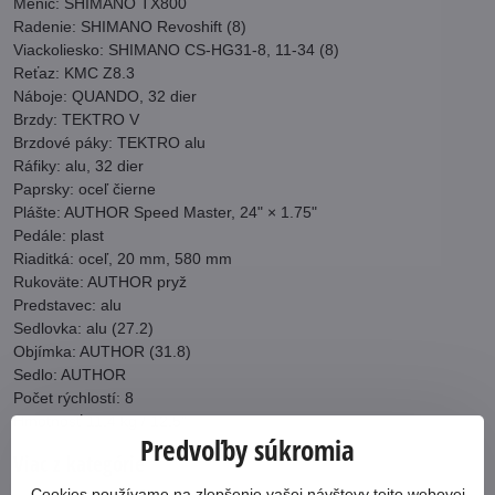
Menič: SHIMANO TX800
Radenie: SHIMANO Revoshift (8)
Viackoliesko: SHIMANO CS-HG31-8, 11-34 (8)
Reťaz: KMC Z8.3
Náboje: QUANDO, 32 dier
Brzdy: TEKTRO V
Brzdové páky: TEKTRO alu
Ráfiky: alu, 32 dier
Paprsky: oceľ čierne
Plášte: AUTHOR Speed Master, 24" × 1.75"
Pedále: plast
Riaditká: oceľ, 20 mm, 580 mm
Rukoväte: AUTHOR pryž
Predstavec: alu
Sedlovka: alu (27.2)
Objímka: AUTHOR (31.8)
Sedlo: AUTHOR
Počet rýchlostí: 8
Hmotnosť 11,4 kg / 12.5"
Predvoľby súkromia
Viac z kategórie
Cookies používame na zlepšenie vašej návštevy tejto webovej