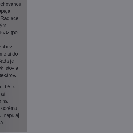
 schovanou
apája
. Radiace
nými
1632 (po
 zubov
nie aj do
Sada je
klistov a
ekárov.
i 105 je
 aj
o na
 ktorému
, napr. aj
a.