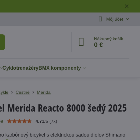
✕
Môj účet
Nákupný košík
0 €
Cyklotrenažéry
BMX komponenty
cykle
Cestné
Merida
el Merida Reacto 8000 šedý 2025
ie
4.71
/
5
(
7
x)
ro karbónový bicykel s elektrickou sadou dielov Shimano