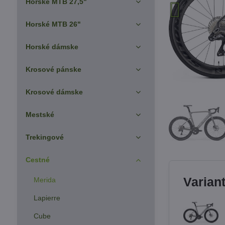
Horské MTB 27,5"
Horské MTB 26"
Horské dámske
Krosové pánske
Krosové dámske
Mestské
Trekingové
Cestné
Varian
Merida
Lapierre
Cube