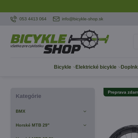
053 4413 064
info@bicykle-shop.sk
Bicykle
Elektrické bicykle
Doplnk
Preprava zda
Kategórie
BMX
Horské MTB 29"