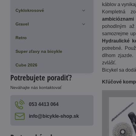
káblov a vynika
Cyklokrosové
Kompletná zo
ambicióznami 
Gravel
pohodlným až
samozrejme upn
Retro
Hydraulické k
potrebné. Použ
Super zľavy na bicykle
dlhom zjazde. 
zvlášť.
Cube 2026
Bicykel sa dodá
Potrebujete poradiť?
Kľúčové komp
Neváhajte nás kontaktovať
053 4413 064
info​@bicykle-shop​.sk