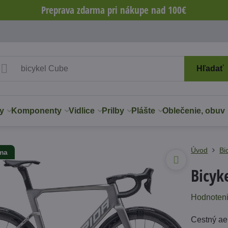
Preprava zdarma pri nákupe nad 100€
Hľadať
y
Komponenty
Vidlice
Prilby
Plášte
Oblečenie, obuv
Úvod
Bi
rma
Bicyk
Hodnoten
Cestný ae