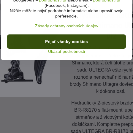
Google Ads –
podrobnosti tu
alebo Meta –
podrobnosti tu
(Facebook, Instagram).
Nižšie môžete nájsť podrobné informácie alebo upraviť svoje
Hydraulické kotú
preferencie.
brzdy Shimano Ul
Zásady ochrany osobných údajov
Di2
Prijať všetky cookies
Veľká rýchlosť znamená 
Ukázať podrobnosti
zodpovednosť. Preto sa spo
Shimano, ktorá čelí úlohe ur
sadu ULTEGRA ešte rýchl
rozhodla nenechať nič na n
brzdy Shimano Ultegra dovied
k dokonalosti.
Hydraulický 2-piestový brzdo
BR-R8170 s flat-mount up
strmeňov a živicovými kot
doštičkami. Kompletne prep
sada ULTEGRA BR-R8170 pr