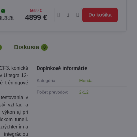
5699 €
Do košíka
4899 €
.8.2026
Diskusia
0
Doplnkové informácie
 CF3, kónická
 Ultegra 12-
Kategória:
Merida
é tréningové
Počet prevodov:
2x12
testovania v
stý vzhľad a
výkon aj pri
ckom tuneli.
zrýchlením a
 integráciou