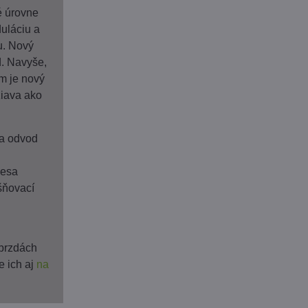
é úrovne
uláciu a
u. Nový
d. Navyše,
m je nový
žiava ako
 a odvod
lesa
šňovací
 brzdách
e ich aj
na