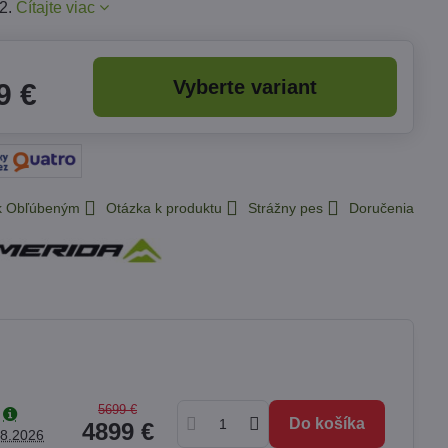
i2.
Čítajte viac
Vyberte variant
9 €
 k Obľúbeným
Otázka k produktu
Strážny pes
Doručenia
5699 €
Do košíka
4899 €
.8.2026