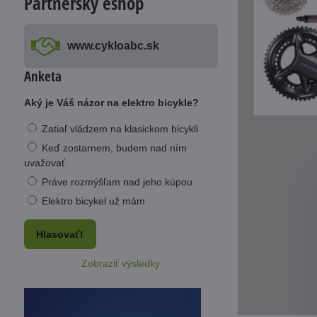
Partnerský eshop
www​.cykloabc​.sk
Anketa
Aký je Váš názor na elektro bicykle?
Zatiaľ vládzem na klasickom bicykli
Keď zostarnem, budem nad ním
uvažovať.
Práve rozmýšľam nad jeho kúpou
Elektro bicykel už mám
Hlasovať!
Zobraziť výsledky