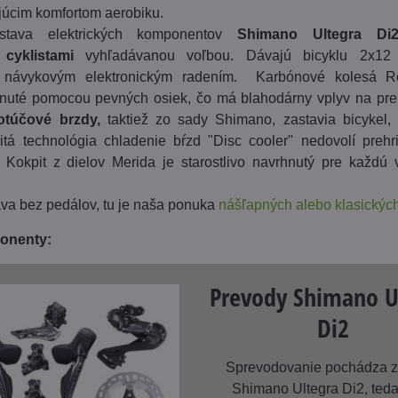
júcim komfortom aerobiku.
stava elektrických komponentov
Shimano Ultegra Di
cyklistami
vyhľadávanou voľbou. Dávajú bicyklu 2x12
 návykovým elektronickým radením. Karbónové kolesá 
uté pomocou pevných osiek, čo má blahodárny vplyv na pre
otúčové brzdy,
taktiež zo sady Shimano, zastavia bicykel,
itá technológia chladenie bŕzd "Disc cooler" nedovolí prehri
Kokpit z dielov Merida je starostlivo navrhnutý pre každú 
va bez pedálov, tu je naša ponuka
nášľapných alebo klasických
onenty:
Prevody Shimano U
Di2
Sprevodovanie pochádza z
Shimano Ultegra Di2, teda