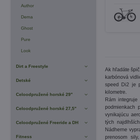
Author
Dema
Ghost
Pure
Look
Dirt a Freestyle
Ak hľadáte špič
karbónová vidl
Detské
speed Di2 je p
kilometre.
Celoodpružené horské 29"
Rám integruje 
podmienkach p
Celoodpružené horské 27,5"
vynikajúcu aer
tých najdlhšíc
Celoodpružené Freeride a DH
Nádherne vypr
Fitness
prenosom sily