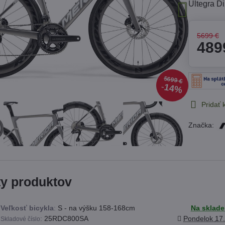
Ultegra D
5699 €
489
5699 €
14%
Pridať
Značka:
ty produktov
Veľkosť bicykla
:
S - na výšku 158-168cm
Na sklade
:
25RDC800SA
Pondelok
17
Skladové číslo