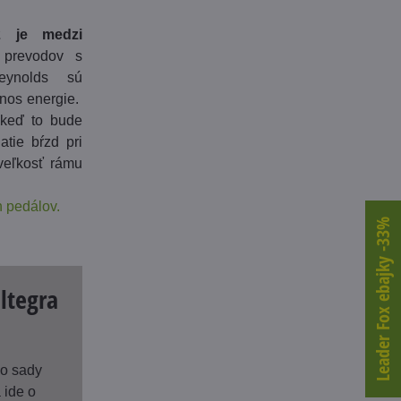
2 je medzi
 prevodov s
Reynolds sú
nos energie.
 keď to bude
atie bŕzd pri
veľkosť rámu
 pedálov.
Leader Fox ebajky -33%
ltegra
o sady
 ide o