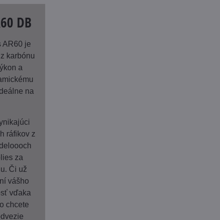
R60 DB
 AR60 je
 z karbónu
ýkon a
namickému
ideálne na
ynikajúci
 ráfikov z
odeloooch
lies za
u. Či už
aní vášho
osť vďaka
o chcete
odvezie