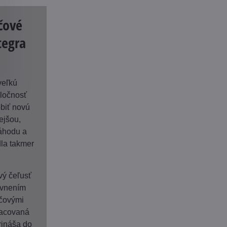
čové
tegra
veľkú
ločnosť
obiť novú
ejšou,
áhodu a
la takmer
vý čeľusť
evnením
účovými
racovaná
ináša do