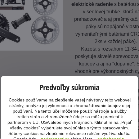
elektrické radenie
s batériou
v sedlovej trubke, ktorá n
prehadzovač a aj prešmýkač
páky sú napájané vlast
vymeniteľnými batériami CR
2ks v každej páke).
Kazeta s rozsahom 11-34
poskytuje skvelé sprevodova
kopcov a aj na "dupanie". 
vhodná pre výkonnostných cy
nadšených amatérskych pret
Predvoľby súkromia
Výhodou sady Ultegra oprot
okrem nižšej hmotnosti
Cookies používame na zlepšenie vašej návštevy tejto webovej
stránky, analýzu jej výkonnosti a zhromažďovanie údajov o jej
programovateľné tlačidl
používaní. Na tento účel môžeme použiť nástroje a služby
radiacich/brzdových pákach,
tretích strán a zhromaždené údaje sa môžu preniesť k
môžete priradiť vlastnú funkciu
partnerom v EÚ, USA alebo iných krajinách. Kliknutím na „Prijať
všetky cookies“ vyjadrujete svoj súhlas s týmto spracovaním.
ovládanie cyklopočítač
Súbory cookies na zlepšenie relevancie reklám využíva služba