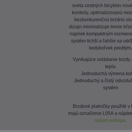
sveta cestných bicyklov nov
kontroly, optimalizovanú mod
bezkonkurenčnú brzdnú sil
dizajn minimalizuje trenie bŕz
napriek kompaktným rozmero
systém tichší a ľahšie sa udr
kedykoľvek predtým.
Vynikajúce ovládanie brzdy
tepla
Jednoduchá výmena ko
Jednoduchý a čistý odvzdu
systém
Brzdové platničky použité v
majú označenie L05A a nájdet
našom eshope
.