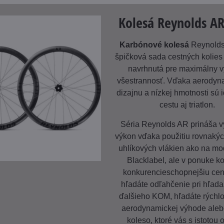
Kolesá Reynolds A
Karbónové kolesá
Reynolds
špičková sada cestných kolies
navrhnutá pre maximálny v
všestrannosť. Vďaka aerody
dizajnu a nízkej hmotnosti sú 
cestu aj triatlon.
Séria Reynolds AR prináša v
výkon vďaka použitiu rovnakých
uhlíkových vlákien ako na m
Blacklabel, ale v ponuke ko
konkurencieschopnejšiu cen
hľadáte odľahčenie pri hľad
ďalšieho KOM, hľadáte rýchl
aerodynamickej výhode aleb
koleso, ktoré vás s istotou 