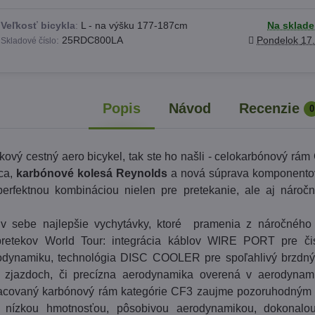
Veľkosť bicykla
:
L - na výšku 177-187cm
Na sklade
:
25RDC800LA
Pondelok
17
Skladové číslo
Popis
Návod
Recenzie
0
kový cestný aero bicykel, tak ste ho našli - celokarbónový rám
ica,
karbónové kolesá Reynolds
a nová súprava komponentov
erfektnou kombináciou nielen pre pretekanie, ale aj náročn
v sebe najlepšie vychytávky, ktoré pramenia z náročného 
retekov World Tour: integrácia káblov WIRE PORT pre či
odynamiku, technológia DISC COOLER pre spoľahlivý brzdný 
h zjazdoch, či precízna aerodynamika overená v aerodynami
acovaný karbónový rám kategórie CF3 zaujme pozoruhodným 
, nízkou hmotnosťou, pôsobivou aerodynamikou, dokonalou