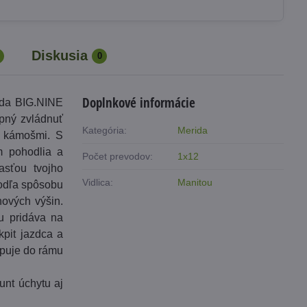
Diskusia
0
Doplnkové informácie
rida BIG.NINE
opný zvládnuť
Kategória:
Merida
s kámošmi. S
m pohodlia a
Počet prevodov:
1x12
asťou tvojho
Vidlica:
Manitou
podľa spôsobu
ových výšin.
u pridáva na
kpit jazdca a
upuje do rámu
nt úchytu aj