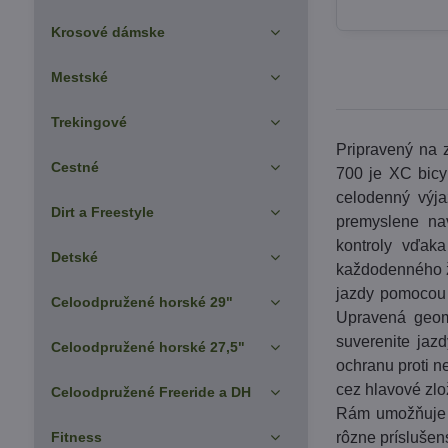
Krosové dámske
Mestské
Trekingové
Pripravený na z
Cestné
700 je XC bicy
celodenný výja
Dirt a Freestyle
premyslene na
kontroly vďak
Detské
každodenného ž
jazdy pomocou
Celoodpružené horské 29"
Upravená geome
suverenite jaz
Celoodpružené horské 27,5"
ochranu proti n
cez hlavové zlo
Celoodpružené Freeride a DH
Rám umožňuje p
Fitness
rôzne príslušen