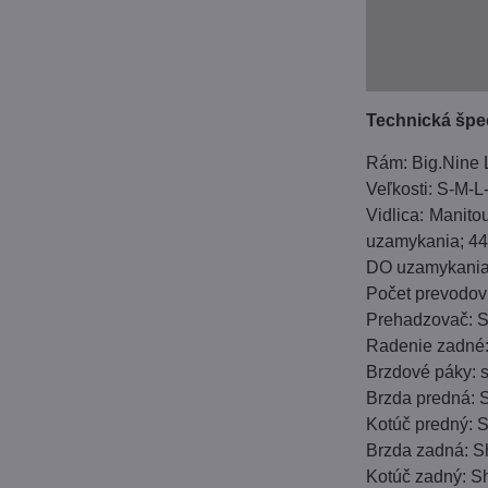
Technická špec
Rám: Big.Nine L
Veľkosti: S-M-
Vidlica: Manit
uzamykania; 44m
DO uzamykania
Počet prevodov
Prehadzovač: 
Radenie zadné
Brzdové páky: 
Brzda predná: 
Kotúč predný:
Brzda zadná: S
Kotúč zadný: 