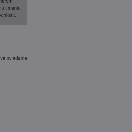
zmerom
mu tlmeniu
ýchlosti.
ové ovládanie