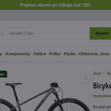
Preprava zdarma pri nákupe nad 100€
Hľadať
y
Komponenty
Vidlice
Prilby
Plášte
Oblečenie, obuv
Úvod
Bi
rma
Bicyk
Hodnoten
Bicykel pr