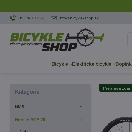
053 4413 064
info@bicykle-shop.sk
Bicykle
Elektrické bicykle
Doplnk
Preprava zda
Kategórie
BMX
Horské MTB 29"
Cube