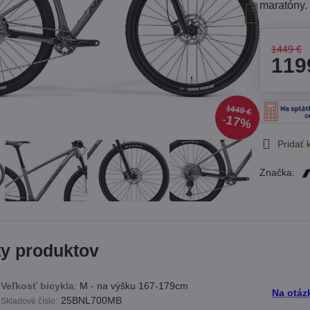
maratóny
1449 €
119
1449 €
17%
Pridať
Značka:
ty produktov
Veľkosť bicykla
:
M - na výšku 167-179cm
Na otáz
:
25BNL700MB
Skladové číslo