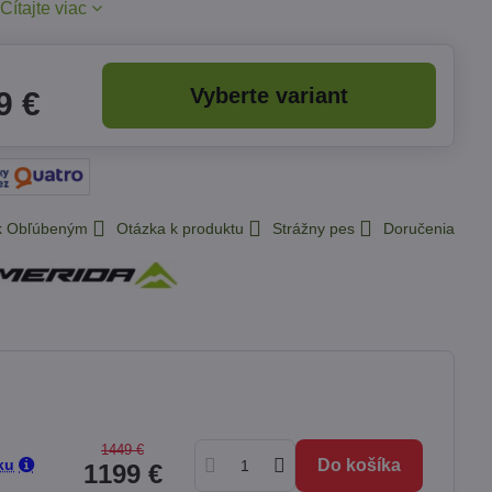
.
Čítajte viac
Vyberte variant
9 €
 k Obľúbeným
Otázka k produktu
Strážny pes
Doručenia
1449 €
ku
Do košíka
1199 €