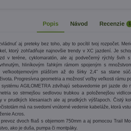
Popis
Návod
Recenzie
1
vládnuť aj preteky bez toho, aby to pocítil tvoj rozpočet. Me
kel, ktorý zohľadňuje najnovšie trendy v XC jazdení. Je sch
zd v teréne, cyklomaratón, ale aj podvečerný rýchly švih 
vrhnutým, hliníkovým ľahkým rámom spojeným s množstvo
a veľkoobjemovým plášťom až do šírky 2,4" sa stane súč
ivota. Progresívna geometria a možnosť voľby veľkosti rámu 
 systému AGILOMETRA zdvíhajú sebavedomie pri jazde do n
tria so strmejšou sedlovou trubkou a položenejšou vidlico
dy v prudkých klesaniach ale aj prudkých výšľapoch. Čistý ko
ečistotám má na svedomí vnútorné vedenie kabeláže, ktorá vst
ženie Acros.
revoz dvoch fliaš s objemom 750mm a aj pomocou Trail Mou
stvo, ako je duša, pumpa či montpáky.