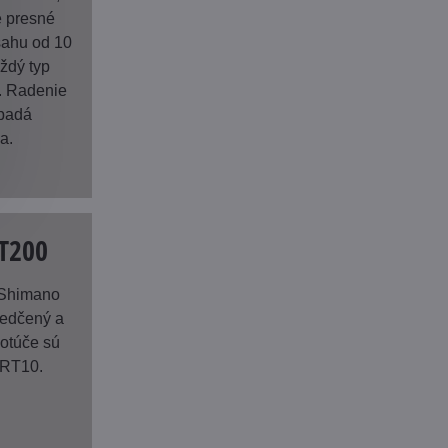
e presné
sahu od 10
ždý typ
d. Radenie
dpadá
a.
T200
 Shimano
vedčený a
kotúče sú
l RT10.