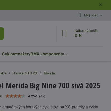
✕
Môj účet
Nákupný košík
0 €
Cyklotrenažéry
BMX komponenty
cykle
Horské MTB 29"
Merida
el Merida Big Nine 700 sivá 2025
ie
4.25
/
5
(
4
x)
e amatérských horských cyklistov: na XC preteky a cyklo