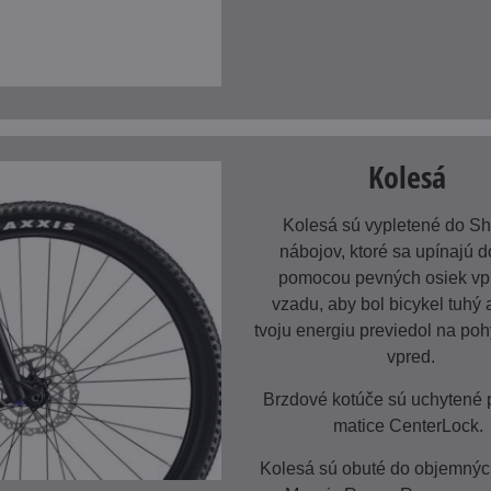
Kolesá
Kolesá sú vypletené do S
nábojov, ktoré sa upínajú 
pomocou pevných osiek vp
vzadu, aby bol bicykel tuhý 
tvoju energiu previedol na poh
vpred.
Brzdové kotúče sú uchytené
matice CenterLock.
Kolesá sú obuté do objemnýc