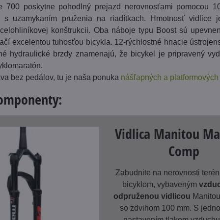
e 700 poskytne pohodlný prejazd nerovnosťami pomocou 
u s uzamykaním pruženia na riadítkach. Hmotnosť vidlice 
celohliníkovej konštrukcii. Oba náboje typu Boost sú upevn
ačí excelentou tuhosťou bicykla. 12-rýchlostné hnacie ústroje
é hydraulické brzdy znamenajú, že bicykel je pripravený vy
yklomaratón.
va bez pedálov, tu je naša ponuka
nášľapných a platformových
komponenty:
Vidlica Manitou Ma
Comp
Zabudnite na nerovnosti teré
bicyklom, vybaveným
vzdu
odpruženou vidlicou
Manitou
so zdvihom 100 mm. S jed
nastavením tlakom vzduchu 