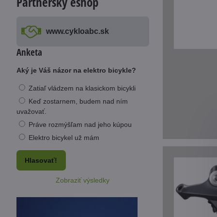
Partnerský eshop
www​.cykloabc​.sk
Anketa
Aký je Váš názor na elektro bicykle?
Zatiaľ vládzem na klasickom bicykli
Keď zostarnem, budem nad ním
uvažovať.
Práve rozmýšľam nad jeho kúpou
Elektro bicykel už mám
Hlasovať!
Zobraziť výsledky