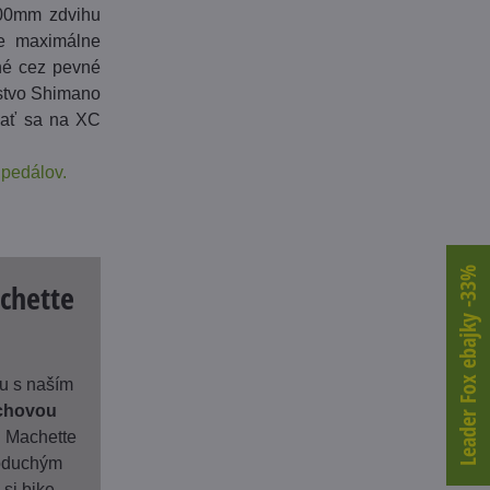
100mm zdvihu
je maximálne
ené cez pevné
nstvo Shimano
dať sa na XC
 pedálov.
Leader Fox ebajky -33%
chette
nu s naším
chovou
 Machette
noduchým
si bike