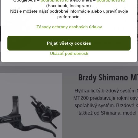
Google Ads –
podrobnosti tu
alebo Meta –
podrobnosti tu
(Facebook, Instagram).
ktorá ponúka rýchle a hlavn
Nižšie môžete nájsť podrobné informácie alebo upraviť svoje
radenie. Kazeta má vďaka roz
preferencie.
do 51 zubov prevody pre ka
Zásady ochrany osobných údajov
terénu - kopec, rovina aj zjaz
je jednoduché, keďže o
používanie prešmýkač
Prijať všetky cookies
Ukázať podrobnosti
Brzdy Shimano M
Hydraulický brzdový systém
MT200 predstavuje rokmi os
spoľahlivý systém. Brzdové 
taktiež od Shimana, mode