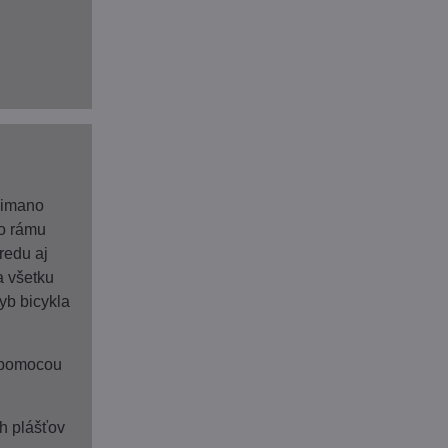
himano
do rámu
redu aj
a všetku
yb bicykla
 pomocou
h plášťov