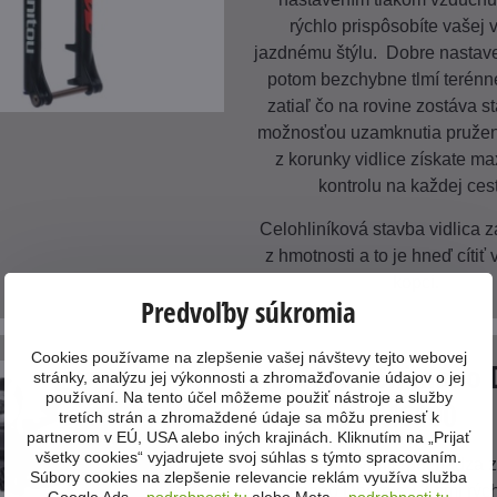
rýchlo prispôsobíte vašej 
jazdnému štýlu. Dobre nastave
potom bezchybne tlmí terénn
zatiaľ čo na rovine zostáva st
možnosťou uzamknutia pružen
z korunky vidlice získate m
kontrolu na každej ces
Celohliníková stavba vidlica 
z hmotnosti a to je hneď cítiť
kopci.
Predvoľby súkromia
Cookies používame na zlepšenie vašej návštevy tejto webovej
Prevody Shimano 
stránky, analýzu jej výkonnosti a zhromažďovanie údajov o jej
používaní. Na tento účel môžeme použiť nástroje a služby
M6100
tretích strán a zhromaždené údaje sa môžu preniesť k
partnerom v EÚ, USA alebo iných krajinách. Kliknutím na „Prijať
všetky cookies“ vyjadrujete svoj súhlas s týmto spracovaním.
Sprevodovanie pochádza z
Súbory cookies na zlepšenie relevancie reklám využíva služba
Shimano Deore s 12-timi rýc