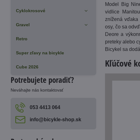
Model Big Nin
Cyklokrosové
vidlice Manito
znížená vďaka 
Gravel
osy, čo sa odvď
Deore a výkonn
Retro
preteky alebo c
Bicykel sa dodá
Super zľavy na bicykle
Kľúčové 
Cube 2026
Potrebujete poradiť?
Neváhajte nás kontaktovať
053 4413 064
info​@bicykle-shop​.sk