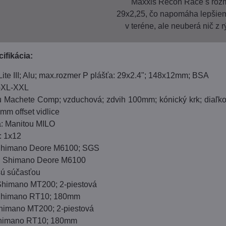
Maxxis Recon Race s ro
29x2,25, čo napomáha lepšie
v teréne, ale neuberá nič z r
ifikácia:
ite III; Alu; max.rozmer P plášťa: 29x2.4"; 148x12mm; BSA
L-XL-XXL
ou Machete Comp; vzduchová; zdvih 100mm; kónický krk; diaľk
m offset vidlice
: Manitou MILO
: 1x12
Shimano Deore M6100; SGS
: Shimano Deore M6100
sú súčasťou
Shimano MT200; 2-piestová
 Shimano RT10; 180mm
himano MT200; 2-piestová
Shimano RT10; 180mm