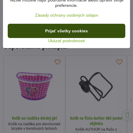
Diskusia
0
preferencie.
Zásady ochrany osobných údajov
Facebook
Twitter
Bluesky
Pinterest
Reddit
LinkedIn
WhatsApp
E-
mail
Prijať všetky cookies
Ukázať podrobnosti
Odporúčame prikúpiť:
Košík na riaditka detský girl
Košík na fľašu Author ABC-Junior
objímka
Košík na riadítka pre dievčenské
bicykle v trendových farbách.
Košík AUTHOR na fľašu s