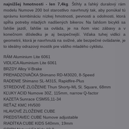
najnižšej hmotnosti - len 7,4kg
. Štíhly a ľahký duralový rám
modelu Numove 200 bol starostlivo navrhnutý tak, aby ponúkal tú
správnu kombináciu nízkej hmotnosti, pevnosti a odolnosti, ktorá
spĺňa potreby mladých nadšených bikerov. Na ľahšom bicykli sa
ľahšie jazdí, ľahšie sa ovláda, je na ňom viac zábavy a v
konečnom dôsledku je aj bezpečnejší. Vďaka tuhej vidlici a
geometrii, ktorá je navrhnutá na svižné, ale bezpečné ovládanie, je
to ideálny odrazový mostík pre vášho mladého cyklistu.
RÁM Aluminium Lite 6061
VIDLICA Aluminium Lite 6061
BRZDY Alloy V-Brake
PREHADZOVAČKA Shimano RD-M3020, 8-Speed
RADENIE Shimano SL-M315, Rapidfire-Plus
STREDOVÉ ZLOŽENIE Thun Shorty-ML Sl, Square, 68mm
KĽUKY ACID Numove 30Z, 115mm, narrow Q-factor
KAZETA Sunrace CSM55,11-34
REŤAZ KMC HV500
HLAVOVÉ ZLOŽENIE CUBE
PREDSTAVEC CUBE Numove adjustable
RIADÍTKA CUBE KIDS 540mm, 19mm