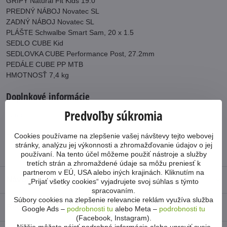
GRIPY Natural Fit Kids 19.0
PREDNÝ NÁBOJ Novatec SL
ZADNÝ NÁBOJ Novatec SL
PLÁŠTE Schwalbe Smart Sam, 20 x 1.5
SEDLO CUBE Kid
SEDLOVKA CUBE Performance Post, 27.2mm
PEDÁLE CUBE PP MTB
HMOTNOSŤ 7,4 kg
Doplnkové informácie
Predvoľby súkromia
Kategória:
Vypredany tovar
Počet prevodov:
1x8
Cookies používame na zlepšenie vašej návštevy tejto webovej
stránky, analýzu jej výkonnosti a zhromažďovanie údajov o jej
Vidlica:
pevná
používaní. Na tento účel môžeme použiť nástroje a služby
tretích strán a zhromaždené údaje sa môžu preniesť k
partnerom v EÚ, USA alebo iných krajinách. Kliknutím na
Návod
„Prijať všetky cookies“ vyjadrujete svoj súhlas s týmto
spracovaním.
Súbory cookies na zlepšenie relevancie reklám využíva služba
Recenzie
2
Google Ads –
podrobnosti tu
alebo Meta –
podrobnosti tu
(Facebook, Instagram).
Nižšie môžete nájsť podrobné informácie alebo upraviť svoje