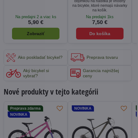
objímkou na riaditká je vhodný
na bicykle, ktoré nemajú návarky
na košík.
Na predajni 2 a viac ks
Na predajni 1ks
5,90 €
7,50 €
Zobraziť
Do košíka
Ako poskladať bicykel?
Preprava tovaru
Aký bicykel si
Garancia najnižšej
vybrať?
ceny
Nové produkty v tejto kategórii
Preprava zdarma
NOVINKA
NOVINKA