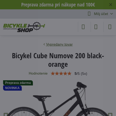
Preprava zdarma pri nákupe nad 100€
✕
Môj účet
Vypredany tovar
Bicykel Cube Numove 200 black-
orange
Hodnotenie
5
/
5
(
5
x)
Preprava zdarma
NOVINKA