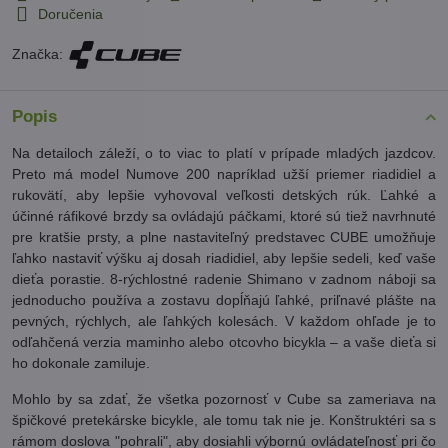
Doručenia
Značka:
Popis
Na detailoch záleží, o to viac to platí v prípade mladých jazdcov.
Preto má model Numove 200 napríklad užší priemer riadidiel a
rukovätí, aby lepšie vyhovoval veľkosti detských rúk. Ľahké a
účinné ráfikové brzdy sa ovládajú páčkami, ktoré sú tiež navrhnuté
pre kratšie prsty, a plne nastaviteľný predstavec CUBE umožňuje
ľahko nastaviť výšku aj dosah riadidiel, aby lepšie sedeli, keď vaše
dieťa porastie. 8-rýchlostné radenie Shimano v zadnom náboji sa
jednoducho používa a zostavu dopĺňajú ľahké, priľnavé plášte na
pevných, rýchlych, ale ľahkých kolesách. V každom ohľade je to
odľahčená verzia maminho alebo otcovho bicykla – a vaše dieťa si
ho dokonale zamiluje.
Mohlo by sa zdať, že všetka pozornosť v Cube sa zameriava na
špičkové pretekárske bicykle, ale tomu tak nie je. Konštruktéri sa s
rámom doslova "pohrali", aby dosiahli výbornú ovládateľnosť pri čo