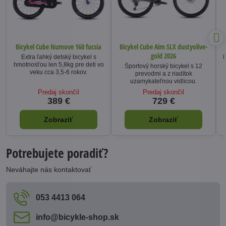
Bicykel Cube Numove 160 fucsia
Bicykel Cube Aim SLX dustyolive-
gold 2026
Extra ľahký detský bicykel s
D
hmotnosťou len 5,8kg pre deti vo
Športový horský bicykel s 12
veku cca 3,5-6 rokov.
prevodmi a z riadítok
uzamykateľnou vidlicou.
Predaj skončil
Predaj skončil
389 €
729 €
Zobraziť
Zobraziť
Potrebujete poradiť?
Neváhajte nás kontaktovať
053 4413 064
info​@bicykle-shop​.sk