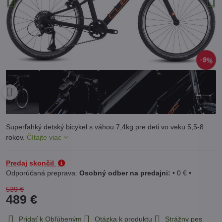
9%
Superľahký detský bicykel s váhou 7,4kg pre deti vo veku 5,5-8
rokov.
Čítajte viac
Predaj skončil
Osobný odber na predajni:
•
0 €
•
539 €
489 €
Pridať k Obľúbeným
Otázka k produktu
Strážny pes