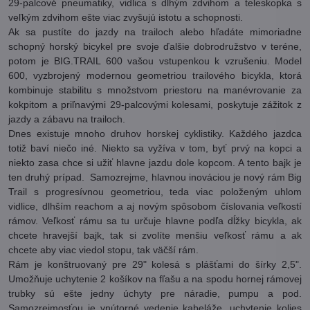
29-palcové pneumatiky, vidlica s dlhým zdvihom a teleskopka s
veľkým zdvihom ešte viac zvyšujú istotu a schopnosti.
Ak sa pustíte do jazdy na trailoch alebo hľadáte mimoriadne
schopný horský bicykel pre svoje ďalšie dobrodružstvo v teréne,
potom je BIG.TRAIL 600 vašou vstupenkou k vzrušeniu. Model
600, vyzbrojený modernou geometriou trailového bicykla, ktorá
kombinuje stabilitu s množstvom priestoru na manévrovanie za
kokpitom a priľnavými 29-palcovými kolesami, poskytuje zážitok z
jazdy a zábavu na trailoch.
Dnes existuje mnoho druhov horskej cyklistiky. Každého jazdca
totiž baví niečo iné. Niekto sa vyžíva v tom, byť prvý na kopci a
niekto zasa chce si užiť hlavne jazdu dole kopcom. A tento bajk je
ten druhý prípad. Samozrejme, hlavnou inováciou je nový rám Big
Trail s progresívnou geometriou, teda viac položeným uhlom
vidlice, dlhším reachom a aj novým spôsobom číslovania veľkostí
rámov. Veľkosť rámu sa tu určuje hlavne podľa dĺžky bicykla, ak
chcete hravejší bajk, tak si zvolíte menšiu veľkosť rámu a ak
chcete aby viac viedol stopu, tak väčší rám.
Rám je konštruovaný pre 29" kolesá s plášťami do šírky 2,5".
Umožňuje uchytenie 2 košíkov na fľašu a na spodu hornej rámovej
trubky sú ešte jedny úchyty pre náradie, pumpu a pod.
Samozrejmosťou je vnútorné vedenie kabeláže, uchytenie kolies