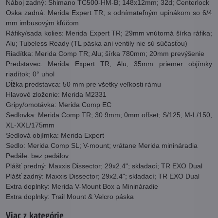
Náboj zadný: Shimano TC500-HM-B; 148x12mm; 32d; Centerlock
Oska zadná: Merida Expert TR; s odnímateľným upinákom so 6/4
mm imbusovým kľúčom
Ráfiky/sada kolies: Merida Expert TR; 29mm vnútorná šírka ráfika;
Alu; Tubeless Ready (TL páska ani ventily nie sú súčasťou)
Riadítka: Merida Comp TR; Alu; šírka 780mm; 20mm prevýšenie
Predstavec: Merida Expert TR; Alu; 35mm priemer objímky
riadítok; 0° uhol
Dĺžka predstavca: 50 mm pre všetky veľkosti rámu
Hlavové zloženie: Merida M2331
Gripy/omotávka: Merida Comp EC
Sedlovka: Merida Comp TR; 30.9mm; 0mm offset; S/125, M-L/150,
XL-XXL/175mm
Sedlová objímka: Merida Expert
Sedlo: Merida Comp SL; V-mount; vrátane Merida minináradia
Pedále: bez pedálov
Plášť predný: Maxxis Dissector; 29x2.4"; skladací; TR EXO Dual
Plášť zadný: Maxxis Dissector; 29x2.4"; skladací; TR EXO Dual
Extra doplnky: Merida V-Mount Box a Minináradie
Extra doplnky: Trail Mount & Velcro páska
Viac z kategórie