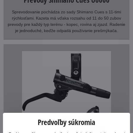
Sprevodovanie pochádza zo sady Shimano Cues s 11-timi
rýchlosťami. Kazeta má vďaka rozsahu od 11 do 50 zubov
prevody pre každý typ terénu - kopec, rovina aj zjazd. Radenie
je jednoduché, keďže odpadá používanie prešmýkača.
Predvoľby súkromia