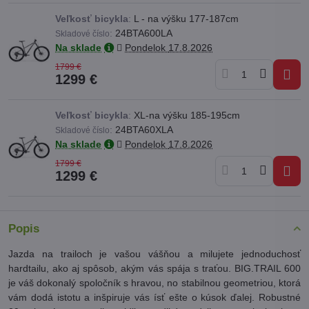
Veľkosť bicykla
:
L - na výšku 177-187cm
:
24BTA600LA
Skladové číslo
Na sklade
Pondelok
17.8.2026
1799 €
1299 €
Veľkosť bicykla
:
XL-na výšku 185-195cm
:
24BTA60XLA
Skladové číslo
Na sklade
Pondelok
17.8.2026
1799 €
1299 €
Popis
Jazda na trailoch je vašou vášňou a milujete jednoduchosť
hardtailu, ako aj spôsob, akým vás spája s traťou. BIG.TRAIL 600
je váš dokonalý spoločník s hravou, no stabilnou geometriou, ktorá
vám dodá istotu a inšpiruje vás ísť ešte o kúsok ďalej. Robustné