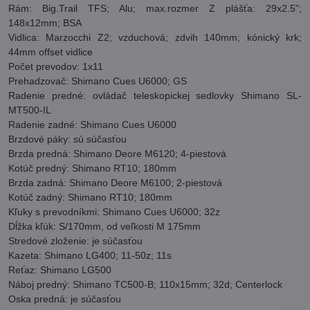
Rám: Big.Trail TFS; Alu; max.rozmer Z plášťa: 29x2.5";
148x12mm; BSA
Vidlica: Marzocchi Z2; vzduchová; zdvih 140mm; kónický krk;
44mm offset vidlice
Počet prevodov: 1x11
Prehadzovač: Shimano Cues U6000; GS
Radenie predné: ovládač teleskopickej sedlovky Shimano SL-
MT500-IL
Radenie zadné: Shimano Cues U6000
Brzdové páky: sú súčasťou
Brzda predná: Shimano Deore M6120; 4-piestová
Kotúč predný: Shimano RT10; 180mm
Brzda zadná: Shimano Deore M6100; 2-piestová
Kotúč zadný: Shimano RT10; 180mm
Kľuky s prevodníkmi: Shimano Cues U6000; 32z
Dĺžka kľúk: S/170mm, od veľkosti M 175mm
Stredové zloženie: je súčasťou
Kazeta: Shimano LG400; 11-50z; 11s
Reťaz: Shimano LG500
Náboj predný: Shimano TC500-B; 110x15mm; 32d; Centerlock
Oska predná: je súčasťou