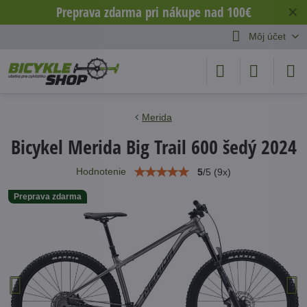
Preprava zdarma pri nákupe nad 100€
✕
Môj účet
Merida
Bicykel Merida Big Trail 600 šedý 2024
Hodnotenie
5
/
5
(
9
x)
Preprava zdarma