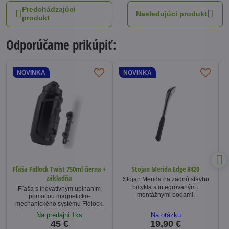
Predchádzajúci
Nasledujúci produkt
produkt
Odporúčame prikúpiť:
NOVINKA
NOVINKA
Fľaša Fidlock Twist 750ml čierna +
Stojan Merida Edge 8420
základňa
Stojan Merida na zadnú stavbu
bicykla s integrovaným i
Fľaša s inovatívnym upínaním
montážnymi bodami.
pomocou magneticko-
mechanického systému Fidlock.
Na predajni 1ks
Na otázku
45 €
19,90 €