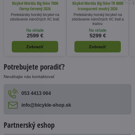
Bicykel Merida Big Nine 7000
Bicykel Merida Big Nine TR 8000
B
čierny-červený 2026
transparent modrý 2026
Pretekársky horský bicykel na
Pretekársky horský bicykel na
zdolávanie náročných XC tratí.
zdolávanie náročných XC tratí a
trailov.
Na sklade
Na sklade
2599 €
5299 €
Zobraziť
Zobraziť
Potrebujete poradiť?
Neváhajte nás kontaktovať
053 4413 064
info​@bicykle-shop​.sk
Partnerský eshop