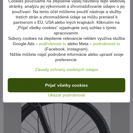
Cookies používame na zlepšenie vašej návštevy tejto webovej
stránky, analýzu jej výkonnosti a zhromažďovanie údajov o jej
používaní. Na tento účel môžeme použiť nástroje a služby
tretích strán a zhromaždené údaje sa môžu preniesť k
Brzdy Shimano Deore
partnerom v EÚ, USA alebo iných krajinách. Kliknutím na
„Prijať všetky cookies“ vyjadrujete svoj súhlas s týmto
Hydraulický brzdový systém Shimano Deore predstavuje rokmi
spracovaním.
Súbory cookies na zlepšenie relevancie reklám využíva služba
osvedčený, výkonný a spoľahlivý systém. Predná brzda je pre
Google Ads –
podrobnosti tu
alebo Meta –
podrobnosti tu
zvýšenie výkonu v štvorpiestovom prevedení.
(Facebook, Instagram).
Nižšie môžete nájsť podrobné informácie alebo upraviť svoje
Brzdové kotúče sú taktiež od firmy SHimano, model RT-10,
preferencie.
vpredu a vzadu s priemerom 180mm.
Zásady ochrany osobných údajov
Prijať všetky cookies
Ukázať podrobnosti