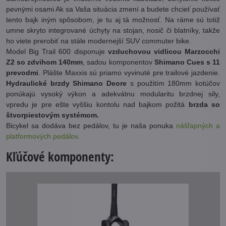
pevnými osami Ak sa Vaša situácia zmení a budete chcieť používať
tento bajk iným spôsobom, je tu aj tá možnosť. Na ráme sú totiž
umne skryto integrované úchyty na stojan, nosič či blatníky, takže
ho viete prerobiť na stále modernejší SUV commuter bike.
Model Big Trail 600 disponuje
vzduchovou vidlicou Marzocchi
Z2 so zdvihom 140mm
, sadou komponentov
Shimano Cues s 11
prevodmi
. Plášte Maxxis sú priamo vyvinuté pre trailové jazdenie.
Hydraulické brzdy Shimano Deore
s použitím 180mm kotúčov
ponúkajú vysoký výkon a adekvátnu modularitu brzdnej sily,
vpredu je pre ešte vyššiu kontolu nad bajkom požitá
brzda so
štvorpiestovým systémom.
Bicykel sa dodáva bez pedálov, tu je naša ponuka
nášľapných a
platformových pedálov.
Kľúčové komponenty: