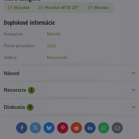
Bicykle
Horské MTB 29"
Merida
Doplnkové informácie
Kategória:
Merida
Počet prevodov:
1x11
Vidlica:
Marzocchi
Návod
Recenzie
1
Diskusia
0
Facebook
Twitter
Bluesky
Pinterest
Reddit
LinkedIn
WhatsApp
E-
mail