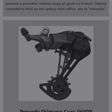
pevnosti a presného vedenia stopy pri jazde na trailoch. Olejový
nastaviteľný tlmič sa tlmí spätný chod vidlica, aby tá "nekopala".
Prevody Shimano Cues U6000