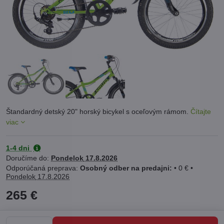
Štandardný detský 20" horský bicykel s oceľovým rámom.
Čítajte
viac
1-4 dni
Doručíme do:
Pondelok
17.8.2026
Osobný odber na predajni:
•
0 €
•
Pondelok
17.8.2026
265 €