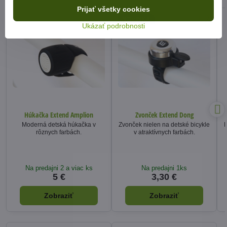
Prijať všetky cookies
NOVINKA
Ukázať podrobnosti
Húkačka Extend Amplion
Zvonček Extend Dong
Moderná detská húkačka v
Zvonček nielen na detské bicykle
K
rôznych farbách.
v atraktívnych farbách.
Na predajni 2 a viac ks
Na predajni 1ks
5 €
3,30 €
Zobraziť
Zobraziť