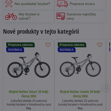
Ako poskladať bicykel?
Preprava tovaru
Aký bicykel si
Garancia najnižšej
vybrať?
ceny
Nové produkty v tejto kategórii
Preprava zdarma
Preprava zdarma
NOVINKA
NOVINKA
Bicykel Author Smart 20 šedý-
Bicykel Author Cosmic 20 šedý-
čierny 2026
čierny 2026
Ľahučký detský 20 palcový
Ľahučký detský 20 palcový
horský bicykel v hmotnosťou pod
horský bicykel v hmotnosťou pod
9kg.
9kg.