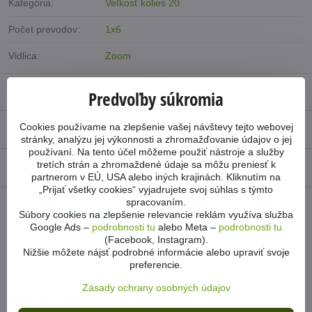
Kategória:
Veľkosť kolies 20
Počet prevodov:
1x6
Vidlica:
Zoom
Návod
Predvoľby súkromia
Cookies používame na zlepšenie vašej návštevy tejto webovej
Recenzie
0
stránky, analýzu jej výkonnosti a zhromažďovanie údajov o jej
používaní. Na tento účel môžeme použiť nástroje a služby
tretích strán a zhromaždené údaje sa môžu preniesť k
Diskusia
0
partnerom v EÚ, USA alebo iných krajinách. Kliknutím na
„Prijať všetky cookies“ vyjadrujete svoj súhlas s týmto
spracovaním.
Súbory cookies na zlepšenie relevancie reklám využíva služba
Facebook
Twitter
Bluesky
Pinterest
Reddit
LinkedIn
WhatsApp
E-
Google Ads –
podrobnosti tu
alebo Meta –
podrobnosti tu
mail
(Facebook, Instagram).
Nižšie môžete nájsť podrobné informácie alebo upraviť svoje
Predchádzajúci
Nasledujúci produkt
produkt
preferencie.
Zásady ochrany osobných údajov
Odporúčame prikúpiť: