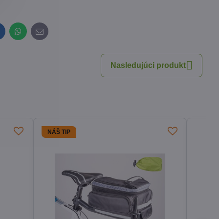
inkedIn
WhatsApp
E-
mail
Nasledujúci produkt
NÁŠ TIP