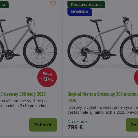
rma
Preprava zdarma
NOVINKA
899 €
11%
 Crossway 300 šedý 2026
Bicykel Merida Crossway 300 macho
2026
 na všestranné využitie po
mimo nich s 2x10 prevodmi.
Krosový bicykel na všestranné využitie
cestách ale aj mimo nich s 2x10 prevo
Na sklade
Zobraziť
Zob
799 €