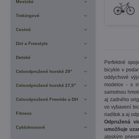
Mestské
Trekingové
Cestné
Dirt a Freestyle
Detské
Perfektné spoje
bicykle v podan
Celoodpružené horské 29"
oddychové výj
modelov - s i
Celoodpružené horské 27,5"
samotnou hmotn
Celoodpružené Freeride a DH
aj zadného ori
vo vybavení bic
Fitness
riadítok a aj o
Odpružená vi
Cyklokrosové
umožňuje uzam
alpským priesm