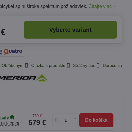
bicykel splní široké spektrum požiadaviek.
Čítajte viac
Vyberte variant
 €
 k Obľúbeným
Otázka k produktu
Strážny pes
Doručenia
769 €
klade
Do košíka
579 €
k
14.8.2026