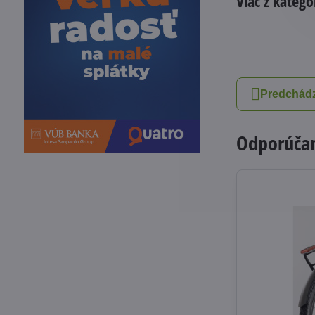
Viac z kategó
Predchádz
Odporúčam