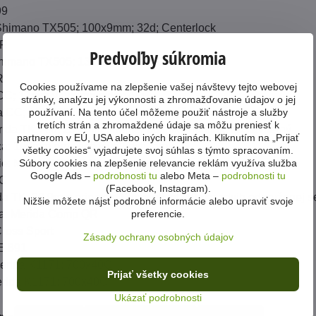
99
Shimano TX505; 100x9mm; 32d; Centerlock
QR
Predvoľby súkromia
himano TX505; 135x9mm; 32d; Centerlock
R
Cookies používame na zlepšenie vašej návštevy tejto webovej
CC; 17mm vnútorná šírka; Alu
stránky, analýzu jej výkonnosti a zhromažďovanie údajov o jej
používaní. Na tento účel môžeme použiť nástroje a služby
da CC; Alu; 660mm šírka; 25mm prevýšenie
tretích strán a zhromaždené údaje sa môžu preniesť k
ida TK; Alu; 25.4mm priemer objímky riadítok; nastaviteľný
partnerom v EÚ, USA alebo iných krajinách. Kliknutím na „Prijať
ca: 100mm pre všetky veľkosti rámu
všetky cookies“ vyjadrujete svoj súhlas s týmto spracovaním.
Súbory cookies na zlepšenie relevancie reklám využíva služba
ie: Merida M2340 Neck
Google Ads –
podrobnosti tu
alebo Meta –
podrobnosti tu
EC
(Facebook, Instagram).
da TK; 30.9mm priemer; 13mm offset; 40mm zdvih odpruženej s
Nižšie môžete nájsť podrobné informácie alebo upraviť svoje
preferencie.
ka: Merida Comp QR
Cross Sport
Zásady ochrany osobných údajov
E-891
Merida K1171; 700x40C
Prijať všetky cookies
erida K1171; 700x40C
Ukázať podrobnosti