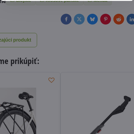
rie
Bicykle
Krosové pánske
Merida
Facebook
Twitter
Bluesky
Pinterest
Reddit
L
ajúci produkt
e prikúpiť: