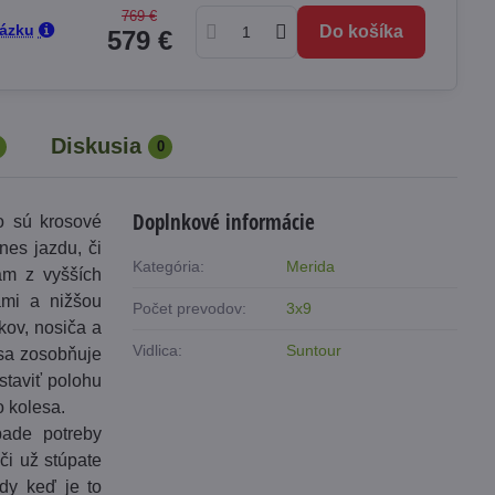
769 €
tázku
Do košíka
579 €
Diskusia
0
Doplnkové informácie
to sú krosové
nes jazdu, či
Kategória:
Merida
ám z vyšších
ami a nižšou
Počet prevodov:
3x9
kov, nosiča a
Vidlica:
Suntour
 sa zosobňuje
staviť polohu
o kolesa.
pade potreby
či už stúpate
dy keď je to