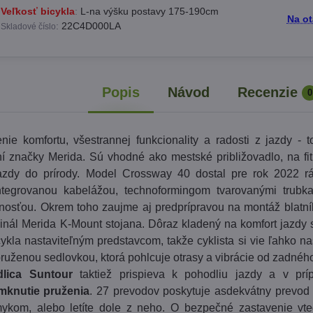
Veľkosť bicykla
:
L-na výšku postavy 175-190cm
Na o
:
22C4D000LA
Skladové číslo
Popis
Návod
Recenzie
0
nie komfortu, všestrannej funkcionality a radosti z jazdy - 
í značky Merida. Sú vhodné ako mestské približovadlo, na fit
azdy do prírody. Model Crossway 40 dostal pre rok 2022 r
ntegrovanou kabelážou, technoformingom tvarovanými trubk
osťou. Okrem toho zaujme aj predprípravou na montáž blatní
ginál Merida K-Mount stojana. Dôraz kladený na komfort jazdy
ykla nastaviteľným predstavcom, takže cyklista si vie ľahko na
dpruženou sedlovkou, ktorá pohlcuje otrasy a vibrácie od zadnéh
dlica Suntour
taktiež prispieva k pohodliu jazdy a v prí
knutie pruženia
. 27 prevodov poskytuje asdekvátny prevod 
ykom, alebo letíte dole z neho. O bezpečné zastavenie vte