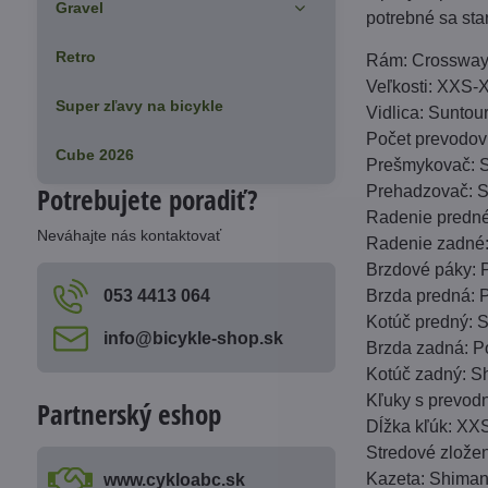
Gravel
potrebné sa sta
Retro
Rám: Crossway 
Veľkosti: XXS-
Super zľavy na bicykle
Vidlica: Sunto
Počet prevodov
Cube 2026
Prešmykovač: 
Potrebujete poradiť?
Prehadzovač: 
Radenie predn
Neváhajte nás kontaktovať
Radenie zadné
Brzdové páky:
053 4413 064
Brzda predná:
Kotúč predný:
info​@bicykle-shop​.sk
Brzda zadná: 
Kotúč zadný: 
Kľuky s prevod
Partnerský eshop
Dĺžka kľúk: X
Stredové zlože
Kazeta: Shiman
www​.cykloabc​.sk