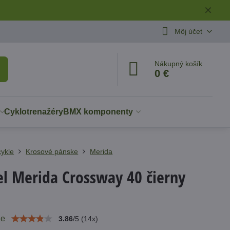
✕
Môj účet
Nákupný košík
0 €
Cyklotrenažéry
BMX komponenty
cykle
Krosové pánske
Merida
el Merida Crossway 40 čierny
ie
3.86
/
5
(
14
x)