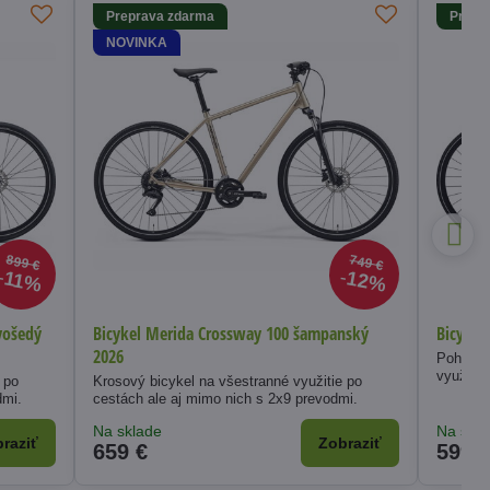
Preprava zdarma
Prepr
NOVINKA
899 €
749 €
12%
11%
vošedý
Bicykel Merida Crossway 100 šampanský
Bicykel
2026
Pohodln
využitím
 po
Krosový bicykel na všestranné využitie po
dmi.
cestách ale aj mimo nich s 2x9 prevodmi.
Na sklade
Na skl
raziť
Zobraziť
659 €
599 