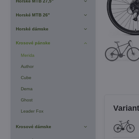
Horské MTB 27,5"
Horské MTB 26"
Horské dámske
Krosové pánske
Merida
Author
Cube
Dema
Ghost
Varian
Leader Fox
Krosové dámske