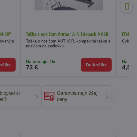
24-29"
Taška s nosičom Author A-N Litepack 9 GSB
Fľaša M
grovaným
Taška s nosičom AUTHOR, kompaktná taška s
Cyklisti
nosičom na sedlovku.
Na predajni 1ks
Na pred
ošíka
Do košíka
73 €
4,50 
bicykel si
Garancia najnižšej
ať?
ceny