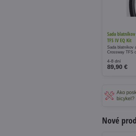
Sada blatníkov
TFS IV EQ Kit
Sada blatníkov 
Crossway TFS o
4-8 dní
89,90 €
Ako posk
bicykel?
Nové produ