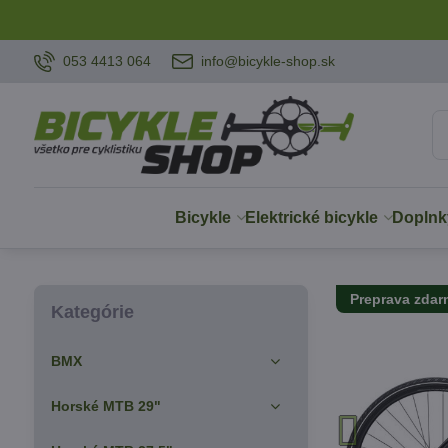
053 4413 064
info@bicykle-shop.sk
Bicykle
Elektrické bicykle
Doplnk
Preprava zda
Kategórie
BMX
Horské MTB 29"