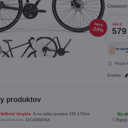
Crossový 
769 €
769 €
24%
579
Pridať
Značka:
ty produktov
Veľkosť bicykla
:
S-na výšku postavy 155-170cm
Na s
:
22C4D000SA
Piato
Skladové číslo