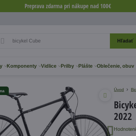
Preprava zdarma pri nákupe nad 100€
Hľadať
y
Komponenty
Vidlice
Prilby
Plášte
Oblečenie, obuv
Úvod
Bi
rma
Bicyk
2022
Hodnoten