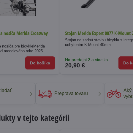
 a nosiča Merida Crossway
Stojan Merida Expert 0077 K-Mount 
Stojan na zadnú stavbu bicykla s inte
uchytením K-Mount 40mm.
a nosiča pre bicykleMerida
d modelového roka 2025.
Na predajni 2 a viac ks
Do košíka
Do k
20,90 €
ladať
Aký 
Preprava tovaru
vybr
kty v tejto kategórii