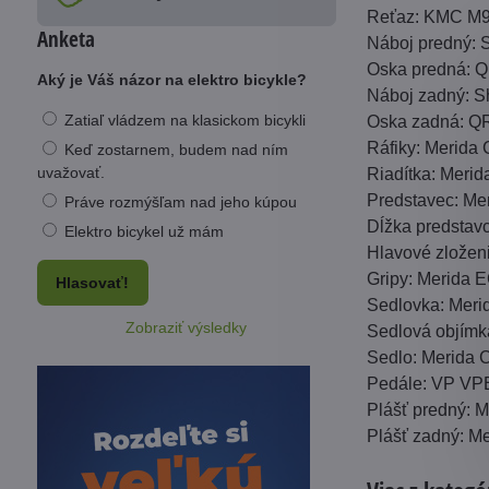
Reťaz: KMC M
Anketa
Náboj predný: 
Oska predná: 
Aký je Váš názor na elektro bicykle?
Náboj zadný: S
Zatiaľ vládzem na klasickom bicykli
Oska zadná: Q
Ráfiky: Merida 
Keď zostarnem, budem nad ním
uvažovať.
Riadítka: Meri
Predstavec: Mer
Práve rozmýšľam nad jeho kúpou
Dĺžka predstav
Elektro bicykel už mám
Hlavové zložen
Gripy: Merida 
Hlasovať!
Sedlovka: Meri
Zobraziť výsledky
Sedlová objím
Sedlo: Merida 
Pedále: VP VP
Plášť predný: 
Plášť zadný: M