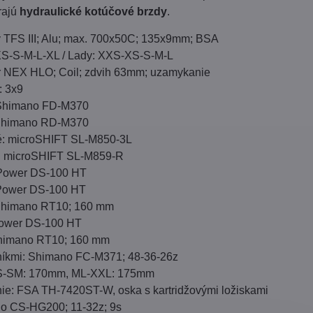
rajú
hydraulické kotúčové brzdy
.
TFS III; Alu; max. 700x50C; 135x9mm; BSA
XS-S-M-L-XL / Lady: XXS-XS-S-M-L
ur NEX HLO; Coil; zdvih 63mm; uzamykanie
: 3x9
Shimano FD-M370
Shimano RD-M370
é: microSHIFT SL-M850-3L
: microSHIFT SL-M859-R
 Power DS-100 HT
 Power DS-100 HT
 Shimano RT10; 160 mm
Power DS-100 HT
Shimano RT10; 160 mm
níkmi: Shimano FC-M371; 48-36-26z
XS-SM: 170mm, ML-XXL: 175mm
nie: FSA TH-7420ST-W, oska s kartridžovými ložiskami
o CS-HG200; 11-32z; 9s