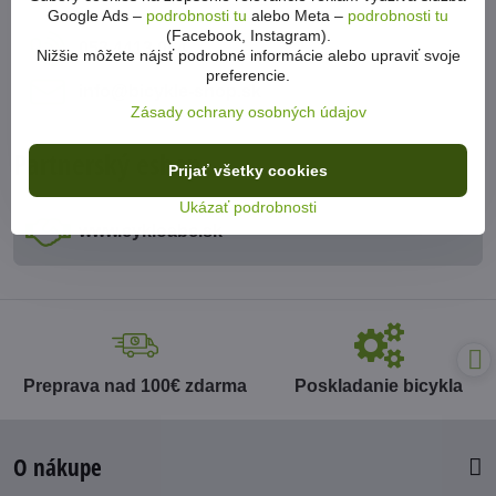
Google Ads –
podrobnosti tu
alebo Meta –
podrobnosti tu
(Facebook, Instagram).
053 4413 064
Nižšie môžete nájsť podrobné informácie alebo upraviť svoje
preferencie.
info​@bicykle-shop​.sk
Zásady ochrany osobných údajov
Partnerský eshop
Prijať všetky cookies
Ukázať podrobnosti
www​.cykloabc​.sk
Preprava nad 100€ zdarma
Poskladanie bicykla
O nákupe