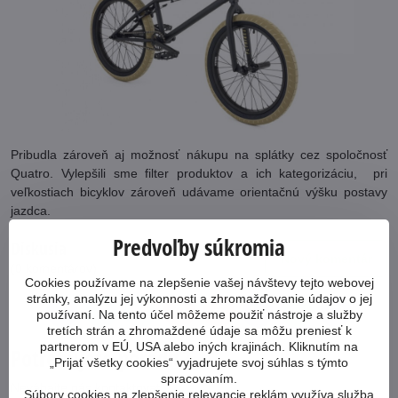
Pribudla zároveň aj možnosť nákupu na splátky cez spoločnosť
Quatro. Vylepšili sme filter produktov a ich kategorizáciu, pri
veľkostiach bicyklov zároveň udávame orientačnú výšku postavy
jazdca.
Predvoľby súkromia
Diskusia
Nový komentár
(0 komentárov)
Cookies používame na zlepšenie vašej návštevy tejto webovej
stránky, analýzu jej výkonnosti a zhromažďovanie údajov o jej
používaní. Na tento účel môžeme použiť nástroje a služby
Facebook
Twitter
Bluesky
Pinterest
Reddit
LinkedIn
WhatsApp
E-
mail
tretích strán a zhromaždené údaje sa môžu preniesť k
partnerom v EÚ, USA alebo iných krajinách. Kliknutím na
Potrebujete poradiť?
„Prijať všetky cookies“ vyjadrujete svoj súhlas s týmto
spracovaním.
Neváhajte nás kontaktovať
Súbory cookies na zlepšenie relevancie reklám využíva služba